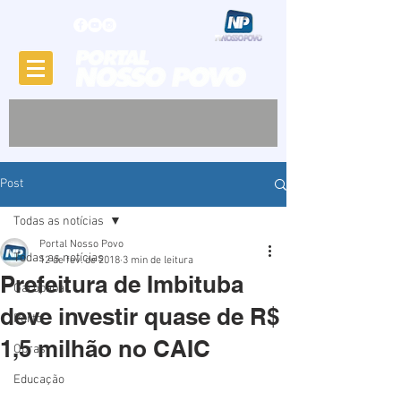
Post
Todas as notícias
Portal Nosso Povo
Todas as notícias
12 de fev. de 2018
3 min de leitura
Prefeitura de Imbituba
Garopaba
deve investir quase de R$
Porto
1,5 milhão no CAIC
Obras
Educação