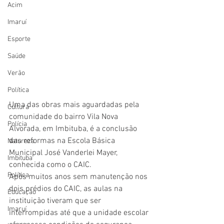
Acim
Imaruí
Esporte
Saúde
Verão
Política
Uma das obras mais aguardadas pela 
Cultura
comunidade do bairro Vila Nova 
Polícia
Alvorada, em Imbituba, é a conclusão 
das reformas na Escola Básica 
Natureza
Municipal José Vanderlei Mayer, 
Imbituba
conhecida como o CAIC.
Política
Após muitos anos sem manutenção nos 
dois prédios do CAIC, as aulas na 
Educação
instituição tiveram que ser 
Imaruí
interrompidas até que a unidade escolar 