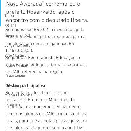
Nova Alvorada”, comemorou o 
Lateral
prefeito Rosenvaldo, após o 
Turismo
encontro com o deputado Boeira.
BR 101
Somados aos R$ 302 já investidos pela 
Governo de SC
Prefeitura Municipal, os recursos para a 
conclusão da obra chegam aos R$ 
Jorginho Mello
1.452.000,00.
Beto Martins
Segundo o Secretário de Educação, o 
valor é suficiente para tornar a estrutura 
Polícia Militar
do CAIC referência na região.
Paulo Lopes
Gestão participativa
Religião
Sem aulas no local desde o ano 
Michell Peninha
passado, a Prefeitura Municipal de 
Colunista
Imbituba teve que emergencialmente 
alocar os alunos do CAIC em dois outros 
locais, para que as aulas prosseguissem 
e os alunos não perdessem o ano letivo. 