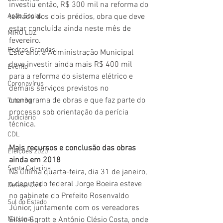
investiu então, R$ 300 mil na reforma do 
telhado dos dois prédios, obra que deve 
Ação Social
estar concluída ainda neste mês de 
MIRO LUZ
fevereiro.
Pedras Grandes
Este ano, a Administração Municipal 
deve investir ainda mais R$ 400 mil 
Evento
para a reforma do sistema elétrico e 
Coronavírus
demais serviços previstos no 
cronograma de obras e que faz parte do 
Tubarão
processo sob orientação da perícia 
Judiciário
técnica.
CDL
Mais recursos e conclusão das obras 
Eleições 2020
ainda em 2018
Santa Catarina
Na última quarta-feira, dia 31 de janeiro, 
o deputado federal Jorge Boeira esteve 
Defesa Civil
no gabinete do Prefeito Rosenvaldo 
Sul do Estado
Júnior, juntamente com os vereadores 
Elísio Sgrott e Antônio Clésio Costa, onde 
Nacional