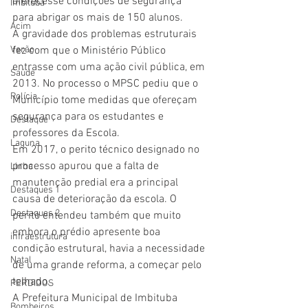
oferecesse condições de segurança 
Imbituba
para abrigar os mais de 150 alunos.
Acim
A gravidade dos problemas estruturais 
fez com que o Ministério Público 
Verão
entrasse com uma ação civil pública, em 
Saúde
2013. No processo o MPSC pediu que o 
Polícia
Município tome medidas que ofereçam 
segurança para os estudantes e 
Destaque
professores da Escola.  
Laguna
Em 2017, o perito técnico designado no 
processo apurou que a falta de 
Linha
manutenção predial era a principal 
Destaques 1
causa de deterioração da escola. O 
Destaques 2
perito entendeu também que muito 
embora o prédio apresente boa 
infraestrutura
condição estrutural, havia a necessidade 
Natal
de uma grande reforma, a começar pelo 
telhado.
PERDIDOS
A Prefeitura Municipal de Imbituba 
Bombeiros