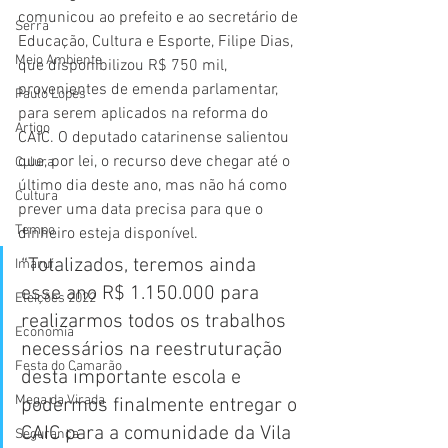
comunicou ao prefeito e ao secretário de 
Serra
Educação, Cultura e Esporte, Filipe Dias, 
Meio Ambiente
que disponibilizou R$ 750 mil, 
provenientes de emenda parlamentar, 
Paulo Lopes
para serem aplicados na reforma do 
Artigo
CAIC. O deputado catarinense salientou 
que, por lei, o recurso deve chegar até o 
Culura
último dia deste ano, mas não há como 
Cultura
prever uma data precisa para que o 
Tempo
dinheiro esteja disponível.
“Totalizados, teremos ainda 
Imaruí
esse ano R$ 1.150.000 para 
Eleições 2022
realizarmos todos os trabalhos 
Economia
necessários na reestruturação 
Festa do Camarão
desta importante escola e 
Mega da Virada
podermos finalmente entregar o 
CAIC para a comunidade da Vila 
Segurança