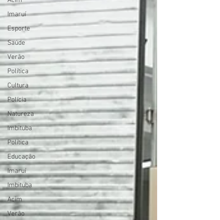
Acim
Imaruí
Esporte
Saúde
Verão
Política
Cultura
Polícia
Natureza
Imbituba
Política
Educação
Imaruí
Imbituba
Acim
Verão