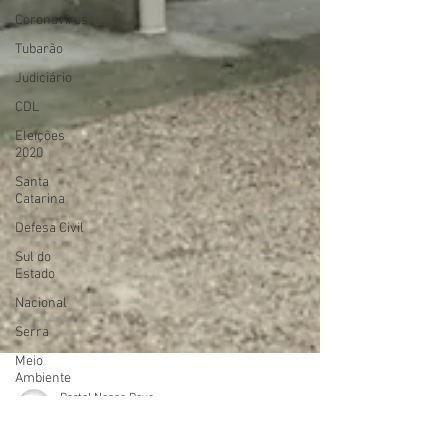
Coronavírus
Tubarão
Judiciário
CDL
Eleições
2020
Santa
Catarina
Defesa Civil
Sul do
Estado
Nacional
Serra
Meio
Ambiente
Paulo Lopes
Artigo