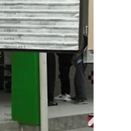
Saúde
Polícia
Destaque
Laguna
Linha
Destaques 1
Destaques 2
infraestrutura
Natal
PERDIDOS
Bombeiros
Ação Social
MIRO LUZ
Pedras
Grandes
Evento