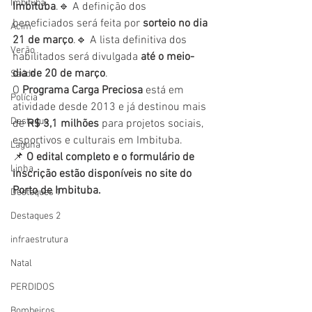
Imbituba
Imbituba
.🔹 A definição dos 
beneficiados será feita por 
sorteio no dia 
Acim
21 de março
.🔹 A lista definitiva dos 
Verão
habilitados será divulgada 
até o meio-
dia de 20 de março
.
Saúde
O 
Programa Carga Preciosa
 está em 
Polícia
atividade desde 2013 e já destinou mais 
Destaque
de 
R$ 3,1 milhões
 para projetos sociais, 
esportivos e culturais em Imbituba.
Laguna
📌 
O edital completo e o formulário de 
Linha
inscrição estão disponíveis no site do 
Porto de Imbituba.
Destaques 1
Destaques 2
infraestrutura
Natal
PERDIDOS
Bombeiros