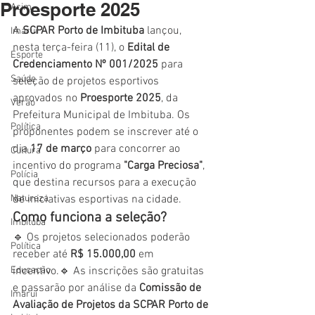
Proesporte 2025
Acim
A 
SCPAR Porto de Imbituba
 lançou, 
Imaruí
nesta terça-feira (11), o 
Edital de 
Esporte
Credenciamento Nº 001/2025
 para 
Saúde
seleção de projetos esportivos 
aprovados no 
Proesporte 2025
, da 
Verão
Prefeitura Municipal de Imbituba. Os 
Política
proponentes podem se inscrever até o 
dia 
17 de março
 para concorrer ao 
Cultura
incentivo do programa 
"Carga Preciosa"
, 
Polícia
que destina recursos para a execução 
Natureza
de iniciativas esportivas na cidade.
Como funciona a seleção?
Imbituba
🔹 Os projetos selecionados poderão 
Política
receber até 
R$ 15.000,00
 em 
Educação
incentivo.🔹 As inscrições são gratuitas 
e passarão por análise da 
Comissão de 
Imaruí
Avaliação de Projetos da SCPAR Porto de 