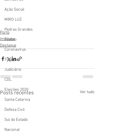
Ação Social
MIRO LUZ
Pedras Grandes
Porto
Imbituba
Evento
Destaque
Coronavírus
Tubarão
Judiciário
CDL
Eleições 2020
Ver tudo
Posts recentes
Santa Catarina
Defesa Civil
Sul do Estado
Nacional