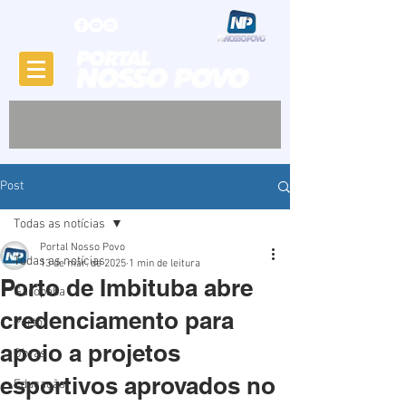
Post
Todas as notícias
Portal Nosso Povo
Todas as notícias
13 de mar. de 2025
1 min de leitura
Porto de Imbituba abre
Garopaba
credenciamento para
Porto
apoio a projetos
Obras
esportivos aprovados no
Educação