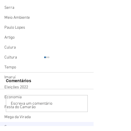
Serra
Meio Ambiente
Paulo Lopes
Artigo
Culura
Cultura
Tempo
Imaruí
Comentários
Eleições 2022
Economia
Estado mais seguro do
Summit Logísti
Escreva um comentário
Festa do Camarão
país: Santa Catarina
mostra o potenc
registra menor número
Porto de Imbitu
Mega da Virada
de homicídios para o
deve receber R$
Segurança
mês de maio em 18 anos
bilhão em inve