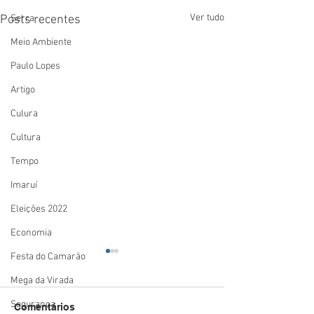
Ver tudo
Serra
Posts recentes
Meio Ambiente
Paulo Lopes
Artigo
Culura
Cultura
Tempo
Imaruí
Eleições 2022
Economia
Festa do Camarão
Mega da Virada
Segurança
Comentários