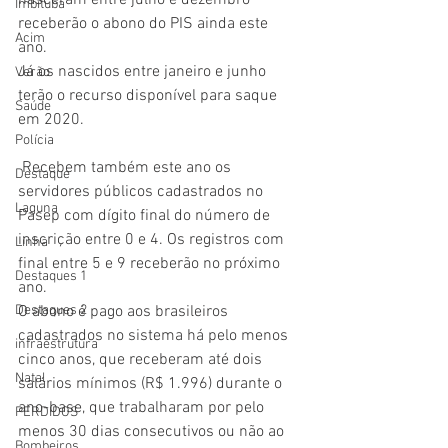
nasceram entre julho e dezembro 
Imbituba
receberão o abono do PIS ainda este 
Acim
ano. 
Já os nascidos entre janeiro e junho 
Verão
terão o recurso disponível para saque 
Saúde
em 2020. 
Polícia
 Recebem também este ano os 
Destaque
servidores públicos cadastrados no 
Laguna
Pasep com dígito final do número de 
inscrição entre 0 e 4. Os registros com 
Linha
final entre 5 e 9 receberão no próximo 
Destaques 1
ano.
Destaques 2
O abono é pago aos brasileiros 
cadastrados no sistema há pelo menos 
infraestrutura
cinco anos, que receberam até dois 
Natal
salários mínimos (R$ 1.996) durante o 
ano-base, que trabalharam por pelo 
PERDIDOS
menos 30 dias consecutivos ou não ao 
Bombeiros