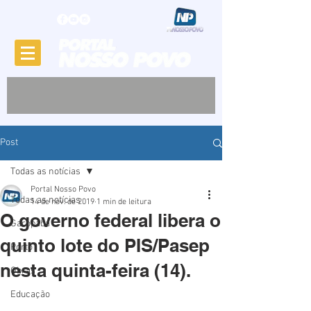
Post
Todas as notícias
Portal Nosso Povo
Todas as notícias
14 de nov. de 2019
1 min de leitura
O governo federal libera o
Garopaba
quinto lote do PIS/Pasep
Porto
nesta quinta-feira (14).
Obras
Educação