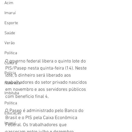
Acim
Imaruí
Esporte
Saúde
Verão
Política
O governo federal libera o quinto lote do 
Cultura
PIS/Pasep nesta quinta-feira (14). Neste 
Polícia
lote, o dinheiro será liberado aos 
trabalhadores do setor privado nascidos 
Natureza
em novembro e aos servidores públicos 
Imbituba
com benefício final 4. 
Política
O Pasep é administrado pelo Banco do 
Educação
Brasil e o PIS pela Caixa Econômica 
Imaruí
Federal. Os trabalhadores que 