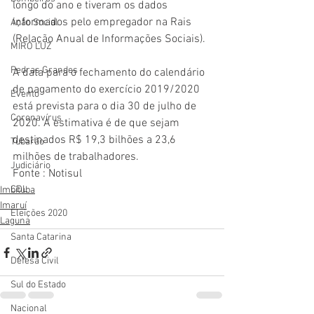
longo do ano e tiveram os dados 
informados pelo empregador na Rais 
Ação Social
(Relação Anual de Informações Sociais).
MIRO LUZ
Pedras Grandes
A data para o fechamento do calendário 
de pagamento do exercício 2019/2020 
Evento
está prevista para o dia 30 de julho de 
Coronavírus
2020. A estimativa é de que sejam 
destinados R$ 19,3 bilhões a 23,6 
Tubarão
milhões de trabalhadores.
Judiciário
Fonte : Notisul
CDL
Imbituba
Imaruí
Eleições 2020
Laguna
Santa Catarina
Defesa Civil
Sul do Estado
Nacional