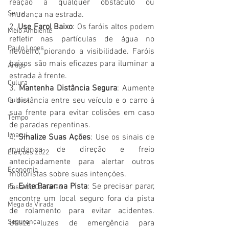
reação a qualquer obstáculo ou 
Serra
mudança na estrada.
2. 
Use Farol Baixo
: Os faróis altos podem 
Meio Ambiente
refletir nas partículas de água no 
Paulo Lopes
nevoeiro, piorando a visibilidade. Faróis 
baixos são mais eficazes para iluminar a 
Artigo
estrada à frente.
Culura
3. 
Mantenha Distância Segura
: Aumente 
a distância entre seu veículo e o carro à 
Cultura
sua frente para evitar colisões em caso 
Tempo
de paradas repentinas.
Imaruí
4. 
Sinalize Suas Ações
: Use os sinais de 
mudança de direção e freio 
Eleições 2022
antecipadamente para alertar outros 
Economia
motoristas sobre suas intenções.
5. 
Evite Parar na Pista
: Se precisar parar, 
Festa do Camarão
encontre um local seguro fora da pista 
Mega da Virada
de rolamento para evitar acidentes. 
Segurança
Utilize luzes de emergência para 