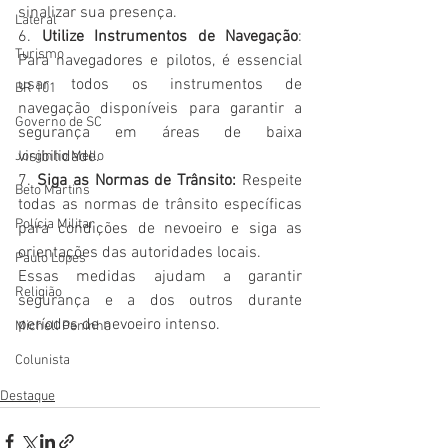
sinalizar sua presença.
Lateral
6. 
Utilize Instrumentos de Navegação
: 
Turismo
Para navegadores e pilotos, é essencial 
usar todos os instrumentos de 
BR 101
navegação disponíveis para garantir a 
Governo de SC
segurança em áreas de baixa 
visibilidade.
Jorginho Mello
7. 
Siga as Normas de Trânsito:
 Respeite 
Beto Martins
todas as normas de trânsito específicas 
Polícia Militar
para condições de nevoeiro e siga as 
orientações das autoridades locais.
Paulo Lopes
Essas medidas ajudam a garantir 
Religião
segurança e a dos outros durante 
períodos de nevoeiro intenso.
Michell Peninha
Colunista
Destaque