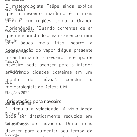
O meteorologista Felipe ainda explica 
Ação Social
que o nevoeiro marítimo é o mais 
MIRO LUZ
comum em regiões como a Grande 
Florianópolis
. “
Quando correntes de ar 
Pedras Grandes
quente e úmido do oceano se encontram 
Evento
com águas mais frias, ocorre a 
condensação do vapor d’água presente 
Coronavírus
no ar, formando o nevoeiro. Este tipo de 
Tubarão
nevoeiro pode avançar para o interior, 
envolvendo cidades costeiras em um 
Judiciário
manto de névoa”, conclui o 
CDL
meteorologista da Defesa Civil.
Eleições 2020
 Orientações para nevoeiro 
Santa Catarina
1. 
Reduza a velocidade
: A visibilidade 
Defesa Civil
pode ser drasticamente reduzida em 
condições de nevoeiro. Dirija mais 
Sul do Estado
devagar para aumentar seu tempo de 
Nacional