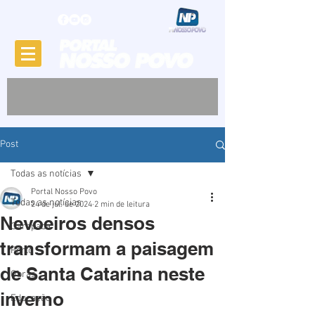
Post
Todas as notícias
Portal Nosso Povo
Todas as notícias
24 de jul. de 2024
2 min de leitura
Nevoeiros densos
Garopaba
transformam a paisagem
Porto
de Santa Catarina neste
Obras
inverno
Educação