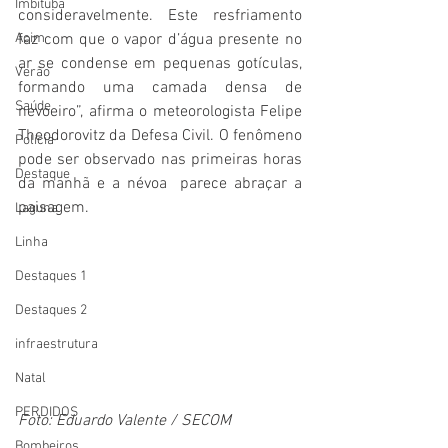
Imbituba
consideravelmente. Este resfriamento 
Acim
faz com que o vapor d’água presente no 
ar se condense em pequenas gotículas, 
Verão
formando uma camada densa de 
Saúde
nevoeiro”, afirma o meteorologista Felipe 
Theodorovitz da Defesa Civil. O fenômeno 
Polícia
pode ser observado nas primeiras horas 
Destaque
da manhã e a névoa  parece abraçar a 
paisagem.
Laguna
Linha
Destaques 1
Destaques 2
infraestrutura
Natal
PERDIDOS
Foto: Eduardo Valente / SECOM
Bombeiros