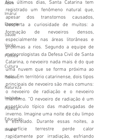
Nos últimos dias, Santa Catarina tem 
Acim
registrado um fenômeno natural que, 
Imaruí
apesar dos transtornos causados, 
Esporte
desperta a curiosidade de muitos: a 
formação de nevoeiros densos, 
Saúde
especialmente nas áreas litorâneas e 
Verão
próximas a rios. Segundo a equipe de 
meteorologistas da Defesa Civil de Santa 
Política
Catarina, o nevoeiro nada mais é do que 
Cultura
uma nuvem que se forma próxima ao 
solo. Em território catarinense, dois tipos 
Polícia
principais de nevoeiro são mais comuns: 
Natureza
o nevoeiro de radiação e o nevoeiro 
Imbituba
marítimo. “O nevoeiro de radiação é um 
espetáculo típico das madrugadas de 
Política
inverno. Imagine uma noite de céu limpo 
Educação
e estrelado. Durante essas noites, a 
superfície terrestre perde calor 
Imaruí
rapidamente por irradiação, esfriando 