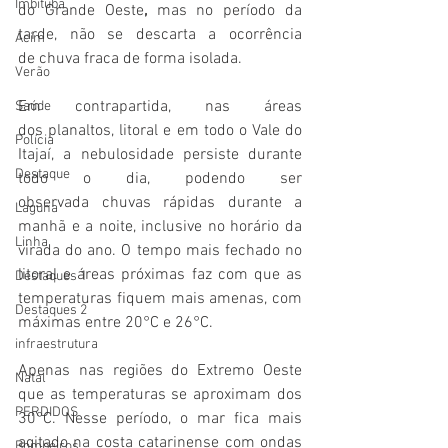
Imbituba
do Grande Oeste
,
 mas no período da 
tarde, não se descarta a ocorrência 
Acim
de chuva fraca de forma isolada. 
Verão
Em contrapartida, nas áreas 
Saúde
dos planaltos, litoral e em todo o Vale do 
Polícia
Itajaí, a nebulosidade persiste durante 
Destaque
todo o dia, podendo ser 
observada chuvas rápidas durante a 
Laguna
manhã e a noite, inclusive no horário da 
Linha
virada do ano.
O tempo mais fechado no 
litoral e áreas próximas faz com que as 
Destaques 1
temperaturas fiquem mais amenas, com 
Destaques 2
máximas entre 20°C e 26°C.
infraestrutura
Apenas nas regiões do Extremo Oeste 
Natal
que as temperaturas se aproximam dos 
PERDIDOS
30°C. Nesse período, o mar fica mais 
agitado na costa catarinense com ondas 
Bombeiros