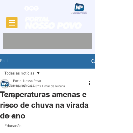
Post
Todas as notícias
Portal Nosso Povo
Todas as notícias
29 de dez. de 2023
1 min de leitura
Temperaturas amenas e
Garopaba
risco de chuva na virada
Porto
do ano
Obras
Educação