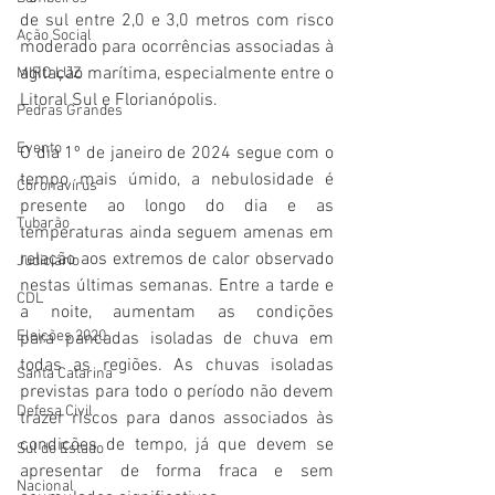
de sul entre 2,0 e 3,0 metros com risco 
Ação Social
moderado para ocorrências associadas à 
agitação marítima, especialmente entre o 
MIRO LUZ
Litoral Sul e Florianópolis.
Pedras Grandes
Evento
O dia 1º de janeiro de 2024 segue com o 
tempo mais úmido, a nebulosidade é 
Coronavírus
presente ao longo do dia e as 
Tubarão
temperaturas ainda seguem amenas em 
relação aos extremos de calor observado 
Judiciário
nestas últimas semanas. Entre a tarde e 
CDL
a noite, aumentam as condições 
Eleições 2020
para pancadas isoladas de chuva em 
todas as regiões. As chuvas isoladas 
Santa Catarina
previstas para todo o período não devem 
Defesa Civil
trazer riscos para danos associados às 
condições de tempo, já que devem se 
Sul do Estado
apresentar de forma fraca e sem 
Nacional