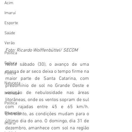
Acim
Imaruí
Esporte
Saúde
Verão
Foto: Ricardo Wolffenbüttel/ SECOM
Política
Cultura
Neste sábado (30), o avanço de uma 
massa de ar seco deixa o tempo firme na 
Polícia
maior parte de Santa Catarina, com 
Natureza
predomínio de sol no Grande Oeste e 
variação de nebulosidade nas áreas 
Imbituba
litorâneas, onde os ventos sopram de sul 
Política
com rajadas entre 45 e 65 km/h. 
Educação
Entretanto, as condições mudam para o 
último dia do ano. O domingo, dia 31 de 
Imaruí
dezembro, amanhece com sol na região 