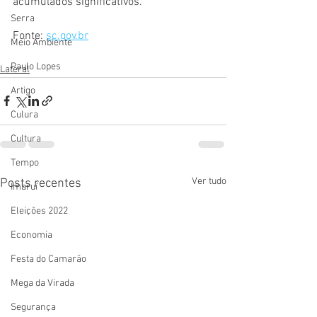
acumulados significativos.
Serra
Fonte: 
sc.gov.br
Meio Ambiente
Paulo Lopes
Lateral
Artigo
Culura
Cultura
Tempo
Ver tudo
Posts recentes
Imaruí
Eleições 2022
Economia
Festa do Camarão
Mega da Virada
Segurança