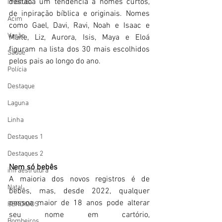
destaca um tendência a nomes curtos, 
Imbituba
de inpiração bíblica e originais. Nomes 
Acim
como Gael, Davi, Ravi, Noah e Isaac e 
Verão
Maite, Liz, Aurora, Isis, Maya e Eloá 
figuram na lista dos 30 mais escolhidos 
Saúde
pelos pais ao longo do ano. 
Polícia
Destaque
Laguna
Linha
Destaques 1
Destaques 2
Nem só bebês
infraestrutura
A maioria dos novos registros é de 
Natal
bebês, mas, desde 2022, qualquer 
pessoa maior de 18 anos pode alterar 
PERDIDOS
seu nome em cartório, 
Bombeiros