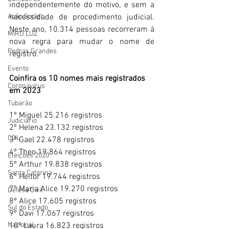
independentemente do motivo, e sem a 
necessidade de procedimento judicial. 
Ação Social
Neste ano, 10.314 pessoas recorreram à 
MIRO LUZ
nova regra para mudar o nome de 
Pedras Grandes
registro.
Evento
Coinfira os 10 nomes mais registrados 
Coronavírus
em 2023
Tubarão
1º Miguel 25.216 registros
Judiciário
2º Helena 23.132 registros
CDL
3º Gael 22.478 registros
4º Theo 19.864 registros
Eleições 2020
5º Arthur 19.838 registros
Santa Catarina
6º Heitor 19.744 registros
7º Maria Alice 19.270 registros
Defesa Civil
8º Alice 17.605 registros
Sul do Estado
9º Davi 17.067 registros
10º Laura 16.823 registros
Nacional