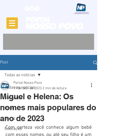
Post
Todas as notícias
Portal Nosso Povo
Todas as notícias
19 de dez. de 2023
2 min de leitura
Miguel e Helena: Os
Garopaba
nomes mais populares do
Porto
ano de 2023
Obras
Com certeza você conhece algum bebê 
Educação
com esses nomes, ou até seu filho é um 