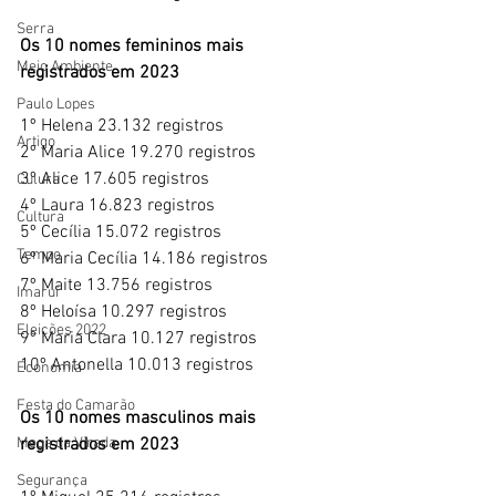
Serra
Os 10 nomes femininos mais 
Meio Ambiente
registrados em 2023
Paulo Lopes
1º Helena 23.132 registros
Artigo
2º Maria Alice 19.270 registros
3º Alice 17.605 registros
Culura
4º Laura 16.823 registros
Cultura
5º Cecília 15.072 registros
Tempo
6º Maria Cecília 14.186 registros
7º Maite 13.756 registros
Imaruí
8º Heloísa 10.297 registros
Eleições 2022
9º Maria Clara 10.127 registros
10º Antonella 10.013 registros
Economia
Festa do Camarão
Os 10 nomes masculinos mais 
registrados em 2023
Mega da Virada
Segurança