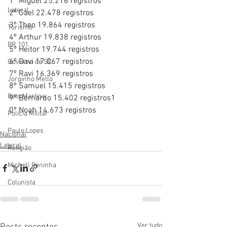
1º Miguel 25.216 registros
Lateral
2º Gael 22.478 registros
3º Theo 19.864 registros
Turismo
4º Arthur 19.838 registros
BR 101
5º Heitor 19.744 registros
6º Davi 17.067 registros
Governo de SC
7º Ravi 16.369 registros
Jorginho Mello
8º Samuel 15.415 registros
Beto Martins
9º Bernardo 15.402 registros1
0º Noah 14.673 registros
Polícia Militar
Paulo Lopes
Nacional
Lateral
Religião
Michell Peninha
Colunista
Ver tudo