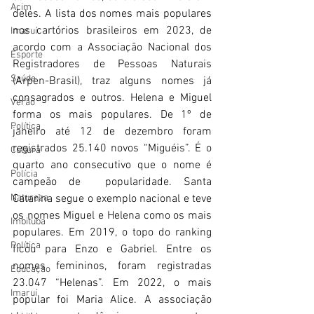
Acim
deles. A lista dos nomes mais populares 
nos cartórios brasileiros em 2023, de 
Imaruí
acordo com a Associação Nacional dos 
Esporte
Registradores de Pessoas Naturais 
Saúde
(Arpen-Brasil), traz alguns nomes já 
consagrados e outros. Helena e Miguel 
Verão
forma os mais populares. De 1º de 
Política
janeiro até 12 de dezembro foram 
registrados 25.140 novos “Miguéis”. É o 
Cultura
quarto ano consecutivo que o nome é 
Polícia
campeão de  popularidade. Santa 
Natureza
Catarina segue o exemplo nacional e teve 
os nomes Miguel e Helena como os mais 
Imbituba
populares. Em 2019, o topo do ranking 
Política
ficou para Enzo e Gabriel. Entre os 
nomes femininos, foram registradas 
Educação
23.047 “Helenas”. Em 2022, o mais 
Imaruí
popular foi Maria Alice. A associação 