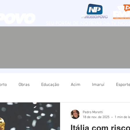
SEU PORTAL DE NOTÍCIAS DA TV NO
orto
Obras
Educação
Acim
Imaruí
Esport
Natureza
Imbituba
Política
Educação
Ima
Pedro Moretti
18 de nov. de 2025
1 min de l
Itália com risco