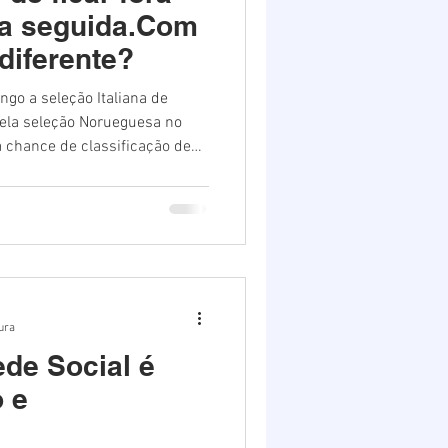
Destaques 2
pa seguida.Com
diferente?
ngo a seleção Italiana de
 pela seleção Norueguesa no
 chance de classificação de
 na repescagem, a Itália se
ários fortes, onde todos
tição mundial. Medo de outra
para o torneio mundial, depois
tura
Rede Social é
 e