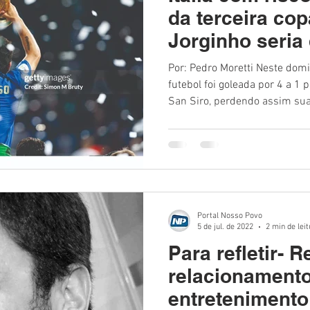
Polícia
Destaque
Laguna
Linha
Destaques 1
da terceira co
Jorginho seria 
RDIDOS
Por: Pedro Moretti Neste domi
futebol foi goleada por 4 a 1
San Siro, perdendo assim sua
forma direta para copa. Agora
prepara para enfrentar advers
brigam por 4 vagas na compe
desclassificação A Azzurra enfrenta o fantasma da terceira
desclassificação consecutiva 
de já ter ficado de fora
Portal Nosso Povo
5 de jul. de 2022
2 min de lei
Para refletir- 
relacionamento
entretenimento