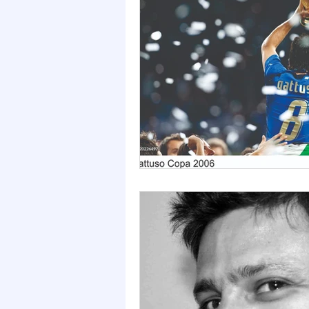
Acim
Verão
Saúde
infraestrutura
Natal
PE