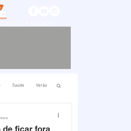
SSO POVO | A NOSSA TV
e
Saúde
Verão
ruí
Imbituba
eitura
 de ficar fora