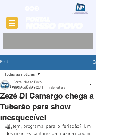
Post
Todas as notícias
Portal Nosso Povo
Todas as notícias
30 de out. de 2023
1 min de leitura
Zezé Di Camargo chega a
Garopaba
Tubarão para show
Porto
inesquecível
Obras
Já tem programa para o feriadão? Um 
Educação
dos maiores cantores da música popular 