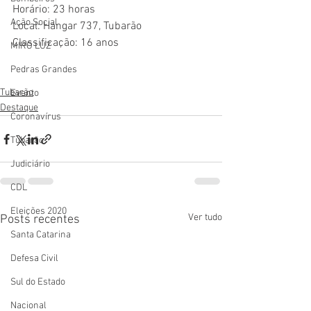
Horário: 23 horas
Ação Social
Local: Hangar 737, Tubarão
Classificação: 16 anos
MIRO LUZ
Pedras Grandes
Tubarão
Evento
Destaque
Coronavírus
Tubarão
Judiciário
CDL
Eleições 2020
Ver tudo
Posts recentes
Santa Catarina
Defesa Civil
Sul do Estado
Nacional