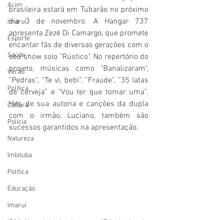
Acim
brasileira estará em Tubarão no próximo 
dia 3 de novembro. A Hangar 737 
Imaruí
apresenta Zezé Di Camargo, que promete 
Esporte
encantar fãs de diversas gerações com o 
Saúde
seu show solo "Rústico". No repertório do 
projeto, músicas como "Banalizaram", 
Verão
“Pedras”, “Te vi, bebi”, “Fraude”, "35 latas 
Política
de cerveja” e "Vou ter que tomar uma”. 
Hits de sua autoria e canções da dupla 
Cultura
com o irmão, Luciano, também são 
Polícia
sucessos garantidos na apresentação.
Natureza
Imbituba
Política
Educação
Imaruí