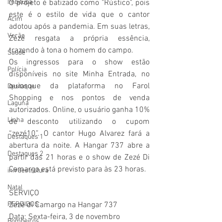
Imbituba
O projeto é batizado como "Rústico", pois 
este é o estilo de vida que o cantor 
Acim
adotou após a pandemia. Em suas letras, 
Verão
Zezé resgata a própria essência, 
trazendo à tona o homem do campo.
Saúde
Os ingressos para o show estão 
Polícia
disponíveis no site Minha Entrada, no 
quiosque da plataforma no Farol 
Destaque
Shopping e nos pontos de venda 
Laguna
autorizados. Online, o usuário ganha 10% 
Linha
de desconto utilizando o cupom 
“zezé10”. O cantor Hugo Alvarez fará a 
Destaques 1
abertura da noite. A Hangar 737 abre a 
Destaques 2
partir das 21 horas e o show de Zezé Di 
Camargo está previsto para às 23 horas.
infraestrutura
Natal
SERVIÇO
PERDIDOS
Zezé di Camargo na Hangar 737
Data: Sexta-feira, 3 de novembro
Bombeiros