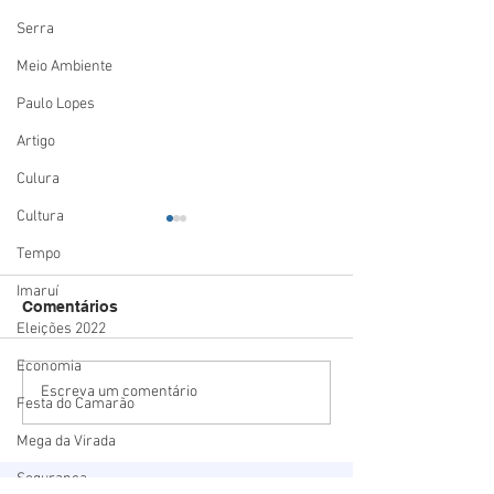
Serra
Meio Ambiente
Paulo Lopes
Artigo
Culura
Cultura
Tempo
Imaruí
Comentários
Eleições 2022
Economia
Estado mais seguro do
Summit Logísti
Escreva um comentário
Festa do Camarão
país: Santa Catarina
mostra o potenc
registra menor número
Porto de Imbitu
Mega da Virada
de homicídios para o
deve receber R$
Segurança
mês de maio em 18 anos
bilhão em inve