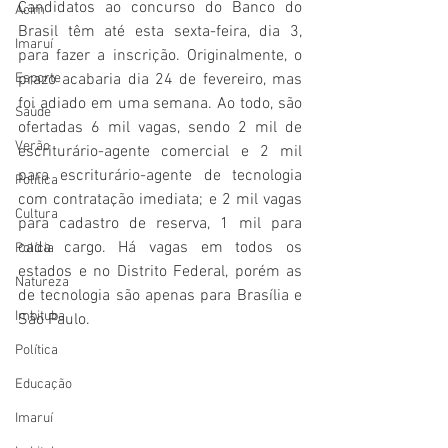
Candidatos ao concurso do Banco do 
Acim
Brasil têm até esta sexta-feira, dia 3, 
Imaruí
para fazer a inscrição. Originalmente, o 
Esporte
prazo acabaria dia 24 de fevereiro, mas 
foi adiado em uma semana. Ao todo, são 
Saúde
ofertadas 6 mil vagas, sendo 2 mil de 
Verão
escriturário-agente comercial e 2 mil 
para escriturário-agente de tecnologia 
Política
com contratação imediata; e 2 mil vagas 
Cultura
para cadastro de reserva, 1 mil para 
cada cargo. Há vagas em todos os 
Polícia
estados e no Distrito Federal, porém as 
Natureza
de tecnologia são apenas para Brasília e 
Imbituba
São Paulo.
Política
Educação
Imaruí