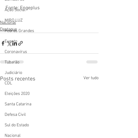
Fonte: Engeplus
Ação Social
MIRO LUZ
Nacional
Destaque
Pedras Grandes
Evento
Coronavírus
Tubarão
Judiciário
Ver tudo
Posts recentes
CDL
Eleições 2020
Santa Catarina
Defesa Civil
Sul do Estado
Nacional