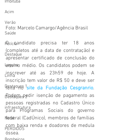
Imbituba
Acim
Verão
Foto: Marcelo Camargo/Agência Brasil
Saúde
O candidato precisa ter 18 anos 
Polícia
(completos até a data de contratação) e 
Destaque
apresentar certificado de conclusão do 
Laguna
ensino médio. Os candidatos podem se 
inscrever até as 23h59 de hoje. A 
Linha
inscrição tem valor de R$ 50 e deve ser 
Destaques 1
feita no 
site da Fundação Cesgranrio
. 
Podem pedir isenção de pagamento as 
Destaques 2
pessoas registradas no Cadastro Único 
infraestrutura
para Programas Sociais do governo 
federal (CadÚnico), membros de famílias 
Natal
com baixa renda e doadores de medula 
PERDIDOS
óssea.
Bombeiros