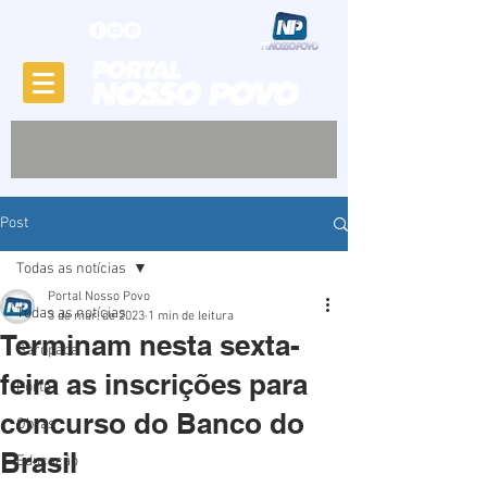
Post
Todas as notícias
Portal Nosso Povo
Todas as notícias
3 de mar. de 2023
1 min de leitura
Terminam nesta sexta-
Garopaba
feira as inscrições para
Porto
concurso do Banco do
Obras
Brasil
Educação