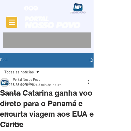
Post
Todas as notícias
Portal Nosso Povo
Todas as notícias
5 de fev. de 2024
3 min de leitura
Santa Catarina ganha voo
Garopaba
direto para o Panamá e
Porto
encurta viagem aos EUA e
Obras
Caribe
Educação