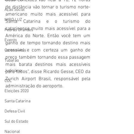
duas conexões vão ficar a 10, 12 horas 
de distância vão tornar o turismo norte-
Ação Social
americano muito mais acessível para 
MIRO LUZ
Santa Catarina e o turismo do 
catarinense muito mais acessível para a 
Pedras Grandes
América do Norte. Então você tem um 
Evento
ganho de tempo tornando destino mais 
acessível e com certeza um ganho de 
Coronavírus
preço também tornando essa passagem 
Tubarão
mais barata destinos mais acessíveis 
Judiciário
para todos”, disse Ricardo Gesse, CEO da 
Zurich Airport Brasil, responsável pela 
CDL
administração do aeroporto.
Eleições 2020
Santa Catarina
Defesa Civil
Sul do Estado
Nacional