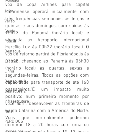
Imbituba
voo da Copa Airlines para capital 
Acim
catarinense operará inicialmente com 
três frequências semanais, às terças e 
Verão
quintas e aos domingos, com saídas às 
Saúde
15h23 do Panamá (horário local) e 
chegada ao Aeroporto Internacional 
Polícia
Hercílio Luz às 00h22 (horário local). O 
Destaque
voo de retorno partirá de Florianópolis às 
01h25, chegando ao Panamá às 06h30 
Laguna
(horário local) às quartas, sextas e 
Linha
segundas-feiras. Todos as opções com 
Destaques 1
capacidade para transporte de até 160 
passageiros.“É um impacto muito 
Destaques 2
positivo: num primeiro momento por 
infraestrutura
você abrir, desenvolver as fronteiras de 
Santa Catarina com a América do Norte. 
Natal
Voos que normalmente poderiam 
PERDIDOS
demorar 18 a 20 horas com uma ou 
Bombeiros