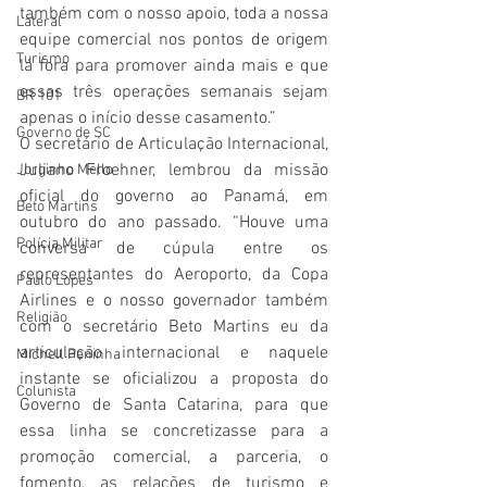
também com o nosso apoio, toda a nossa 
Lateral
equipe comercial nos pontos de origem 
Turismo
lá fora para promover ainda mais e que 
essas três operações semanais sejam 
BR 101
apenas o início desse casamento.” 
Governo de SC
O secretário de Articulação Internacional, 
Juliano Froehner, lembrou da missão 
Jorginho Mello
oficial do governo ao Panamá, em 
Beto Martins
outubro do ano passado. “Houve uma 
Polícia Militar
conversa de cúpula entre os 
representantes do Aeroporto, da Copa 
Paulo Lopes
Airlines e o nosso governador também 
Religião
com o secretário Beto Martins eu da 
articulação internacional e naquele 
Michell Peninha
instante se oficializou a proposta do 
Colunista
Governo de Santa Catarina, para que 
essa linha se concretizasse para a 
promoção comercial, a parceria, o 
fomento, as relações de turismo e 