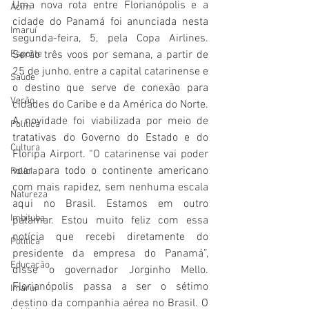
Uma nova rota entre Florianópolis e a 
Acim
cidade do Panamá foi anunciada nesta 
Imaruí
segunda-feira, 5, pela Copa Airlines. 
Esporte
Serão três voos por semana, a partir de 
25 de junho, entre a capital catarinense e 
Saúde
o destino que serve de conexão para 
Verão
cidades do Caribe e da América do Norte. 
A novidade foi viabilizada por meio de 
Política
tratativas do Governo do Estado e do 
Cultura
Floripa Airport. “O catarinense vai poder 
voar para todo o continente americano 
Polícia
com mais rapidez, sem nenhuma escala 
Natureza
aqui no Brasil. Estamos em outro 
Imbituba
patamar. Estou muito feliz com essa 
notícia que recebi diretamente do 
Política
presidente da empresa do Panamá”, 
Educação
disse o governador Jorginho Mello. 
Florianópolis passa a ser o sétimo 
Imaruí
destino da companhia aérea no Brasil. O 