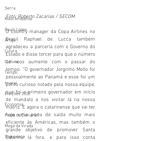
Serra
Foto: Roberto Zacarias / SECOM
Meio Ambiente
Paulo Lopes
O country manager da Copa Airlines no 
Brasil Raphael de Lucca também 
Artigo
agradeceu a parceria com o Governo do 
Culura
Estado e disse torcer para que o número 
de voos aumente com o passar do 
Cultura
tempo. “O governador Jorginho Mello foi 
Tempo
pessoalmente ao Panamá e esse foi um 
Imaruí
ponto curioso notado pela nossa equipe, 
que foi o primeiro governador em início 
Eleições 2022
de mandato a nos visitar lá na nossa 
Economia
matriz. E agora o catarinense que vai ter 
hoje uma porta de saída muito mais 
Festa do Camarão
eficiente às Américas, mas também o 
Mega da Virada
grande objetivo de promover Santa 
Segurança
Catarina lá fora. e para isso conta 