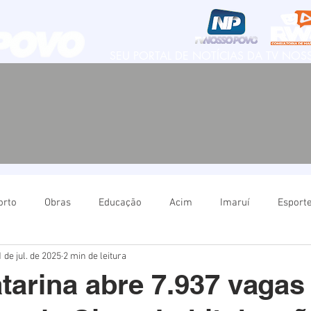
SEU PORTAL DE NOTÍCIAS DA TV NO
orto
Obras
Educação
Acim
Imaruí
Esport
 de jul. de 2025
2 min de leitura
Natureza
Imbituba
Política
Educação
Ima
tarina abre 7.937 vagas