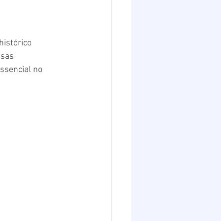
istórico 
ssas 
ssencial no 