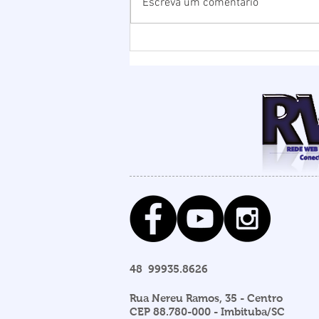
Escreva um comentário
Chuvas elevam nível da
Lagoa de Ibiraquera e
Prefeitura abre barra para
evitar alagamentos
48 99935.8626
Rua Nereu Ramos, 35 - Centro
CEP 88.780-000 - Imbituba/SC