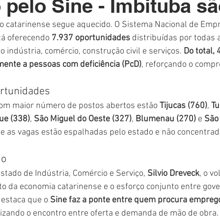
pelo Sine - Imbituba sã
Polícia
Destaque
Laguna
Linha
Destaques 1
o catarinense segue aquecido. O Sistema Nacional de Empr
tá oferecendo 
7.937 oportunidades
 distribuídas por todas 
RDIDOS
indústria, comércio, construção civil e serviços. 
Do total,
mente a pessoas com deficiência (PcD)
, reforçando o comp
rtunidades
com maior número de postos abertos estão 
Tijucas (760)
, 
Tu
ue (338)
, 
São Miguel do Oeste (327)
, 
Blumenau (270)
 e 
São
 as vagas estão espalhadas pelo estado e não concentra
no
stado de Indústria, Comércio e Serviço, 
Silvio Dreveck
, o v
o da economia catarinense e o esforço conjunto entre gov
destaca que o 
Sine faz a ponte entre quem procura empreg
ilizando o encontro entre oferta e demanda de mão de obra.