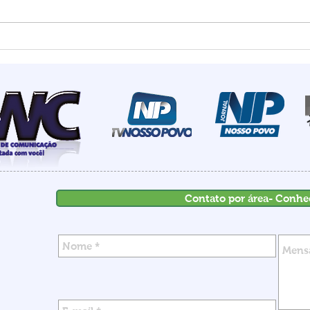
Estado mais seguro do
Summ
país: Santa Catarina
most
registra menor número de
de I
homicídios para o mês de
rece
maio em 18 anos
inve
Contato por área- Conhe