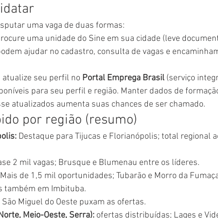
idatar
isputar uma vaga de duas formas:
Procure uma unidade do Sine em sua cidade (leve documento
 podem ajudar no cadastro, consulta de vagas e encaminha
 atualize seu perfil no 
Portal Emprega Brasil
 (serviço integ
poníveis para seu perfil e região. Manter dados de formação
esse atualizados aumenta suas chances de ser chamado.
ido por região (resumo)
olis:
 Destaque para Tijucas e Florianópolis; total regional a
ase 2 mil vagas; Brusque e Blumenau entre os líderes. 
 Mais de 1,5 mil oportunidades; Tubarão e Morro da Fuma
as também em Imbituba. 
 São Miguel do Oeste puxam as ofertas.
Norte, Meio-Oeste, Serra):
 ofertas distribuídas; Lages e Vid