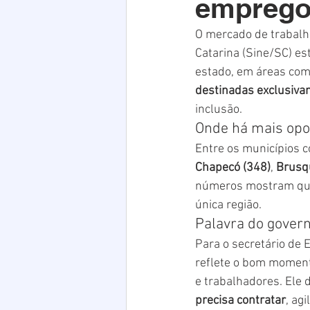
emprego 
Acim
Verão
Saúde
O mercado de trabalh
Catarina (Sine/SC) es
infraestrutura
Natal
PE
estado, em áreas como 
destinadas exclusiva
inclusão. 
Onde há mais opo
Entre os municípios 
Chapecó (348)
, 
Brusq
números mostram que
única região. 
Palavra do gover
Para o secretário de E
reflete o bom moment
e trabalhadores. Ele 
precisa contratar
, ag