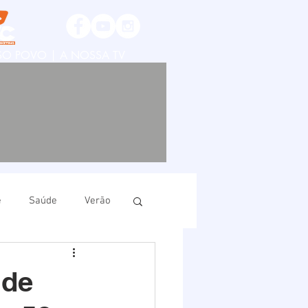
SSO POVO | A NOSSA TV
e
Saúde
Verão
ruí
Imbituba
 de