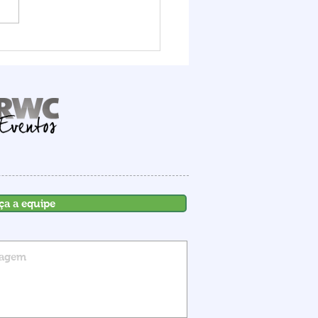
it Logístico FIESC
ra o potencial do Porto
mbituba, que deve
ber R$ 1,6 bilhão em
stimentos até 2030
ça a equipe