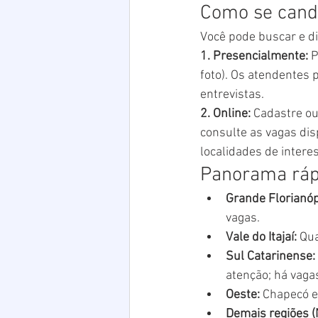
Como se cand
Você pode buscar e d
1. Presencialmente:
 
foto). Os atendentes
entrevistas.
2. Online:
 Cadastre ou
consulte as vagas dis
localidades de inter
Panorama ráp
Grande Florianóp
vagas.
Vale do Itajaí:
 Qu
Sul Catarinense:
atenção; há vag
Oeste:
 Chapecó e
Demais regiões (