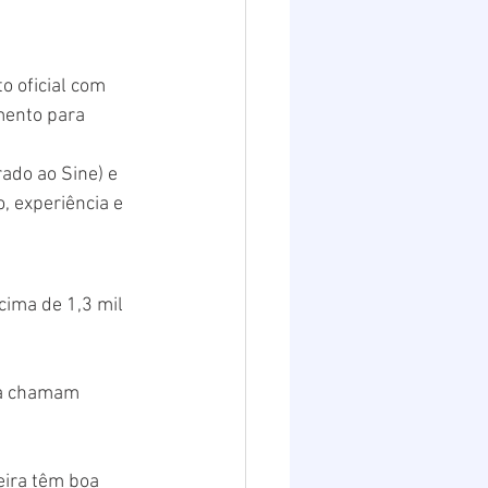
 oficial com 
mento para 
rado ao Sine) e 
, experiência e 
cima de 1,3 mil 
ça chamam 
eira têm boa 