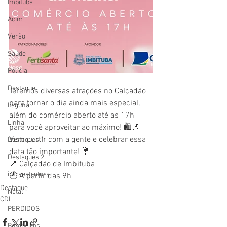
Imbituba
Acim
Verão
Saúde
Polícia
Destaque
Teremos diversas atrações no Calçadão 
para tornar o dia ainda mais especial, 
Laguna
além do comércio aberto até as 17h 
Linha
para você aproveitar ao máximo! 🛍️🎶
Vem curtir com a gente e celebrar essa 
Destaques 1
data tão importante! 💐
Destaques 2
📍 Calçadão de Imbituba
infraestrutura
🕘 A partir das 9h
Destaque
Natal
CDL
PERDIDOS
Bombeiros