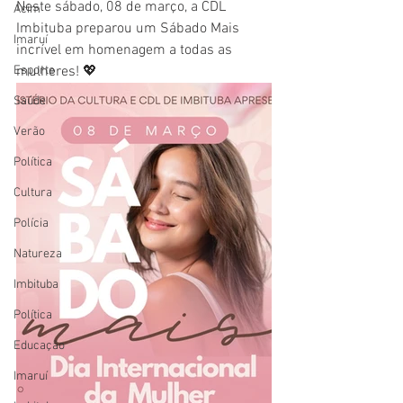
Neste sábado, 08 de março, a CDL 
Acim
Imbituba preparou um Sábado Mais 
Imaruí
incrível em homenagem a todas as 
Esporte
mulheres! 💖
Saúde
Verão
Política
Cultura
Polícia
Natureza
Imbituba
Política
Educação
Imaruí