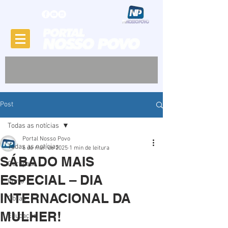
Post
Todas as notícias
Portal Nosso Povo
Todas as notícias
6 de mar. de 2025
1 min de leitura
SÁBADO MAIS
Garopaba
ESPECIAL – DIA
Porto
INTERNACIONAL DA
Obras
MULHER!
Educação