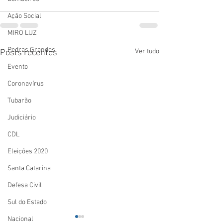
Ação Social
MIRO LUZ
Pedras Grandes
Ver tudo
Posts recentes
Evento
Coronavírus
Tubarão
Judiciário
CDL
Eleições 2020
Santa Catarina
Defesa Civil
Sul do Estado
Nacional