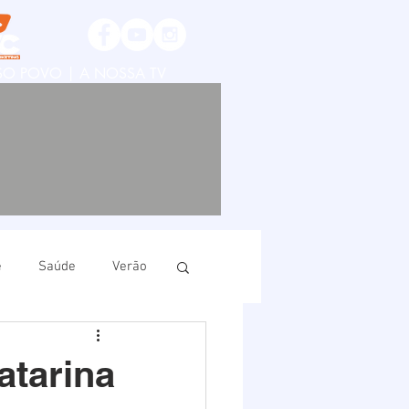
SSO POVO | A NOSSA TV
e
Saúde
Verão
ruí
Imbituba
atarina