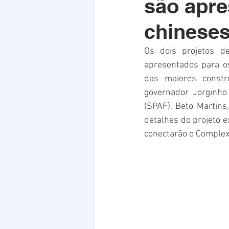
são apre
Acim
Verão
Saúde
chinese
infraestrutura
Natal
PE
Os dois projetos d
apresentados para os
das maiores constr
governador Jorginho 
(SPAF), Beto Martins,
detalhes do projeto e
conectarão o Complexo 