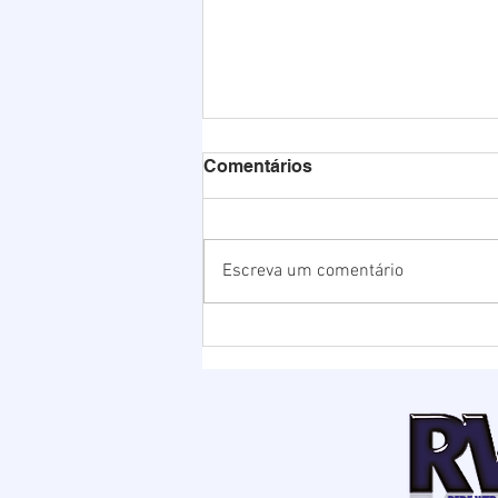
Comentários
Escreva um comentário
Chuvas elevam nível da
Lagoa de Ibiraquera e
Prefeitura abre barra para
evitar alagamentos