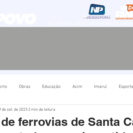
SEU PORTAL DE NOTÍCIAS DA TV NO
orto
Obras
Educação
Acim
Imaruí
Esport
9 de set. de 2023
2 min de leitura
Natureza
Imbituba
Política
Educação
Ima
 de ferrovias de Santa C