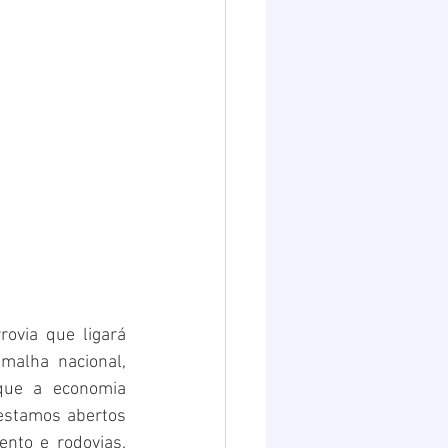
ovia que ligará 
alha nacional, 
que a economia 
estamos abertos 
to e rodovias. 