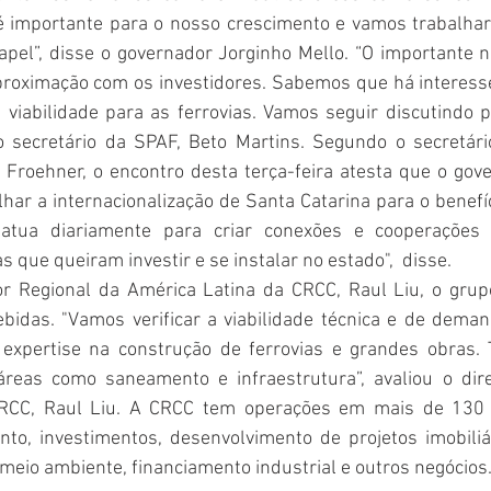
 importante para o nosso crescimento e vamos trabalhar
apel”, disse o governador Jorginho Mello. “O importante 
roximação com os investidores. Sabemos que há interesse
 viabilidade para as ferrovias. Vamos seguir discutindo 
o secretário da SPAF, Beto Martins. Segundo o secretário
o Froehner, o encontro desta terça-feira atesta que o gov
lhar a internacionalização de Santa Catarina para o benefí
 atua diariamente para criar conexões e cooperações 
 que queiram investir e se instalar no estado",  disse. 
r Regional da América Latina da CRCC, Raul Liu, o grupo
bidas. "Vamos verificar a viabilidade técnica e de demand
xpertise na construção de ferrovias e grandes obras. T
reas como saneamento e infraestrutura”, avaliou o dire
RCC, Raul Liu. A CRCC tem operações em mais de 130 p
to, investimentos, desenvolvimento de projetos imobiliári
o meio ambiente, financiamento industrial e outros negócios