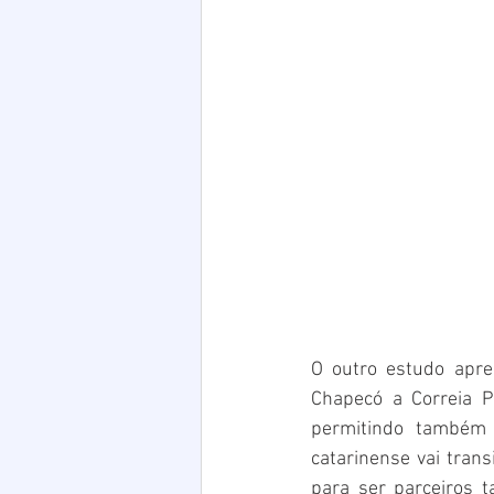
O outro estudo apres
Chapecó a Correia P
permitindo também 
catarinense vai tran
para ser parceiros 