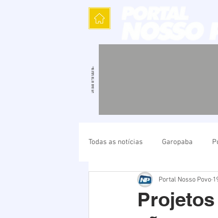
Todas as notícias
Garopaba
P
Portal Nosso Povo
1
Política
Cultura
Polícia
Projetos