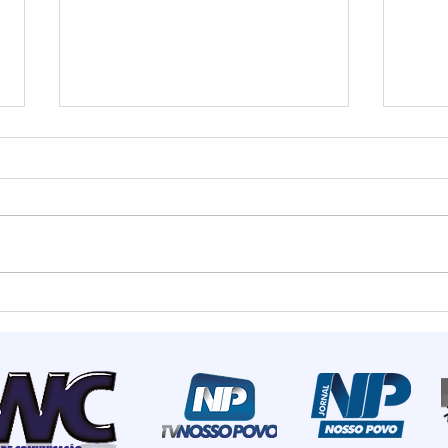
Estado mais seguro do
Summ
país: Santa Catarina
most
registra menor número de
de I
homicídios para o mês de
rece
maio em 18 anos
inve