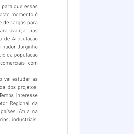
 para que essas 
neste momento é 
 de cargas para 
para avançar nas 
 de Articulação 
ernador Jorginho 
cio da população 
comerciais com 
 vai estudar as 
a dos projetos. 
emos interesse 
tor Regional da 
aíses. Atua na 
os, industriais, 
.