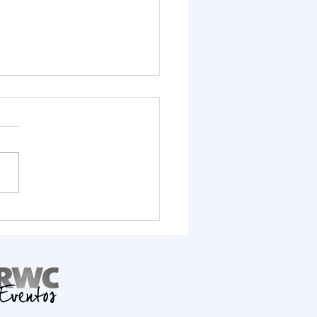
it Logístico FIESC
ra o potencial do Porto
mbituba, que deve
ber R$ 1,6 bilhão em
stimentos até 2030