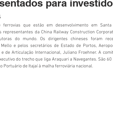
sentados para investido
Polícia
Destaque
Laguna
Linha
Destaques 1
s
RDIDOS
e ferrovias que estão em desenvolvimento em Santa 
 representantes da China Railway Construction Corporat
utoras do mundo. Os dirigentes chineses foram rece
Mello e pelos secretários de Estado de Portos, Aeropor
 e de Articulação Internacional, Juliano Froehner. A comi
xecutivo do trecho que liga Araquari a Navegantes. São 60
Portuário de Itajaí à malha ferroviária nacional.