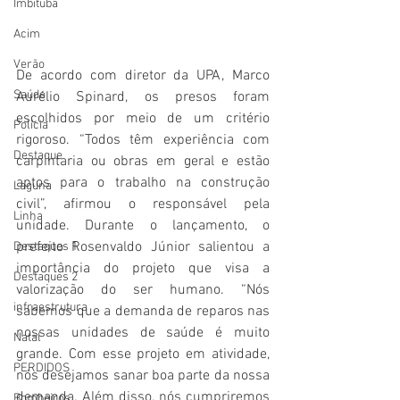
Imbituba
Acim
Verão
De acordo com diretor da UPA, Marco 
Saúde
Aurélio Spinard, os presos foram 
escolhidos por meio de um critério 
Polícia
rigoroso. “Todos têm experiência com 
Destaque
carpintaria ou obras em geral e estão 
aptos para o trabalho na construção 
Laguna
civil”, afirmou o responsável pela 
Linha
unidade. Durante o lançamento, o 
prefeito Rosenvaldo Júnior salientou a 
Destaques 1
importância do projeto que visa a 
Destaques 2
valorização do ser humano. “Nós 
infraestrutura
sabemos que a demanda de reparos nas 
nossas unidades de saúde é muito 
Natal
grande. Com esse projeto em atividade, 
PERDIDOS
nós desejamos sanar boa parte da nossa 
demanda. Além disso, nós cumpriremos 
Bombeiros