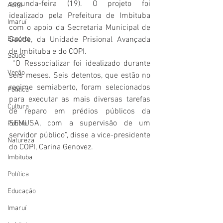
segunda-feira (19). O projeto foi 
Acim
idealizado pela Prefeitura de Imbituba 
Imaruí
com o apoio da Secretaria Municipal de 
Esporte
Saúde, da Unidade Prisional Avançada 
de Imbituba e do COPI.
Saúde
 “O Ressocializar foi idealizado durante 
Verão
seis meses. Seis detentos, que estão no 
regime semiaberto, foram selecionados 
Política
para executar as mais diversas tarefas 
Cultura
de reparo em prédios públicos da 
SEMUSA, com a supervisão de um 
Polícia
servidor público”, disse a vice-presidente 
Natureza
do COPI, Carina Genovez.
Imbituba
Política
Educação
Imaruí