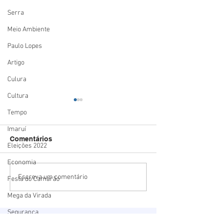
Serra
Meio Ambiente
Paulo Lopes
Artigo
Culura
Cultura
Tempo
Imaruí
Comentários
Eleições 2022
Economia
Estado mais seguro do
Summit Logísti
Escreva um comentário
Festa do Camarão
país: Santa Catarina
mostra o potenc
Mega da Virada
registra menor número
Porto de Imbitu
de homicídios para o
deve receber R$
Segurança