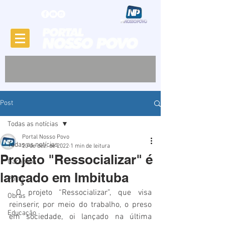
Post
Todas as notícias
Portal Nosso Povo
Todas as notícias
20 de dez. de 2022
1 min de leitura
Projeto "Ressocializar" é
Garopaba
lançado em Imbituba
Porto
 O projeto “Ressocializar”, que visa 
Obras
reinserir, por meio do trabalho, o preso 
Educação
em sociedade, oi lançado na última 