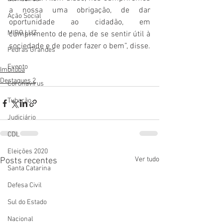
a nossa uma obrigação, de dar 
Ação Social
oportunidade ao cidadão, em 
MIRO LUZ
cumprimento de pena, de se sentir útil à 
sociedade e de poder fazer o bem”, disse. 
Pedras Grandes
Evento
Imbituba
Destaques 2
Coronavírus
Tubarão
Judiciário
CDL
Eleições 2020
Ver tudo
Posts recentes
Santa Catarina
Defesa Civil
Sul do Estado
Nacional