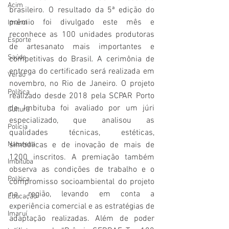
Acim
brasileiro. O resultado da 5ª edição do 
prêmio foi divulgado este mês e 
Imaruí
reconhece as 100 unidades produtoras 
Esporte
de artesanato mais importantes e 
Saúde
competitivas do Brasil. A cerimônia de 
entrega do certificado será realizada em 
Verão
novembro, no Rio de Janeiro. O projeto 
Política
realizado desde 2018 pela SCPAR Porto 
de Imbituba foi avaliado por um júri 
Cultura
especializado, que analisou as 
Polícia
qualidades técnicas, estéticas, 
Natureza
simbólicas e de inovação de mais de 
1200 inscritos. A premiação também 
Imbituba
observa as condições de trabalho e o 
Política
compromisso socioambiental do projeto 
na região, levando em conta a 
Educação
experiência comercial e as estratégias de 
Imaruí
adaptação realizadas. Além de poder 