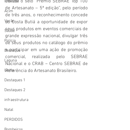
utilizar o selo “Prêmio SEBRAE Top 100 
Imbituba
de Artesanato – 5ª edição”, pelo período 
Acim
de três anos, o reconhecimento concede 
Verão
ao Costa Butiá a oportunidade de expor 
seus produtos em eventos comerciais de 
Saúde
grande expressão nacional, divulgar três 
Polícia
de seus produtos no catálogo do prêmio 
e participar em uma ação de promoção 
Destaque
comercial, realizada pelo SEBRAE 
Laguna
Nacional e o CRAB – Centro SEBRAE de 
Linha
Referência do Artesanato Brasileiro. 
Destaques 1
Destaques 2
infraestrutura
Natal
PERDIDOS
Bombeiros