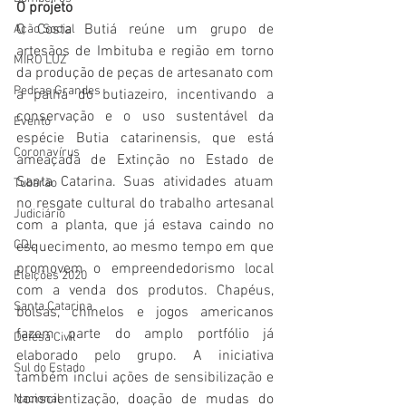
O projeto
O Costa Butiá reúne um grupo de 
Ação Social
artesãos de Imbituba e região em torno 
MIRO LUZ
da produção de peças de artesanato com 
Pedras Grandes
a palha do butiazeiro, incentivando a 
conservação e o uso sustentável da 
Evento
espécie Butia catarinensis, que está  
Coronavírus
ameaçada de Extinção no Estado de 
Santa Catarina. Suas atividades atuam 
Tubarão
no resgate cultural do trabalho artesanal 
Judiciário
com a planta, que já estava caindo no 
CDL
esquecimento, ao mesmo tempo em que 
promovem o empreendedorismo local 
Eleições 2020
com a venda dos produtos. Chapéus, 
Santa Catarina
bolsas, chinelos e jogos americanos 
fazem parte do amplo portfólio já 
Defesa Civil
elaborado pelo grupo. A iniciativa 
Sul do Estado
também inclui ações de sensibilização e 
conscientização, doação de mudas do 
Nacional