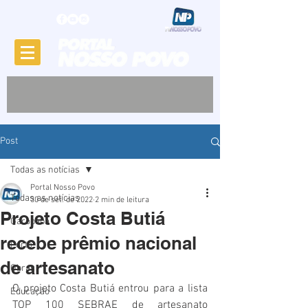
Post
Todas as notícias
Portal Nosso Povo
Todas as notícias
30 de set. de 2022
2 min de leitura
Projeto Costa Butiá
Garopaba
recebe prêmio nacional
Porto
de artesanato
Obras
O projeto Costa Butiá entrou para a lista 
Educação
TOP 100 SEBRAE de artesanato 