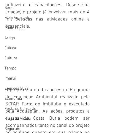
butiazeiro e capacitações. Desde sua 
Serra
criação, o projeto já envolveu mais de 4 
Meio Ambiente
mil pessoas nas atividades online e 
presenciais.
Paulo Lopes
Artigo
Culura
Cultura
Tempo
Imaruí
Eleições 2022
O projeto é uma das ações do Programa 
de Educação Ambiental realizado pela 
Economia
SCPAR Porto de Imbituba e executado 
Festa do Camarão
pela Acquaplan. As ações, produtos e 
cursos do Costa Butiá podem ser 
Mega da Virada
acompanhados tanto no canal do projeto 
Segurança
no Youtube quanto em sua página no 