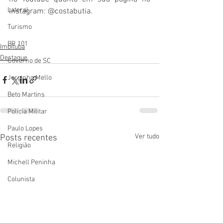
Lateral
Instagram: @costabutia.
Turismo
BR 101
Imbituba
Destaque
Governo de SC
Jorginho Mello
Beto Martins
Polícia Militar
Paulo Lopes
Ver tudo
Posts recentes
Religião
Michell Peninha
Colunista