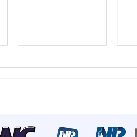
Estado mais seguro do
Summ
país: Santa Catarina
most
registra menor número de
de I
homicídios para o mês de
rece
maio em 18 anos
inve