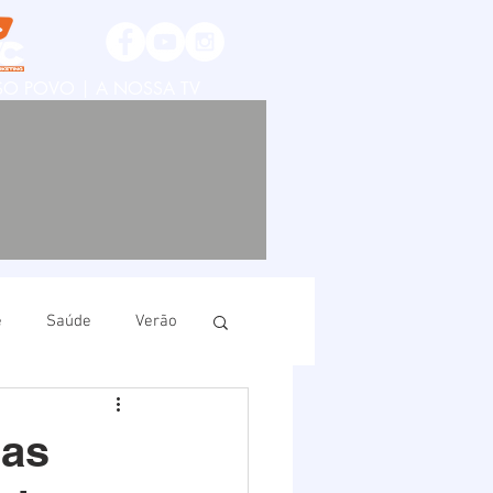
SSO POVO | A NOSSA TV
e
Saúde
Verão
ruí
Imbituba
das