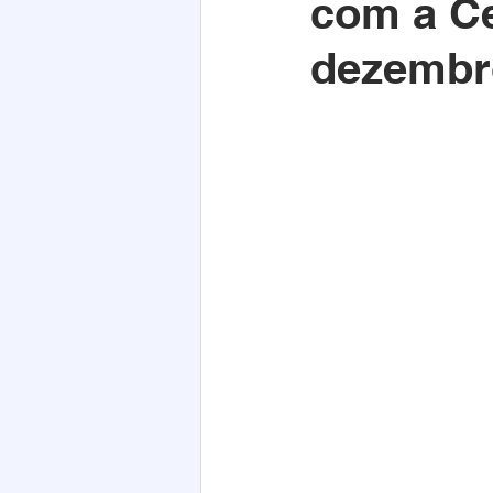
com a Ce
Acim
Verão
Saúde
dezembr
infraestrutura
Natal
PE