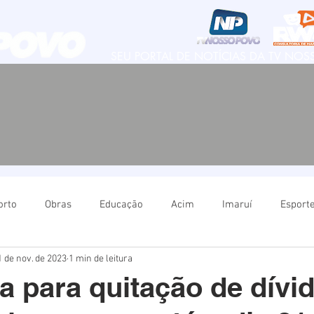
SEU PORTAL DE NOTÍCIAS DA TV NO
orto
Obras
Educação
Acim
Imaruí
Esport
1 de nov. de 2023
1 min de leitura
Natureza
Imbituba
Política
Educação
Ima
 para quitação de dívi