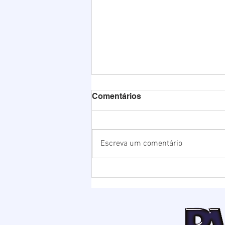
Comentários
Escreva um comentário
Chuvas elevam nível da
Lagoa de Ibiraquera e
Prefeitura abre barra para
evitar alagamentos