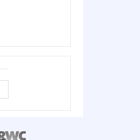
it Logístico FIESC
ra o potencial do Porto
mbituba, que deve
ber R$ 1,6 bilhão em
stimentos até 2030