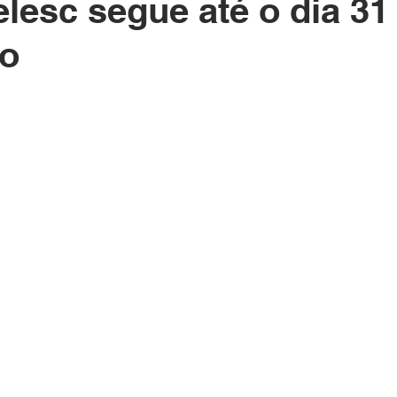
lesc segue até o dia 31
Polícia
Destaque
Laguna
Linha
Destaques 1
o
RDIDOS