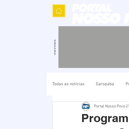
Todas as notícias
Garopaba
P
Portal Nosso Povo
2
Política
Cultura
Polícia
Programa