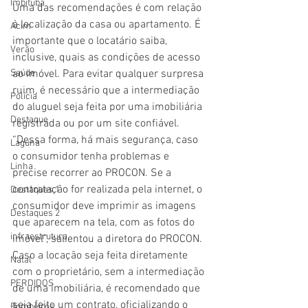
Imbituba
Uma das recomendações é com relação 
à localização da casa ou apartamento. É 
Acim
importante que o locatário saiba, 
Verão
inclusive, quais as condições de acesso 
ao imóvel. Para evitar qualquer surpresa 
Saúde
ruim, é necessário que a intermediação 
Polícia
do aluguel seja feita por uma imobiliária 
Destaque
registrada ou por um site confiável.
“Dessa forma, há mais segurança, caso 
Laguna
o consumidor tenha problemas e 
Linha
precise recorrer ao PROCON. Se a 
contratação for realizada pela internet, o 
Destaques 1
consumidor deve imprimir as imagens 
Destaques 2
que aparecem na tela, com as fotos do 
infraestrutura
imóvel”, salientou a diretora do PROCON.
Caso a locação seja feita diretamente 
Natal
com o proprietário, sem a intermediação 
PERDIDOS
de uma imobiliária, é recomendado que 
seja feito um contrato, oficializando o 
Bombeiros