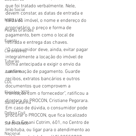
que foi tratado verbalmente. Nele, 
Ação Social
devem constar, as datas de entrada e 
saída do imóvel, o nome e endereço do 
MIRO LUZ
proprietário, o preço e forma de 
Pedras Grandes
pagamento, bem como o local de 
Evento
retirada e entrega das chaves.
“O consumidor deve, ainda, evitar pagar 
Coronavírus
integralmente a locação do imóvel de 
Tubarão
forma antecipada e exigir o envio da 
confirmação de pagamento. Guarde 
Judiciário
recibos, extratos bancários e outros 
CDL
documentos que comprovem a 
Eleições 2020
transação com o fornecedor”, ratificou a 
diretora do PROCON, Cristiane Pegorara.
Santa Catarina
Em caso de dúvida, o consumidor pode 
Defesa Civil
procurar o PROCON, que fica localizado 
na Rua Ernani Cotrim, 601, no Centro de 
Sul do Estado
Imbituba, ou ligar para o atendimento ao 
Nacional