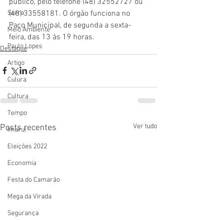
público, pelo telefone (48) 32552727 ou 
(48) 33558181. O órgão funciona no 
Serra
Paço Municipal, de segunda a sexta-
Meio Ambiente
feira, das 13 às 19 horas.
Paulo Lopes
Destaque
Artigo
Culura
Cultura
Tempo
Ver tudo
Posts recentes
Imaruí
Eleições 2022
Economia
Festa do Camarão
Mega da Virada
Segurança