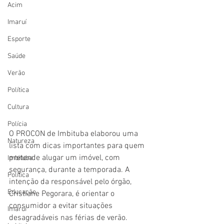
Acim
Imaruí
Esporte
Saúde
Verão
Política
Cultura
Polícia
O PROCON de Imbituba elaborou uma 
Natureza
lista com dicas importantes para quem 
pretende alugar um imóvel, com 
Imbituba
segurança, durante a temporada. A 
Política
intenção da responsável pelo órgão, 
Educação
Cristiane Pegorara, é orientar o 
consumidor a evitar situações 
Imaruí
desagradáveis nas férias de verão.