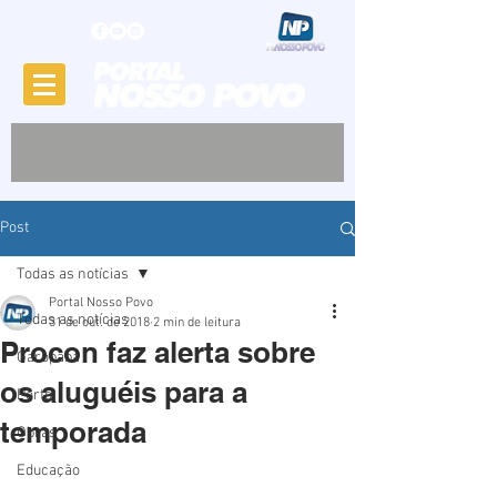
Post
Todas as notícias
Portal Nosso Povo
Todas as notícias
31 de out. de 2018
2 min de leitura
Procon faz alerta sobre
Garopaba
os aluguéis para a
Porto
temporada
Obras
Educação