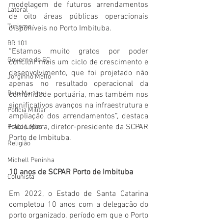
modelagem de futuros arrendamentos 
Lateral
de oito áreas públicas operacionais 
Turismo
disponíveis no Porto Imbituba. 
BR 101
“Estamos muito gratos por poder 
Governo de SC
concluir mais um ciclo de crescimento e 
desenvolvimento, que foi projetado não 
Jorginho Mello
apenas no resultado operacional da 
Beto Martins
comunidade portuária, mas também nos 
significativos avanços na infraestrutura e 
Polícia Militar
ampliação dos arrendamentos”, destaca 
Fábio Riera, diretor-presidente da SCPAR 
Paulo Lopes
Porto de Imbituba.
Religião
Michell Peninha
10 anos de SCPAR Porto de Imbituba
Colunista
Em 2022, o Estado de Santa Catarina 
completou 10 anos com a delegação do 
porto organizado, período em que o Porto 