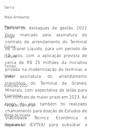
Serra
Meio Ambiente
Paulo Lopes
Dentre os destaques de gestão, 2022 
ficou marcado pela assinatura do 
Artigo
contrato de arrendamento do Terminal 
Culura
de Granel Líquido, para um período de 
10 anos, com a aplicação prevista de 
Cultura
cerca de R$ 25 milhões da iniciativa 
Tempo
privada na modernização do terminal, e 
pela assinatura do arrendamento 
Imaruí
transitório do Terminal de Granéis 
Eleições 2022
Minerais, com expectativa de leilão para 
Economia
um contrato de maior prazo em 2023. Ao 
longo do ano, também foi realizado 
Festa do Camarão
chamamento para doação de Estudos de 
Mega da Virada
Viabilidade Técnica Econômica e 
Ambiental (EVTEA) para subsidiar a 
Segurança