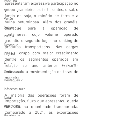
Imbituba
apresentaram expressiva participação no 
grupo graneleiro, os fertilizantes, o sal, o 
Acim
farelo de soja, o minério de ferro e a 
Verão
hulha betuminosa. Além dos granéis, 
Saúde
destaque para a operação de 
contêineres, cujo volume operado 
Polícia
garantiu o segundo lugar no ranking de 
Destaque
produtos transportados. Nas cargas 
gerais, grupo com maior crescimento 
Laguna
dentre os segmentos operados em 
Linha
relação ao ano anterior (+34,6%), 
sobressaiu a movimentação de toras de 
Destaques 1
madeira.
Destaques 2
infraestrutura
A maioria das operações foram de 
Natal
importação, fluxo que apresentou queda 
de 7,3% na quantidade transportada. 
PERDIDOS
Comparado a 2021, as exportações 
Bombeiros