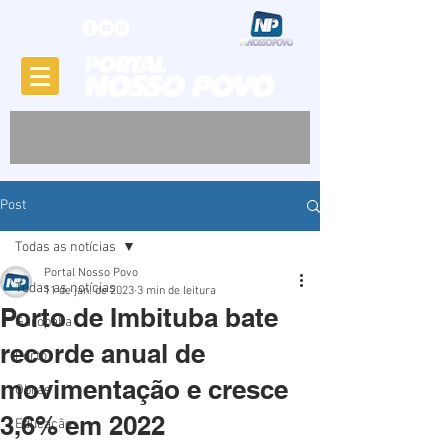
Post
Todas as notícias
Portal Nosso Povo
Todas as notícias
11 de jan. de 2023
3 min de leitura
Porto de Imbituba bate
Garopaba
recorde anual de
Porto
movimentação e cresce
Obras
3,6% em 2022
Educação