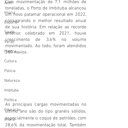
Com movimentação de 7,1 milhões de 
Acim
toneladas, o Porto de Imbituba alcançou 
Imaruí
um novo patamar operacional em 2022, 
consagrando o melhor resultado anual 
Esporte
de sua história. Em relação ao recorde 
Saúde
anterior, celebrado em 2021, houve 
crescimento de 3,6% no volume 
Verão
movimentado. Ao todo, foram atendidos 
Política
280 navios.
Cultura
Polícia
Natureza
Imbituba
Política
As principais cargas movimentadas no 
Educação
último ano são do tipo granéis sólidos, 
especialmente o coque de petróleo, com 
Imaruí
28,6% da movimentação total. Também 