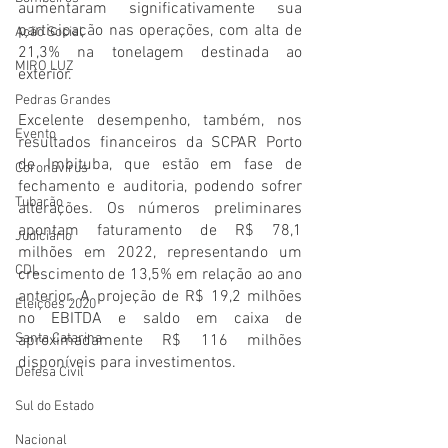
aumentaram significativamente sua 
participação nas operações, com alta de 
Ação Social
21,3% na tonelagem destinada ao 
MIRO LUZ
exterior. 
Pedras Grandes
Excelente desempenho, também, nos 
Evento
resultados financeiros da SCPAR Porto 
de Imbituba, que estão em fase de 
Coronavírus
fechamento e auditoria, podendo sofrer 
Tubarão
alterações. Os números preliminares 
apontam faturamento de R$ 78,1 
Judiciário
milhões em 2022, representando um 
CDL
crescimento de 13,5% em relação ao ano 
anterior. A projeção de R$ 19,2 milhões 
Eleições 2020
no EBITDA e saldo em caixa de 
Santa Catarina
aproximadamente R$ 116 milhões 
disponíveis para investimentos.
Defesa Civil
Sul do Estado
Nacional