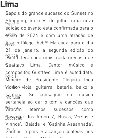
Lima
Acim
Depois do grande sucesso do Sunset no 
Imaruí
Shopping, no mês de julho, uma nova 
Esporte
edição do evento está confirmada para o 
Saúde
início de 2024 e com uma atração de 
tirar o fôlego, bebê! Marcada para o dia 
Verão
21 de janeiro, a segunda edição do 
Política
evento terá nada mais, nada menos, que 
Gusttavo Lima. Cantor, músico e 
Cultura
compositor, Gusttavo Lima é autodidata. 
Polícia
Mineiro de Presidente Olegário toca 
Natureza
violão, viola, guitarra, bateria, baixo e 
sanfona. Se consagrou na música 
Imbituba
sertaneja ao dar o tom a canções que 
Política
viraram eternos sucessos como 
"Inventor dos Amores", "Rosas, Versos e 
Educação
Vinhos", "Balada" e "Gatinha Assanhada". 
Imaruí
Ganhou o país e alcançou plateias nos 