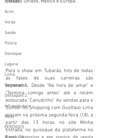
Estados Unidos, México e Europa. 
Imbituba
Acim
Verão
Saúde
Polícia
Destaque
Laguna
Para o show em Tubarão, hits de todas 
Linha
as fases de suas carreiras são 
esperados. Desde "Na hora de amar" e 
Destaques 1
"Termina comigo antes" até a recém 
Destaques 2
estourada "Canudinho". As vendas para o 
infraestrutura
Sunset no Shopping com Gusttavo Lima 
iniciam na próxima segunda-feira (18), a 
Natal
partir das 13 horas, no site Minha 
PERDIDOS
Entrada, no quiosque da plataforma no 
Farol Shopping e em pontos de venda 
Bombeiros