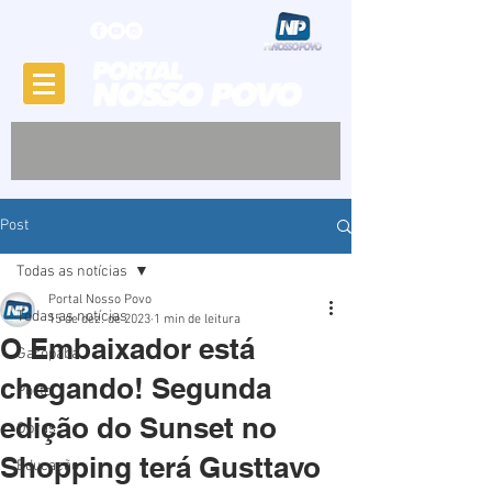
Post
Todas as notícias
Portal Nosso Povo
Todas as notícias
15 de dez. de 2023
1 min de leitura
O Embaixador está
Garopaba
chegando! Segunda
Porto
edição do Sunset no
Obras
Shopping terá Gusttavo
Educação