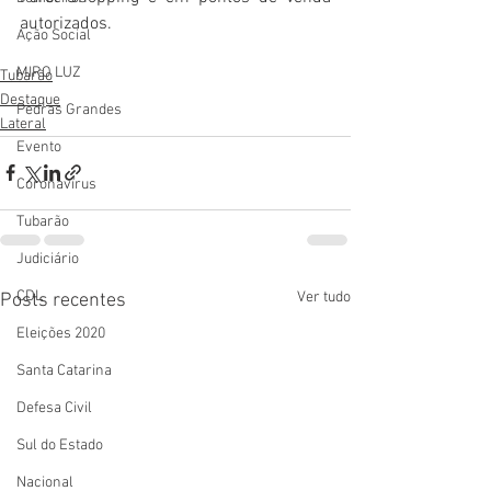
autorizados.
Ação Social
MIRO LUZ
Tubarão
Destaque
Pedras Grandes
Lateral
Evento
Coronavírus
Tubarão
Judiciário
CDL
Ver tudo
Posts recentes
Eleições 2020
Santa Catarina
Defesa Civil
Sul do Estado
Nacional