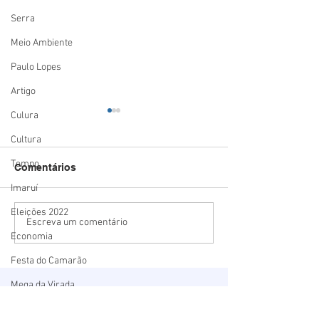
Serra
Meio Ambiente
Paulo Lopes
Artigo
Culura
Cultura
Tempo
Comentários
Imaruí
Eleições 2022
Estado mais seguro do
Summit Logísti
Escreva um comentário
Economia
país: Santa Catarina
mostra o potenc
registra menor número
Porto de Imbitu
Festa do Camarão
de homicídios para o
deve receber R$
mês de maio em 18 anos
bilhão em inve
Mega da Virada
até 2030
Segurança