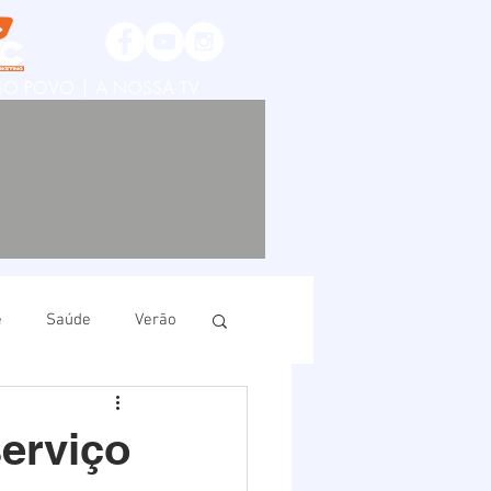
SSO POVO | A NOSSA TV
e
Saúde
Verão
ruí
Imbituba
serviço