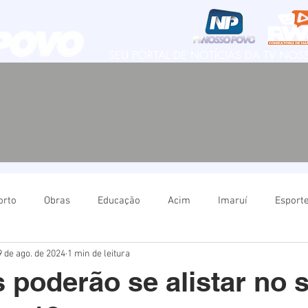
SEU PORTAL DE NOTÍCIAS DA TV NO
orto
Obras
Educação
Acim
Imaruí
Esport
9 de ago. de 2024
1 min de leitura
Natureza
Imbituba
Política
Educação
Ima
 poderão se alistar no 