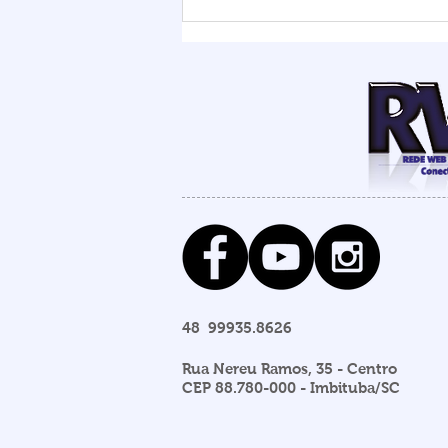
Chuvas elevam nível da
Lagoa de Ibiraquera e
Prefeitura abre barra para
evitar alagamentos
48 99935.8626
Rua Nereu Ramos, 35 - Centro
CEP 88.780-000 - Imbituba/SC