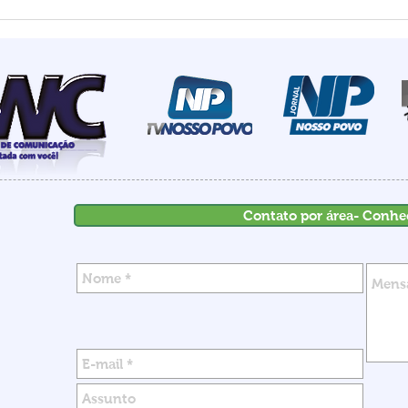
Estado mais seguro do
Summ
país: Santa Catarina
most
registra menor número de
de I
homicídios para o mês de
rece
maio em 18 anos
inve
Contato por área- Conhe