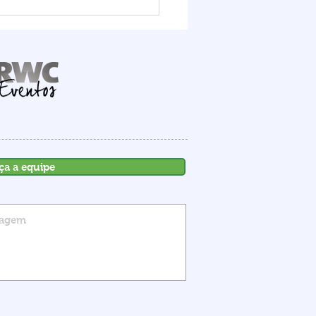
it Logístico FIESC
ra o potencial do Porto
mbituba, que deve
ber R$ 1,6 bilhão em
stimentos até 2030
ça a equipe