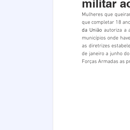
militar 
Acim
Verão
Saúde
Mulheres que queiram
que completar 18 anos
infraestrutura
Natal
PE
da União
 autoriza a 
municípios onde have
as diretrizes estabel
de janeiro a junho d
Forças Armadas as pro