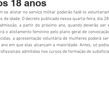
aos 18 anos
Polícia
Destaque
Laguna
Linha
Destaques 1
 se alistar no serviço militar poderão fazê-lo voluntaria
 de idade. O decreto publicado nessa quarta-feira, dia 28,
RDIDOS
admissão, a partir do próximo ano, quando deverão ser e
rá o alistamento feminino pelo plano geral de convocação
ecidas, a apresentação voluntária de mulheres poderá ser 
o ano em que elas alcançam a maioridade. Antes, só podia
fissionais admitidas nos cursos de formação de suboficiais