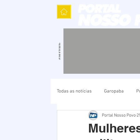
Todas as notícias
Garopaba
P
Portal Nosso Povo
2
Política
Cultura
Polícia
Mulheres