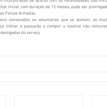
ão incorporadas de acordo com as necessidades das Forç
litar inicial, com duração de 12 meses, pode ser prorroga
elas Forças Armadas.
s convocados ou voluntários que se alistam, as mulh
viço militar e passarão a compor a reserva não remuner
esligadas do serviço.