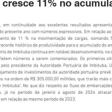
a cresce 11% no acumul
Polícia
Destaque
Laguna
Linha
Destaques 1
RDIDOS
, em continuidade aos excelentes resultados apresentad
do presente ano com números expressivos. Em relação ao i
mento de 11 % na movimentação de cargas, somando 5
ecorde histórico de produtividade para o acumulado do an
to de Imbituba continua em notável desenvolvimento, no c
fletem números a serem comemorados. Os primeiros oit
elo presidente da Autoridade Portuária de Imbituba, U
ejamento de investimentos da autoridade portuária prevê 
s na ordem de R$ 305.000,00 milhões, que trarão mais co
de Imbituba”. No que diz respeito ao fluxo de embarcações
, já no período de janeiro a agosto de 2024 atracar
 em relação ao mesmo período de 2023.