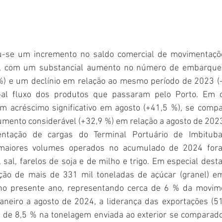
u-se um incremento no saldo comercial de movimentaçõe
a, com um substancial aumento no número de embarques
%) e um declínio em relação ao mesmo período de 2023 (-
al fluxo dos produtos que passaram pelo Porto. Em co
m acréscimo significativo em agosto (+41,5 %), se comp
umento considerável (+32,9 %) em relação a agosto de 202
ntação de cargas do Terminal Portuário de Imbituba
maiores volumes operados no acumulado de 2024 fora
, sal, farelos de soja e de milho e trigo. Em especial desta
ção de mais de 331 mil toneladas de açúcar (granel) em
o presente ano, representando cerca de 6 % da movimen
janeiro a agosto de 2024, a liderança das exportações (51
de 8,5 % na tonelagem enviada ao exterior se comparado 