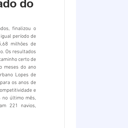
ado do
Destaques 2
os, finalizou o 
gual período de 
,68 milhões de 
o. Os resultados 
aminho certo de 
o meses do ano 
rbano Lopes de 
para os anos de 
mpetitividade e 
 no último mês, 
am 221 navios, 