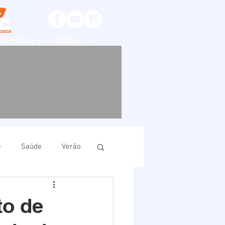
SSO POVO | A NOSSA TV
e
Saúde
Verão
ruí
Imbituba
to de