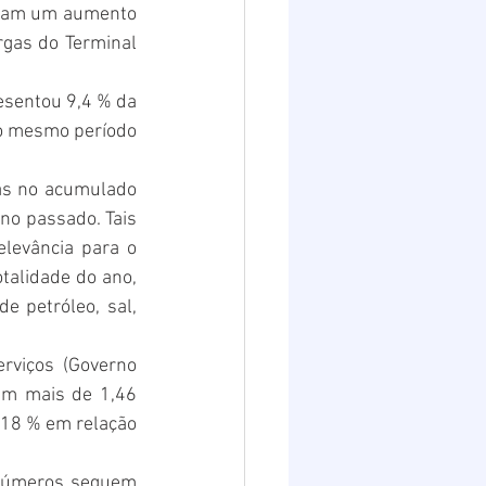
eram um aumento 
gas do Terminal 
sentou 9,4 % da 
o mesmo período 
as no acumulado 
o passado. Tais 
levância para o 
alidade do ano, 
 petróleo, sal, 
rviços (Governo 
m mais de 1,46 
 18 % em relação 
 números seguem 