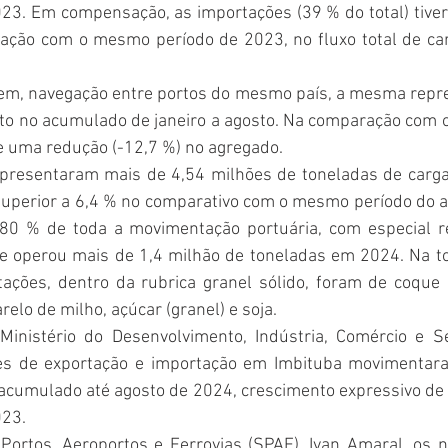
23. Em compensação, as importações (39 % do total) tiv
ção com o mesmo período de 2023, no fluxo total de car
em, navegação entre portos do mesmo país, a mesma repre
o no acumulado de janeiro a agosto. Na comparação com 
 uma redução (-12,7 %) no agregado.
epresentaram mais de 4,54 milhões de toneladas de carg
superior a 6,4 % no comparativo com o mesmo período do an
80 % de toda a movimentação portuária, com especial re
e operou mais de 1,4 milhão de toneladas em 2024. Na tot
ções, dentro da rubrica granel sólido, foram de coque de
farelo de milho, açúcar (granel) e soja.
inistério do Desenvolvimento, Indústria, Comércio e Se
ões de exportação e importação em Imbituba movimentara
 acumulado até agosto de 2024, crescimento expressivo de
023.
 Portos, Aeroportos e Ferrovias (SPAF), Ivan Amaral, os