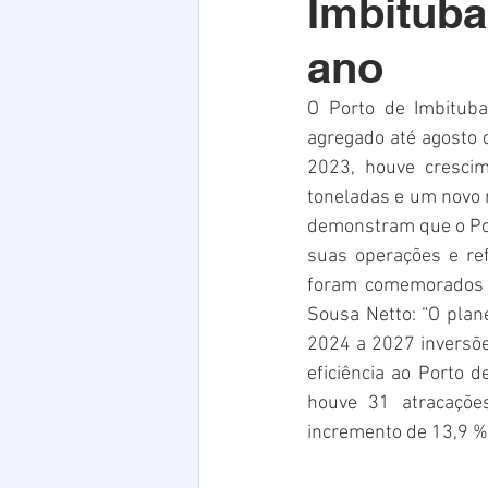
Imbitub
Acim
Verão
Saúde
ano
infraestrutura
Natal
PE
O Porto de Imbituba
agregado até agosto 
2023, houve cresci
toneladas e um novo r
demonstram que o Por
suas operações e re
foram comemorados p
Sousa Netto: “O plan
2024 a 2027 inversõe
eficiência ao Porto 
houve 31 atracações
incremento de 13,9 %