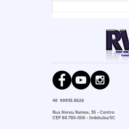
Chuvas elevam nível da
Lagoa de Ibiraquera e
Prefeitura abre barra para
evitar alagamentos
48 99935.8626
Rua Nereu Ramos, 35 - Centro
CEP 88.780-000 - Imbituba/SC