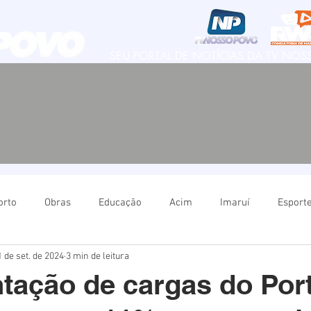
SEU PORTAL DE NOTÍCIAS DA TV NO
orto
Obras
Educação
Acim
Imaruí
Esport
1 de set. de 2024
3 min de leitura
Natureza
Imbituba
Política
Educação
Ima
ação de cargas do Por