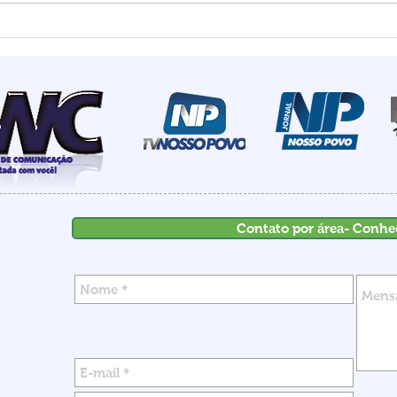
Estado mais seguro do
Summ
país: Santa Catarina
most
registra menor número de
de I
homicídios para o mês de
rece
maio em 18 anos
inve
Contato por área- Conhe