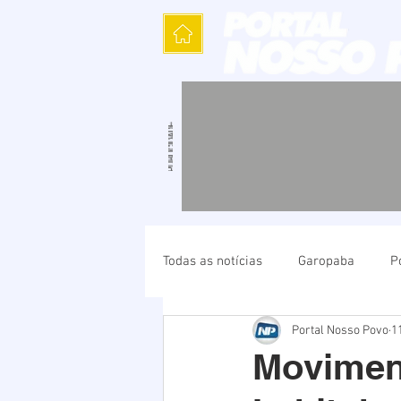
Todas as notícias
Garopaba
P
Portal Nosso Povo
1
Política
Cultura
Polícia
Moviment