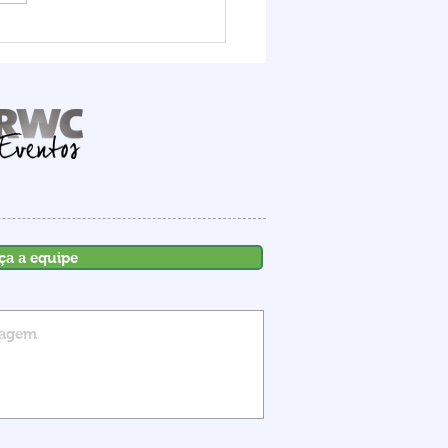
it Logístico FIESC
ra o potencial do Porto
mbituba, que deve
ber R$ 1,6 bilhão em
stimentos até 2030
ça a equipe