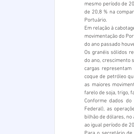
mesmo período de 20
de 20,8 % na compara
Portuário.
Em relação à cabotag
movimentação do Port
do ano passado houve
Os granéis sólidos r
do ano, crescimento 
cargas representam 
coque de petróleo qu
as maiores movimenta
farelo de soja, trigo, 
Conforme dados do M
Federal), as operaç
bilhão de dólares, no
ao igual período de 2
Para o secretário de