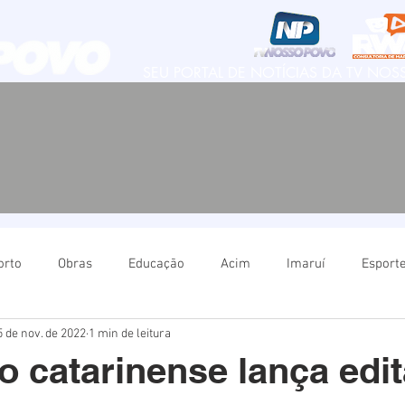
SEU PORTAL DE NOTÍCIAS DA TV NO
orto
Obras
Educação
Acim
Imaruí
Esport
5 de nov. de 2022
1 min de leitura
Natureza
Imbituba
Política
Educação
Ima
o catarinense lança edit