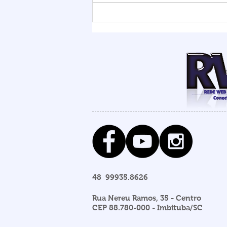
Chuvas elevam nível da
Lagoa de Ibiraquera e
Prefeitura abre barra para
evitar alagamentos
48 99935.8626
Rua Nereu Ramos, 35 - Centro
CEP 88.780-000 - Imbituba/SC