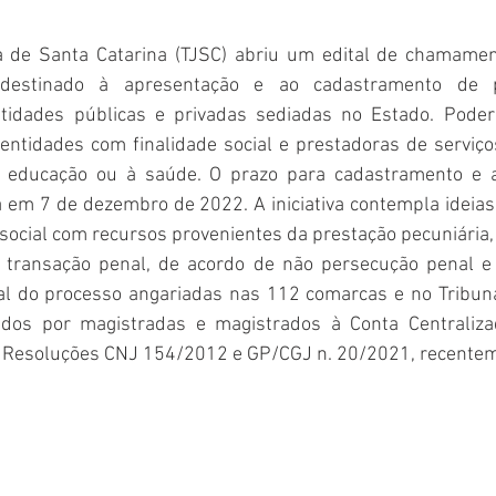
Polícia
Destaque
Laguna
Linha
Destaques 1
ça de Santa Catarina (TJSC) abriu um edital de chamame
destinado à apresentação ​e ao cadastramento de pr
RDIDOS
tidades públicas e privadas sediadas no Estado. Poderã
entidades com finalidade social e prestadoras de serviços
à educação ou à saúde. O prazo para cadastramento e a
a em 7 de dezembro de 2022. A iniciativa contempla ideias
social com recursos provenientes da prestação pecuniária
e transação penal, de acordo de não persecução penal e 
l do processo angariadas nas 112 comarcas e no Tribunal
ridos por magistradas e magistrados à Conta Centraliza
 Resoluções CNJ 154/2012 e GP/CGJ n. 20/2021, recentem