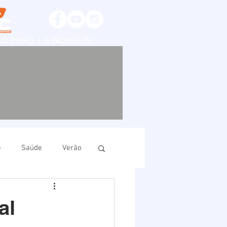
SSO POVO | A NOSSA TV
e
Saúde
Verão
ruí
Imbituba
al