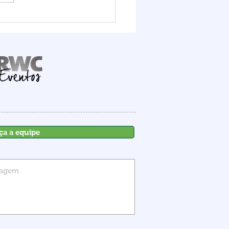
it Logístico FIESC
ra o potencial do Porto
mbituba, que deve
ber R$ 1,6 bilhão em
stimentos até 2030
ça a equipe