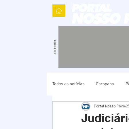
Todas as notícias
Garopaba
P
Portal Nosso Povo
2
Política
Cultura
Polícia
Judiciári