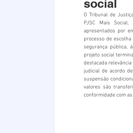
social
Acim
Verão
Saúde
O Tribunal de Justi
PJSC Mais Social, 
infraestrutura
Natal
PE
apresentados por en
processo de escolha 
segurança pública, 
projeto social termin
destacada relevância 
judicial de acordo d
suspensão condiciona
valores são transfe
conformidade com as