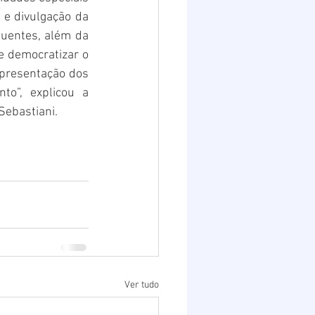
e proteção a animais. “Neste segundo semestre, as novidades são a confecção e divulgação da 
uentes, além da 
 democratizar o 
presentação dos 
o”, explicou a 
Sebastiani.
Ver tudo