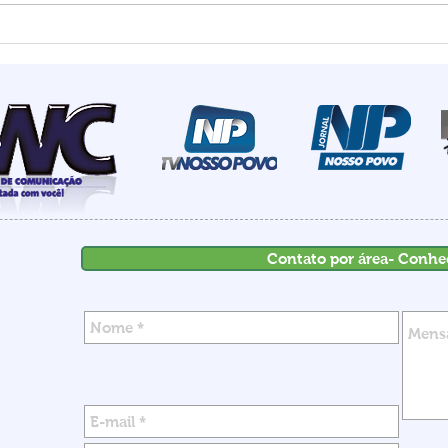
Estado mais seguro do
Summ
país: Santa Catarina
most
registra menor número de
de I
homicídios para o mês de
rece
maio em 18 anos
inve
Contato por área- Conhe