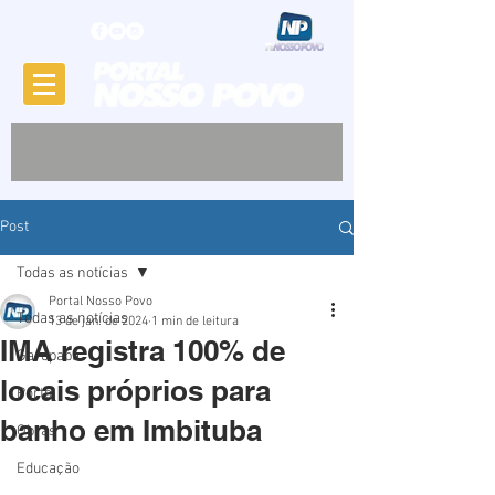
Post
Todas as notícias
Portal Nosso Povo
Todas as notícias
13 de jan. de 2024
1 min de leitura
IMA registra 100% de
Garopaba
locais próprios para
Porto
banho em Imbituba
Obras
Educação