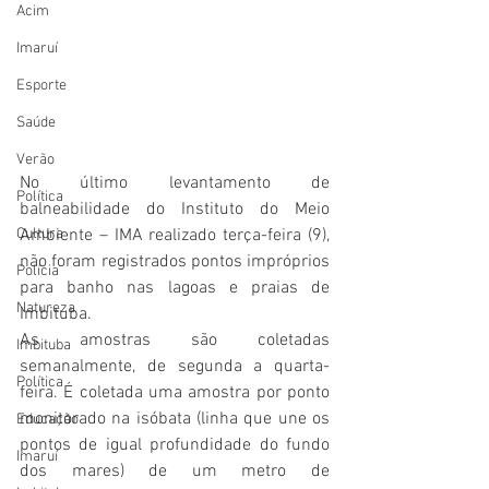
Acim
Imaruí
Esporte
Saúde
Verão
No último levantamento de 
Política
balneabilidade do Instituto do Meio 
Ambiente – IMA realizado terça-feira (9), 
Cultura
não foram registrados pontos impróprios 
Polícia
para banho nas lagoas e praias de 
Natureza
Imbituba. 
As amostras são coletadas 
Imbituba
semanalmente, de segunda a quarta-
Política
feira. É coletada uma amostra por ponto 
monitorado na isóbata (linha que une os 
Educação
pontos de igual profundidade do fundo 
Imaruí
dos mares) de um metro de 