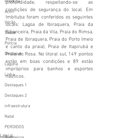
Imbituba
profundidade, respeitando-se as 
condições de segurança do local. Em 
Acim
Imbituba foram conferidos os seguintes 
Verão
locais: Lagoa de Ibiraquera, Praia da 
Ribanceira, Praia da Vila, Praia do Rimsa, 
Saúde
Praia de Ibiraquera, Praia do Porto (meio 
Polícia
e canto da praia), Praia de Itapirubá e 
Praia do Rosa. No litoral sul, 149 pontos 
Destaque
estão em boas condições e 89 estão 
Laguna
impróprios para banhos e esportes 
Linha
náuticos.
Destaques 1
Destaques 2
infraestrutura
Natal
PERDIDOS
Lateral
Bombeiros