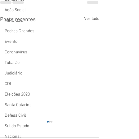
Ação Social
Ver tudo
Posts recentes
MIRO LUZ
Pedras Grandes
Evento
Coronavírus
Tubarão
Judiciário
CDL
Eleições 2020
Santa Catarina
Defesa Civil
Sul do Estado
Nacional