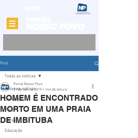
Post
Todas as notícias
Portal Nosso Povo
Todas as notícias
29 de out. de 2019
1 min de leitura
HOMEM É ENCONTRADO
Garopaba
MORTO EM UMA PRAIA
Porto
DE IMBITUBA
Obras
Educação