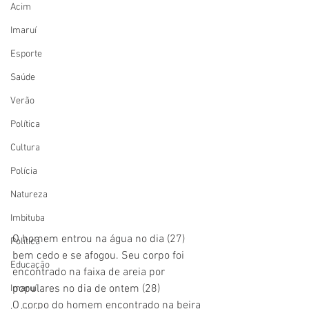
Acim
Imaruí
Esporte
Saúde
Verão
Política
Cultura
Polícia
Natureza
Imbituba
O homem entrou na água no dia (27) 
Política
bem cedo e se afogou. Seu corpo foi 
Educação
encontrado na faixa de areia por 
populares no dia de ontem (28) 
Imaruí
O corpo do homem encontrado na beira 