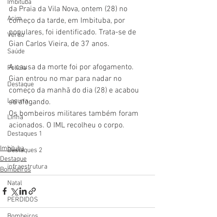
Imbituba
da Praia da Vila Nova, ontem (28) no 
Acim
começo da tarde, em Imbituba, por 
populares, foi identificado. Trata-se de 
Verão
Gian Carlos Vieira, de 37 anos. 
Saúde
A causa da morte foi por afogamento. 
Polícia
Gian entrou no mar para nadar no 
Destaque
começo da manhã do dia (28) e acabou 
Laguna
se afogando.
Os bombeiros militares também foram 
Linha
acionados. O IML recolheu o corpo. 
Destaques 1
Imbituba
Destaques 2
Destaque
infraestrutura
Bombeiros
Natal
PERDIDOS
Bombeiros