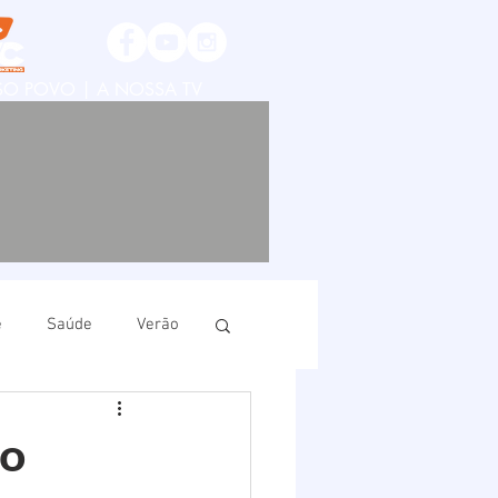
SSO POVO | A NOSSA TV
e
Saúde
Verão
ruí
Imbituba
to