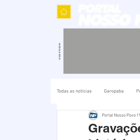
Todas as notícias
Garopaba
P
Portal Nosso Povo
1
Política
Cultura
Polícia
Gravaçõe