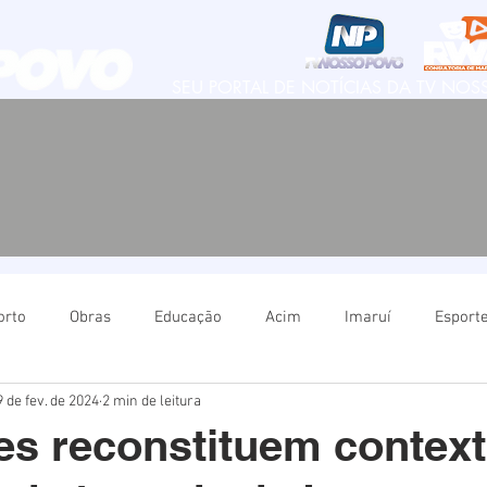
SEU PORTAL DE NOTÍCIAS DA TV NO
orto
Obras
Educação
Acim
Imaruí
Esport
9 de fev. de 2024
2 min de leitura
Natureza
Imbituba
Política
Educação
Ima
s reconstituem contex