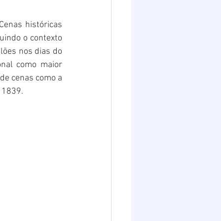
Destaques 2
enas históricas 
uindo o contexto 
lões nos dias do 
nal como maior 
 de cenas como a 
 1839.