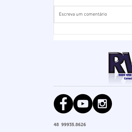
Escreva um comentário
Chuvas elevam nível da
Lagoa de Ibiraquera e
Prefeitura abre barra para
evitar alagamentos
48 99935.8626