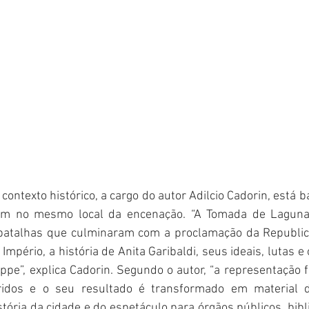
 contexto histórico, a cargo do autor Adilcio Cadorin, está 
am no mesmo local da encenação. “A Tomada de Laguna 
e batalhas que culminaram com a proclamação da Republica
Império, a história de Anita Garibaldi, seus ideais, lutas e
eppe”, explica Cadorin. Segundo o autor, “a representação f
ridos e o seu resultado é transformado em material d
stória da cidade e do espetáculo para órgãos públicos, bibl