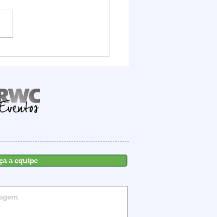
it Logístico FIESC
ra o potencial do Porto
mbituba, que deve
ber R$ 1,6 bilhão em
stimentos até 2030
ça a equipe