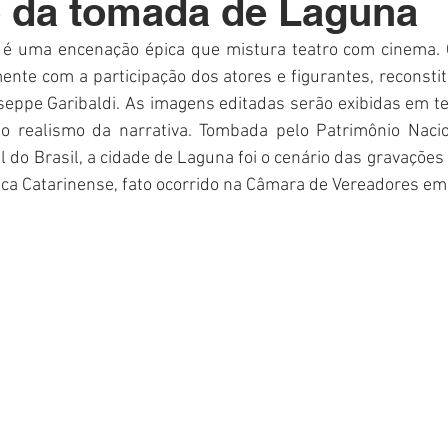
o da tomada de Laguna
Polícia
Destaque
Laguna
Linha
Destaques 1
é uma encenação épica que mistura teatro com cinema. C
nte com a participação dos atores e figurantes, reconstit
RDIDOS
useppe Garibaldi. As imagens editadas serão exibidas em te
o realismo da narrativa. Tombada pelo Patrimônio Nacio
ul do Brasil, a cidade de Laguna foi o cenário das gravações
ca Catarinense, fato ocorrido na Câmara de Vereadores em