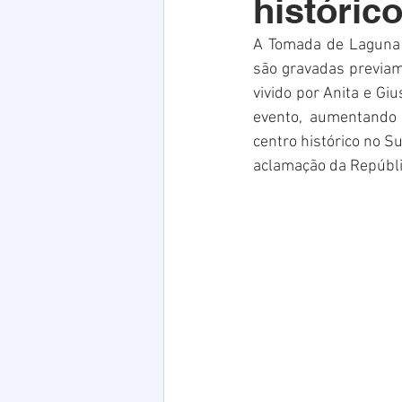
históric
Acim
Verão
Saúde
A Tomada de Laguna 
são gravadas previame
infraestrutura
Natal
PE
vivido por Anita e Gi
evento, aumentando 
centro histórico no S
aclamação da Repúbli