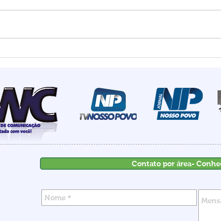
Estado mais seguro do
Summ
país: Santa Catarina
most
registra menor número de
de I
homicídios para o mês de
rece
maio em 18 anos
inve
Contato por área- Conhe