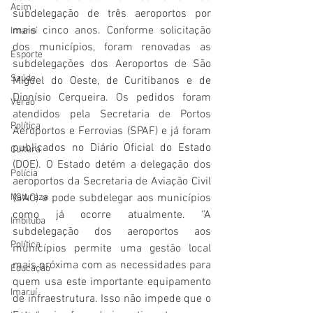
Acim
subdelegação de três aeroportos por 
mais cinco anos. Conforme solicitação 
Imaruí
dos municípios, foram renovadas as 
Esporte
subdelegações dos Aeroportos de São 
Saúde
Miguel do Oeste, de Curitibanos e de 
Dionísio Cerqueira. Os pedidos foram 
Verão
atendidos pela Secretaria de Portos 
Política
Aeroportos e Ferrovias (SPAF) e já foram 
publicados no Diário Oficial do Estado 
Cultura
(DOE). O Estado detém a delegação dos 
Polícia
aeroportos da Secretaria de Aviação Civil 
Natureza
(SAC) e pode subdelegar aos municípios 
como já ocorre atualmente. ‘’A 
Imbituba
subdelegação dos aeroportos aos 
Política
municípios permite uma gestão local 
mais próxima com as necessidades para 
Educação
quem usa este importante equipamento 
Imaruí
de infraestrutura. Isso não impede que o 