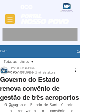
Post
Todas as notícias
Portal Nosso Povo
Todas as notícias
31 de mai. de 2024
2 min de leitura
Governo do Estado
Garopaba
renova convênio de
Porto
gestão de três aeroportos
Obras
O Governo do Estado de Santa Catarina 
Educação
está renovando o convênio de 