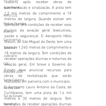
reaberto após receber obras de 
pavimentação e sinalização. A pista tem 
Ação Social
1,3 mil metros de comprimento e 18 
MIRO LUZ
metros de largura. Quando estiver em 
Pedras Grandes
operação terá condições de receber voos 
diurnos da aviação geral (executivos, 
Evento
saúde e segurança). O Aeroporto Hélio 
Coronavírus
Wasun, de São Miguel do Oeste, tem uma 
pista de 1,260 metros de comprimento e 
Tubarão
18 metros de largura. Tem condições de 
Judiciário
receber operações diurnas e noturnas de 
CDL
aviação geral. Em breve o Governo do 
Estado deve anunciar recursos para 
Eleições 2020
obras de revitalização que serão 
Santa Catarina
realizadas em parceria com o município.
O Aeroporto Lauro Antonio da Costa, de 
Defesa Civil
Curitibanos, tem uma pista de 1,4 mil 
Sul do Estado
metros e 30 metros de largura. Tem 
condições de receber operações diurnas 
Nacional