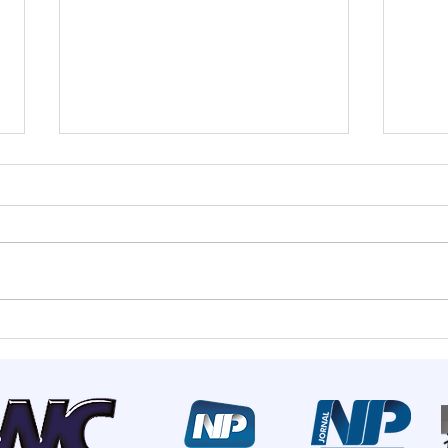
Estado mais seguro do
Summ
país: Santa Catarina
most
registra menor número de
de I
homicídios para o mês de
rece
maio em 18 anos
inve