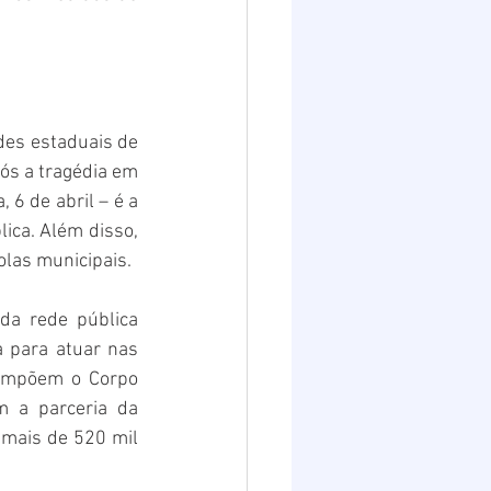
es estaduais de 
ós a tragédia em 
6 de abril – é a 
ica. Além disso, 
las municipais.
a rede pública 
 para atuar nas 
compõem o Corpo 
 a parceria da 
mais de 520 mil 