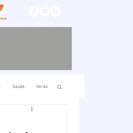
SSO POVO | A NOSSA TV
e
Saúde
Verão
ruí
Imbituba