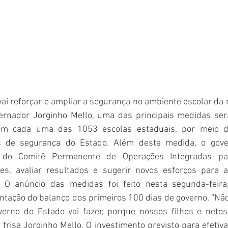
ai reforçar e ampliar a segurança no ambiente escolar da r
ernador Jorginho Mello, uma das principais medidas ser
m cada uma das 1053 escolas estaduais, por meio de
as de segurança do Estado. Além desta medida, o gov
 do Comitê Permanente de Operações Integradas par
es, avaliar resultados e sugerir novos esforços para a
 O anúncio das medidas foi feito nesta segunda-feira,
ntação do balanço dos primeiros 100 dias de governo. “Não
overno do Estado vai fazer, porque nossos filhos e neto
 frisa Jorginho Mello. O investimento previsto para efetiv