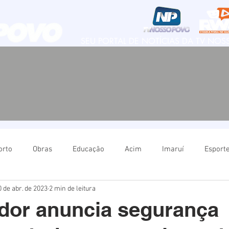
SEU PORTAL DE NOTÍCIAS DA TV NO
orto
Obras
Educação
Acim
Imaruí
Esport
0 de abr. de 2023
2 min de leitura
Natureza
Imbituba
Política
Educação
Ima
dor anuncia segurança