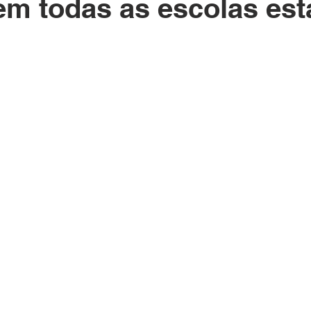
m todas as escolas est
Polícia
Destaque
Laguna
Linha
Destaques 1
RDIDOS