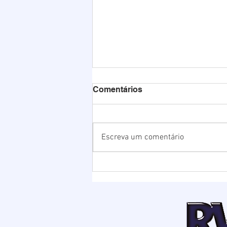
Comentários
Escreva um comentário
Chuvas elevam nível da
Lagoa de Ibiraquera e
Prefeitura abre barra para
evitar alagamentos