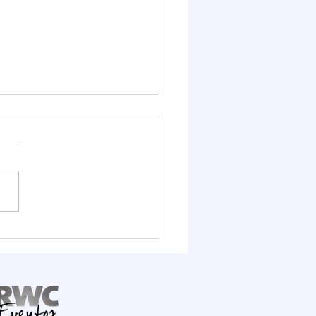
it Logístico FIESC
ra o potencial do Porto
mbituba, que deve
ber R$ 1,6 bilhão em
stimentos até 2030