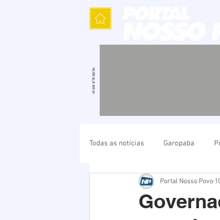
Todas as notícias
Garopaba
P
Portal Nosso Povo
1
Política
Cultura
Polícia
Governa