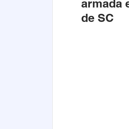
armada e
Acim
Verão
Saúde
de SC
infraestrutura
Natal
PE