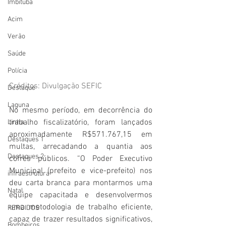
Imbituba
Acim
Verão
Saúde
Polícia
Créditos: Divulgação SEFIC
Destaque
Laguna
No mesmo período, em decorrência do 
trabalho fiscalizatório, foram lançados 
Linha
aproximadamente R$571.767,15 em 
Destaques 1
multas, arrecadando a quantia aos 
Destaques 2
cofres públicos. “O Poder Executivo 
Municipal (prefeito e vice-prefeito) nos 
infraestrutura
deu carta branca para montarmos uma 
Natal
equipe capacitada e desenvolvermos 
uma metodologia de trabalho eficiente, 
PERDIDOS
capaz de trazer resultados significativos, 
Bombeiros