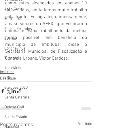
como estes alcançados em apenas 10 
Ação Social
meses. Mas, ainda temos muito trabalho 
pela frente. Eu agradeço, imensamente, 
MIRO LUZ
aos servidores da SEFIC, que vestiram a 
Pedras Grandes
camisa e estão trabalhando da melhor 
forma possível em benefício do 
Evento
município de Imbituba.”, disse o 
Coronavírus
Secretaria Municipal de Fiscalização e 
Controle Urbano, Victor Cardozo.
Tubarão
Judiciário
Imbituba
CDL
Destaque
Eleições 2020
Santa Catarina
Defesa Civil
Sul do Estado
Ver tudo
Posts recentes
Nacional