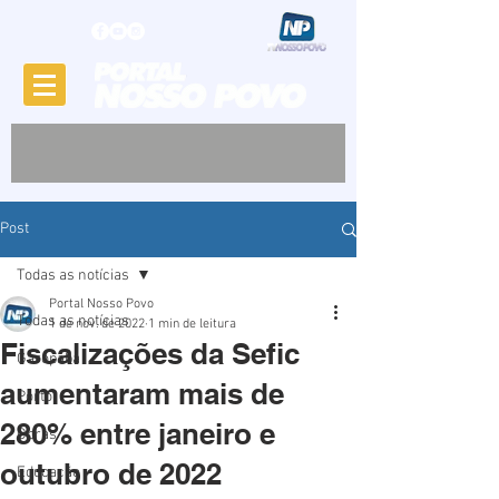
Post
Todas as notícias
Portal Nosso Povo
Todas as notícias
1 de nov. de 2022
1 min de leitura
Fiscalizações da Sefic
Garopaba
aumentaram mais de
Porto
280% entre janeiro e
Obras
outubro de 2022
Educação