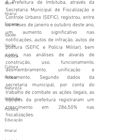
A Prefeitura de Imbituba, através da 
Acim
Secretaria Municipal de Fiscalização e 
Imaruí
Controle Urbano (SEFIC), registrou, entre 
Esporte
os meses de janeiro e outubro deste ano, 
um aumento significativo nas 
Saúde
notificações, autos de infração, autos de 
Verão
postura (SEFIC e Polícia Militar), bem 
como, nas análises de alvarás de 
Política
construção, uso, funcionamento, 
Cultura
desmembramento, unificação e 
loteamento. Segundo dados da 
Polícia
secretaria municipal, por conta do 
Natureza
trabalho de combate as ações ilegais, as 
Imbituba
equipes da prefeitura registraram um 
crescimento em 286,50% nas 
Política
fiscalizações. 
Educação
Imaruí