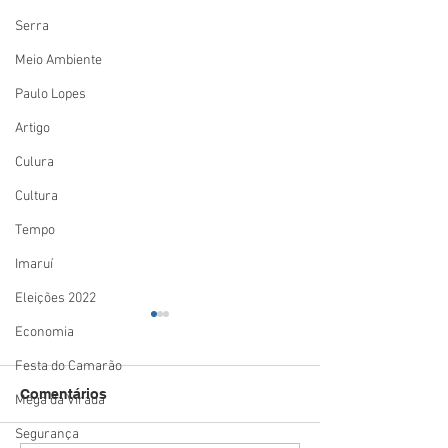
Serra
Meio Ambiente
Paulo Lopes
Artigo
Culura
Cultura
Tempo
Imaruí
Eleições 2022
Economia
Festa do Camarão
Comentários
Mega da Virada
Segurança