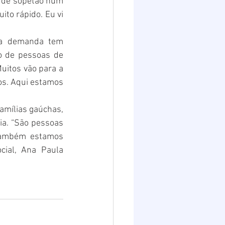
 de sopetão num 
to rápido. Eu vi 
 a demanda tem 
o de pessoas de 
uitos vão para a 
os. Aqui estamos 
amílias gaúchas, 
ia. “São pessoas 
 Também estamos 
ial, Ana Paula 