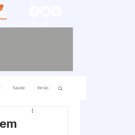
SSO POVO | A NOSSA TV
e
Saúde
Verão
ruí
Imbituba
 em