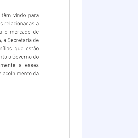
Destaques 2
 têm vindo para 
s relacionadas a 
a o mercado de 
 a Secretaria de 
ílias que estão 
to o Governo do 
amente a esses 
e acolhimento da 