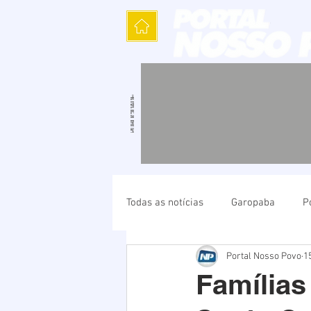
Todas as notícias
Garopaba
P
Portal Nosso Povo
1
Política
Cultura
Polícia
Famílias