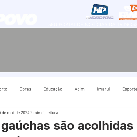
SEU PORTAL DE NOTÍCIAS DA TV NO
orto
Obras
Educação
Acim
Imaruí
Esport
5 de mai. de 2024
2 min de leitura
Natureza
Imbituba
Política
Educação
Ima
 gaúchas são acolhidas