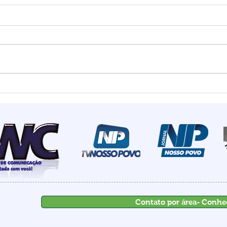
Estado mais seguro do
Summ
país: Santa Catarina
most
registra menor número de
de I
homicídios para o mês de
rece
maio em 18 anos
inve
Contato por área- Conhe