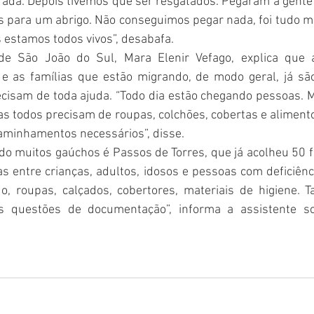
rada. Depois tivemos que ser resgatados. Pegaram a gente
 para um abrigo. Não conseguimos pegar nada, foi tudo mui
 estamos todos vivos”, desabafa.
 de São João do Sul, Mara Elenir Vefago, explica que
e as famílias que estão migrando, de modo geral, já sã
cisam de toda ajuda. “Todo dia estão chegando pessoas. M
as todos precisam de roupas, colchões, cobertas e aliment
aminhamentos necessários”, disse.
o muitos gaúchos é Passos de Torres, que já acolheu 50 f
s entre crianças, adultos, idosos e pessoas com deficiênc
o, roupas, calçados, cobertores, materiais de higiene.
as questões de documentação”, informa a assistente soc