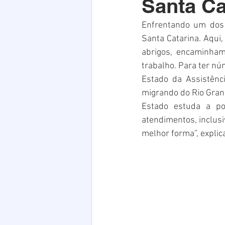
Santa Ca
Acim
Verão
Saúde
Enfrentando um dos 
Santa Catarina. Aqui,
infraestrutura
Natal
PE
abrigos, encaminham
trabalho. Para ter nú
Estado da Assistênc
migrando do Rio Gran
Estado estuda a po
atendimentos, inclusi
melhor forma”, expli