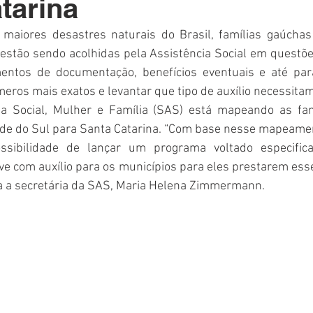
tarina
Polícia
Destaque
Laguna
Linha
Destaques 1
maiores desastres naturais do Brasil, famílias gaúchas
 estão sendo acolhidas pela Assistência Social em questõe
RDIDOS
entos de documentação, benefícios eventuais e até par
meros mais exatos e levantar que tipo de auxílio necessitam,
ia Social, Mulher e Família (SAS) está mapeando as fam
de do Sul para Santa Catarina. “Com base nesse mapeamen
ssibilidade de lançar um programa voltado especific
ve com auxílio para os municípios para eles prestarem ess
ca a secretária da SAS, Maria Helena Zimmermann.