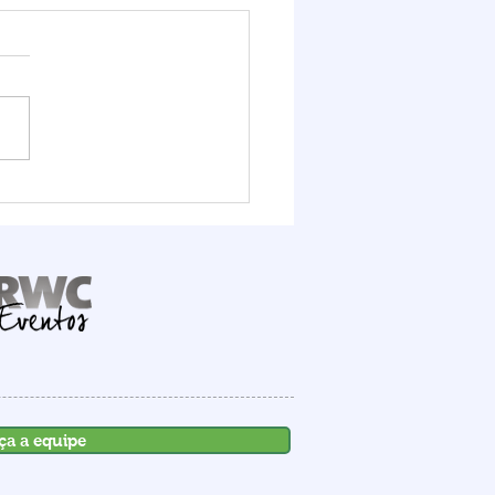
it Logístico FIESC
ra o potencial do Porto
mbituba, que deve
ber R$ 1,6 bilhão em
stimentos até 2030
ça a equipe