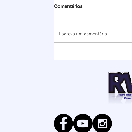
Comentários
Escreva um comentário
Chuvas elevam nível da
Lagoa de Ibiraquera e
Prefeitura abre barra para
evitar alagamentos