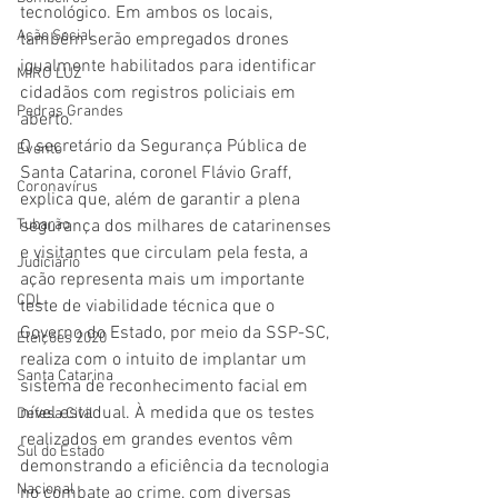
tecnológico. Em ambos os locais, 
Ação Social
também serão empregados drones 
igualmente habilitados para identificar 
MIRO LUZ
cidadãos com registros policiais em 
Pedras Grandes
aberto.
O secretário da Segurança Pública de 
Evento
Santa Catarina, coronel Flávio Graff, 
Coronavírus
explica que, além de garantir a plena 
Tubarão
segurança dos milhares de catarinenses 
e visitantes que circulam pela festa, a 
Judiciário
ação representa mais um importante 
CDL
teste de viabilidade técnica que o 
Governo do Estado, por meio da SSP-SC, 
Eleições 2020
realiza com o intuito de implantar um 
Santa Catarina
sistema de reconhecimento facial em 
nível estadual. À medida que os testes 
Defesa Civil
realizados em grandes eventos vêm 
Sul do Estado
demonstrando a eficiência da tecnologia 
Nacional
no combate ao crime, com diversas 