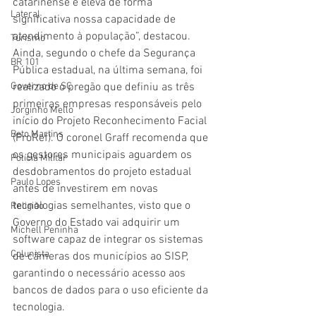
catarinense e eleva de forma 
Lateral
significativa nossa capacidade de 
atendimento à população”, destacou.
Turismo
Ainda, segundo o chefe da Segurança 
BR 101
Pública estadual, na última semana, foi 
Governo de SC
realizado o pregão que definiu as três 
primeiras empresas responsáveis pelo 
Jorginho Mello
início do Projeto Reconhecimento Facial 
Beto Martins
(ProRef). O coronel Graff recomenda que 
os gestores municipais aguardem os 
Polícia Militar
desdobramentos do projeto estadual 
Paulo Lopes
antes de investirem em novas 
tecnologias semelhantes, visto que o 
Religião
Governo do Estado vai adquirir um 
Michell Peninha
software capaz de integrar os sistemas 
Colunista
de câmeras dos municípios ao SISP, 
garantindo o necessário acesso aos 
bancos de dados para o uso eficiente da 
tecnologia.