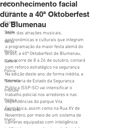
reconhecimento facial
Acim
durante a 40ª Oktoberfest
Imaruí
de Blumenau
Esporte
Saúde
Além das atrações musicais, 
gastronômicas e culturais que integram 
Verão
a programação da maior festa alemã do 
Política
Brasil, a 40ª Oktoberfest de Blumenau, 
que ocorre de 8 a 26 de outubro, contará 
Cultura
com reforço estratégico na segurança. 
Polícia
Na edição deste ano, de forma inédita, a 
Natureza
Secretaria de Estado da Segurança 
Pública (SSP-SC) vai intensificar o 
Imbituba
trabalho policial nos arredores e nas 
Política
dependências do parque Vila 
Germânica, assim como na Rua XV de 
Educação
Novembro, por meio de um sistema de 
Imaruí
câmeras equipadas com inteligência 