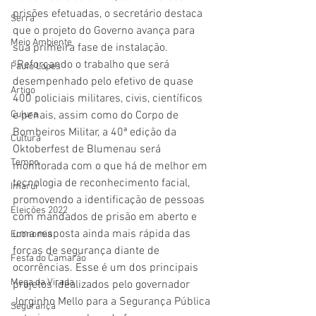
prisões efetuadas, o secretário destaca 
Serra
que o projeto do Governo avança para 
Meio Ambiente
sua primeira fase de instalação.
“Reforçando o trabalho que será 
Paulo Lopes
desempenhado pelo efetivo de quase 
Artigo
400 policiais militares, civis, científicos 
Culura
e penais, assim como do Corpo de 
Bombeiros Militar, a 40ª edição da 
Cultura
Oktoberfest de Blumenau será 
Tempo
monitorada com o que há de melhor em 
tecnologia de reconhecimento facial, 
Imaruí
promovendo a identificação de pessoas 
Eleições 2022
com mandados de prisão em aberto e 
uma resposta ainda mais rápida das 
Economia
forças de segurança diante de 
Festa do Camarão
ocorrências. Esse é um dos principais 
Mega da Virada
projetos idealizados pelo governador 
Jorginho Mello para a Segurança Pública 
Segurança