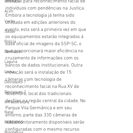
artificial para reconhecimento facial de 
Imbituba
indivíduos com pendências na Justiça.
Acim
Embora a tecnologia já tenha sido 
Verão
utilizada em edições anteriores do 
evento, esta será a primeira vez em que 
Saúde
os equipamentos estarão integrados à 
Polícia
base oficial de imagens da SSP-SC, o 
que proporcionará maior eficiência no 
Destaque
cruzamento de informações com os 
Laguna
bancos de dados institucionais. Outra 
Linha
inovação será a instalação de 15 
câmeras com tecnologia de 
Destaques 1
reconhecimento facial na Rua XV de 
Destaques 2
Novembro, local dos tradicionais 
desfiles na região central da cidade. No 
infraestrutura
Parque Vila Germânica e em seu 
Natal
entorno, parte das 330 câmeras de 
videomonitoramento disponíveis serão 
PERDIDOS
configuradas com o mesmo recurso 
Bombeiros