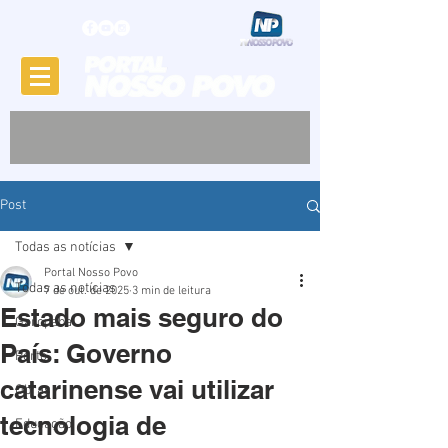
Post
Todas as notícias
Portal Nosso Povo
Todas as notícias
7 de out. de 2025
3 min de leitura
Estado mais seguro do
Garopaba
País: Governo
Porto
catarinense vai utilizar
Obras
tecnologia de
Educação