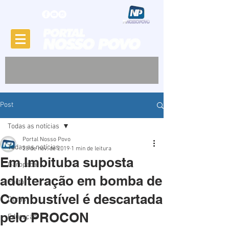
Post
Todas as notícias
Portal Nosso Povo
Todas as notícias
28 de nov. de 2019
1 min de leitura
Em Imbituba suposta
Garopaba
adulteração em bomba de
Porto
Combustível é descartada
Obras
pelo PROCON
Educação