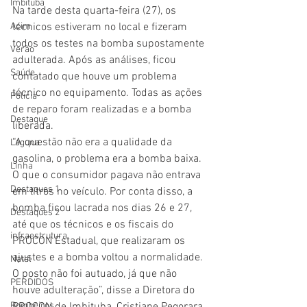
Imbituba
Na tarde desta quarta-feira (27), os 
Acim
técnicos estiveram no local e fizeram 
todos os testes na bomba supostamente 
Verão
adulterada. Após as análises, ficou 
Saúde
contatado que houve um problema 
técnico no equipamento. Todas as ações 
Polícia
de reparo foram realizadas e a bomba 
Destaque
liberada.
“A questão não era a qualidade da 
Laguna
gasolina, o problema era a bomba baixa. 
Linha
O que o consumidor pagava não entrava 
Destaques 1
em litros no veículo. Por conta disso, a 
bomba ficou lacrada nos dias 26 e 27, 
Destaques 2
até que os técnicos e os fiscais do 
infraestrutura
PROCON Estadual, que realizaram os 
ajustes e a bomba voltou a normalidade. 
Natal
O posto não foi autuado, já que não 
PERDIDOS
houve adulteração”, disse a Diretora do 
Bombeiros