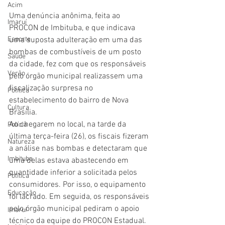
Acim
Uma denúncia anônima, feita ao 
Imaruí
PROCON de Imbituba, e que indicava 
Esporte
uma suposta adulteração em uma das 
bombas de combustíveis de um posto 
Saúde
da cidade, fez com que os responsáveis 
Verão
pelo órgão municipal realizassem uma 
fiscalização surpresa no 
Política
estabelecimento do bairro de Nova 
Cultura
Brasília.
Ao chegarem no local, na tarde da 
Polícia
última terça-feira (26), os fiscais fizeram 
Natureza
a análise nas bombas e detectaram que 
Imbituba
uma delas estava abastecendo em 
quantidade inferior a solicitada pelos 
Política
consumidores. Por isso, o equipamento 
Educação
foi lacrado. Em seguida, os responsáveis 
pelo órgão municipal pediram o apoio 
Imaruí
técnico da equipe do PROCON Estadual.