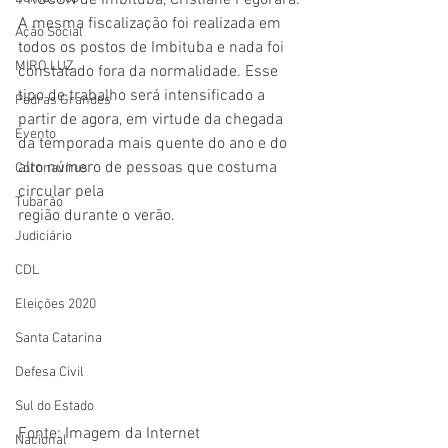
PROCON de Imbituba, Cristiane Pegorara.
A mesma fiscalização foi realizada em 
Ação Social
todos os postos de Imbituba e nada foi 
MIRO LUZ
constatado fora da normalidade. Esse 
tipo de trabalho será intensificado a 
Pedras Grandes
partir de agora, em virtude da chegada 
Evento
da temporada mais quente do ano e do 
alto número de pessoas que costuma 
Coronavírus
circular pela 
Tubarão
região durante o verão.
Judiciário
CDL
Eleições 2020
Santa Catarina
Defesa Civil
Sul do Estado
Fonte: Imagem da Internet
Nacional