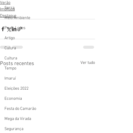
Verão
Serra
Imbituba
Destaque
Meio Ambiente
Paulo Lopes
Artigo
Culura
Cultura
Ver tudo
Posts recentes
Tempo
Imaruí
Eleições 2022
Economia
Festa do Camarão
Mega da Virada
Segurança