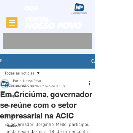
Post
Todas as notícias
Portal Nosso Povo
Todas as notícias
18 de mar. de 2024
2 min de leitura
Em Criciúma, governador
Garopaba
se reúne com o setor
Porto
empresarial na ACIC
Obras
O governador Jorginho Mello participou 
Educação
nesta segunda-feira, 18, de um encontro 