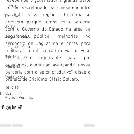
recebemos o governador e grande parte 
Lateral
do seu secretariado para esse encontro 
na ACIC. Nossa região d Criciúma só 
Turismo
crescem porque temos essa parceria 
BR 101
com o Governo do Estado na área da 
segurança pública, melhorias no 
Governo de SC
aeroporto de Jaguaruna e obras para 
Jorginho Mello
melhorar a infraestrutura viária. Esse 
Beto Martins
encontro é importante para que 
possamos continuar avançando nessa 
Polícia Militar
parceria com o setor produtivo”, disse o 
Paulo Lopes
prefeito de Criciúma, Clésio Salvaro.
Religião
Destaques 2
Michell Peninha
Colunista