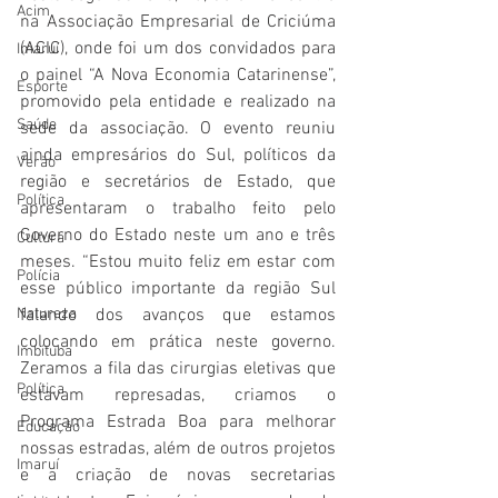
Acim
na Associação Empresarial de Criciúma 
(ACIC), onde foi um dos convidados para 
Imaruí
o painel “A Nova Economia Catarinense”, 
Esporte
promovido pela entidade e realizado na 
Saúde
sede da associação. O evento reuniu 
ainda empresários do Sul, políticos da 
Verão
região e secretários de Estado, que 
Política
apresentaram o trabalho feito pelo 
Governo do Estado neste um ano e três 
Cultura
meses. “Estou muito feliz em estar com 
Polícia
esse público importante da região Sul 
Natureza
falando dos avanços que estamos 
colocando em prática neste governo. 
Imbituba
Zeramos a fila das cirurgias eletivas que 
Política
estavam represadas, criamos o 
Programa Estrada Boa para melhorar 
Educação
nossas estradas, além de outros projetos 
Imaruí
e a criação de novas secretarias 