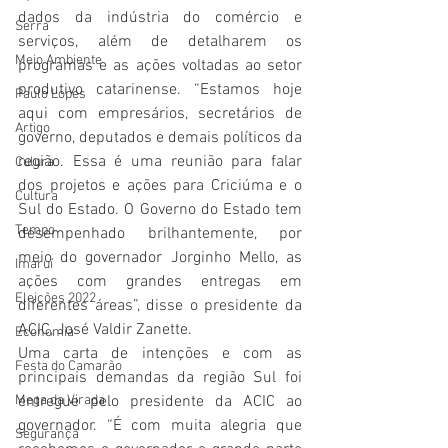
dados da indústria do comércio e 
Serra
serviços, além de detalharem os 
Meio Ambiente
programas e as ações voltadas ao setor 
produtivo catarinense. “Estamos hoje 
Paulo Lopes
aqui com empresários, secretários de 
Artigo
governo, deputados e demais políticos da 
região. Essa é uma reunião para falar 
Culura
dos projetos e ações para Criciúma e o 
Cultura
Sul do Estado. O Governo do Estado tem 
Tempo
desempenhado brilhantemente, por 
meio do governador Jorginho Mello, as 
Imaruí
ações com grandes entregas em 
Eleições 2022
diferentes áreas”, disse o presidente da 
ACIC, José Valdir Zanette. 
Economia
Uma carta de intenções e com as 
Festa do Camarão
principais demandas da região Sul foi 
Mega da Virada
entregue pelo presidente da ACIC ao 
governador. “É com muita alegria que 
Segurança