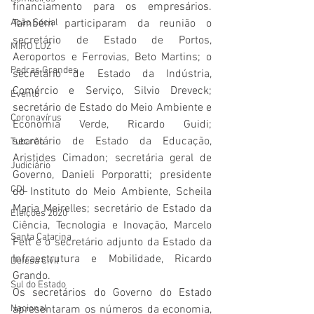
financiamento para os empresários. 
Ação Social
Também participaram da reunião o 
secretário de Estado de Portos, 
MIRO LUZ
Aeroportos e Ferrovias, Beto Martins; o 
Pedras Grandes
secretário de Estado da Indústria, 
Comércio e Serviço, Silvio Dreveck; 
Evento
secretário de Estado do Meio Ambiente e 
Coronavírus
Economia Verde, Ricardo Guidi; 
secretário de Estado da Educação, 
Tubarão
Aristides Cimadon; secretária geral de 
Judiciário
Governo, Danieli Porporatti; presidente 
CDL
do Instituto do Meio Ambiente, Scheila 
Maria Meirelles; secretário de Estado da 
Eleições 2020
Ciência, Tecnologia e Inovação, Marcelo 
Santa Catarina
Fett e o secretário adjunto da Estado da 
Infraestrutura e Mobilidade, Ricardo 
Defesa Civil
Grando.
Sul do Estado
Os secretários do Governo do Estado 
Nacional
apresentaram os números da economia, 