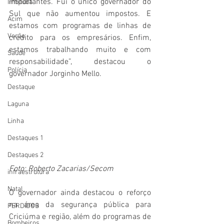
importantes. Fui o único governador do 
Imbituba
Sul que não aumentou impostos. E 
Acim
estamos com programas de linhas de 
Verão
crédito para os empresários. Enfim, 
estamos trabalhando muito e com 
Saúde
responsabilidade”, destacou o 
Polícia
governador Jorginho Mello.
Destaque
Laguna
Linha
Destaques 1
Destaques 2
Foto: Roberto Zacarias/Secom
infraestrutura
Natal
O governador ainda destacou o reforço 
na área da segurança pública para 
PERDIDOS
Criciúma e região, além do programas de 
Bombeiros