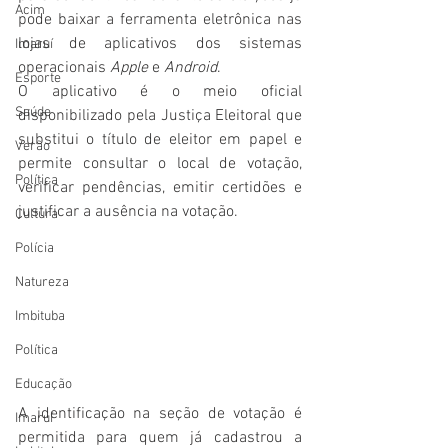
Acim
pode baixar a ferramenta eletrônica nas 
lojas de aplicativos dos sistemas 
Imaruí
operacionais 
Apple
 e 
Android
.
Esporte
O aplicativo é o meio oficial 
Saúde
disponibilizado pela Justiça Eleitoral que 
substitui o título de eleitor em papel e 
Verão
permite consultar o local de votação, 
Política
verificar pendências, emitir certidões e 
justificar a ausência na votação.
Cultura
Polícia
Natureza
Imbituba
Política
Educação
A identificação na seção de votação é 
Imaruí
permitida para quem já cadastrou a 