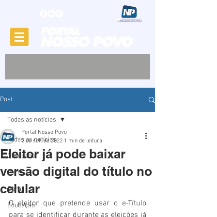
Post
Todas as notícias
Portal Nosso Povo
Todas as notícias
2 de set. de 2022
1 min de leitura
Eleitor já pode baixar
Garopaba
versão digital do título no
Porto
celular
Obras
O eleitor que pretende usar o e-Título 
Educação
para se identificar durante as eleições já 