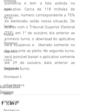
Imbituba
biometria e tem a foto exibida no 
aplicativo. Cerca de 118 milhões de 
Acim
pessoas, número correspondente a 75% 
Verão
do eleitorado, estão nessa situação. De 
Saúde
acordo com o Tribunal Superior Eleitoral 
(TSE), em 1° de outubro, dia anterior ao 
Polícia
primeiro turno, o 
download
 do aplicativo 
Destaque
será suspenso e  liberado somente no 
dia seguinte ao pleito. No segundo turno, 
Laguna
será possível baixar o aplicativo somente 
Linha
até 29 de outubro, data anterior ao 
segundo turno.
Destaques 1
Destaques 2
infraestrutura
Eleições 2022
Destaque
Natal
PERDIDOS
Bombeiros