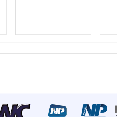
Estado mais seguro do
Summ
país: Santa Catarina
most
registra menor número de
de I
homicídios para o mês de
rece
maio em 18 anos
inve