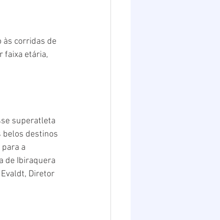
às corridas de 
faixa etária, 
 belos destinos 
 para a 
a de Ibiraquera 
Evaldt, Diretor 