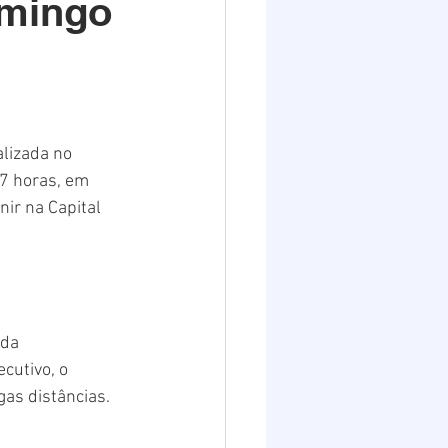
omingo
Destaques 2
alizada no 
7 horas, em 
ir na Capital 
da 
cutivo, o 
as distâncias. 