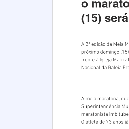
o marato
Acim
Verão
Saúde
(15) ser
infraestrutura
Natal
PE
A 2ª edição da Meia Ma
próximo domingo (15)
frente à Igreja Matri
Nacional da Baleia Fr
A meia maratona, que 
Superintendência Muni
maratonista imbituben
O atleta de 73 anos já