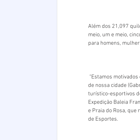
Além dos 21,097 quil
meio, um e meio, cinco
para homens, mulhere
 “Estamos motivados com mais esse grande evento. Além de homenagearmos esse superatleta 
de nossa cidade (Gab
turístico-esportivos 
Expedição Baleia Fran
e Praia do Rosa, que 
de Esportes.