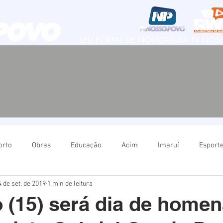
SEU PORTAL DE NOTÍCIAS DA TV NO
orto
Obras
Educação
Acim
Imaruí
Esport
4 de set. de 2019
1 min de leitura
Natureza
Imbituba
Política
Educação
Ima
(15) será dia de home