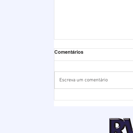
Comentários
Escreva um comentário
Chuvas elevam nível da
Lagoa de Ibiraquera e
Prefeitura abre barra para
evitar alagamentos