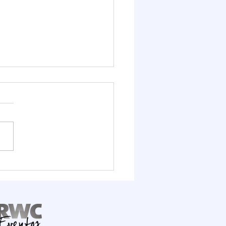
it Logístico FIESC
ra o potencial do Porto
mbituba, que deve
ber R$ 1,6 bilhão em
stimentos até 2030