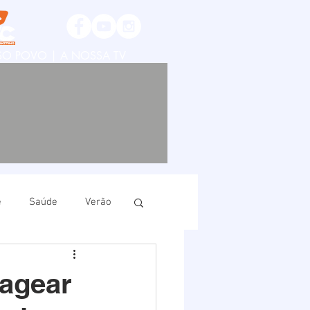
SSO POVO | A NOSSA TV
e
Saúde
Verão
ruí
Imbituba
nagear