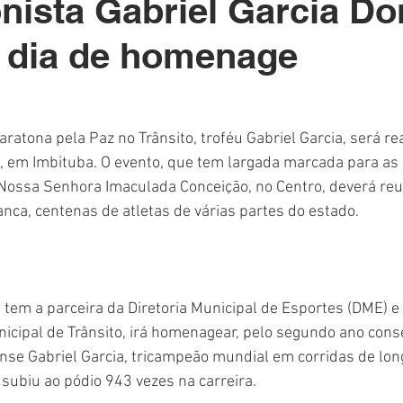
nista Gabriel Garcia D
Polícia
Destaque
Laguna
Linha
Destaques 1
á dia de homenage
RDIDOS
ratona pela Paz no Trânsito, troféu Gabriel Garcia, será re
, em Imbituba. O evento, que tem largada marcada para as 
z Nossa Senhora Imaculada Conceição, no Centro, deverá reun
anca, centenas de atletas de várias partes do estado.
tem a parceira da Diretoria Municipal de Esportes (DME) e 
cipal de Trânsito, irá homenagear, pelo segundo ano conse
se Gabriel Garcia, tricampeão mundial em corridas de long
 subiu ao pódio 943 vezes na carreira.