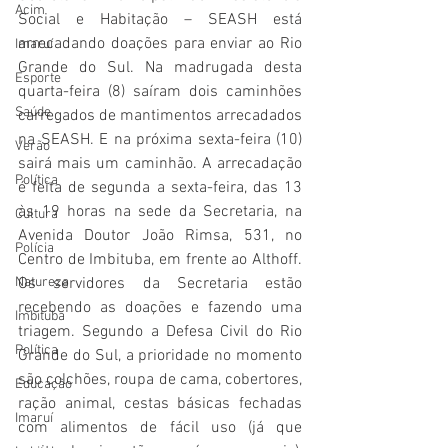
Acim
Social e Habitação – SEASH está 
arrecadando doações para enviar ao Rio 
Imaruí
Grande do Sul. Na madrugada desta 
Esporte
quarta-feira (8) saíram dois caminhões 
Saúde
carregados de mantimentos arrecadados 
na SEASH. E na próxima sexta-feira (10) 
Verão
sairá mais um caminhão. A arrecadação 
Política
é feita de segunda a sexta-feira, das 13 
às 19 horas na sede da Secretaria, na 
Cultura
Avenida Doutor João Rimsa, 531, no 
Polícia
Centro de Imbituba, em frente ao Althoff. 
Natureza
Os servidores da Secretaria estão 
recebendo as doações e fazendo uma 
Imbituba
triagem. Segundo a Defesa Civil do Rio 
Política
Grande do Sul, a prioridade no momento 
são colchões, roupa de cama, cobertores, 
Educação
ração animal, cestas básicas fechadas 
Imaruí
com alimentos de fácil uso (já que 