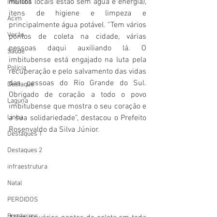
muitos locais estão sem água e energia), 
Imbituba
itens de higiene e limpeza e 
Acim
principalmente água potável. “Tem vários 
Verão
pontos de coleta na cidade, várias 
pessoas daqui auxiliando lá. O 
Saúde
imbitubense está engajado na luta pela 
Polícia
recuperação e pelo salvamento das vidas 
das pessoas do Rio Grande do Sul. 
Destaque
Obrigado de coração a todo o povo 
Laguna
imbitubense que mostra o seu coração e 
Linha
a sua solidariedade”, destacou o Prefeito 
Rosenvaldo da Silva Júnior.
Destaques 1
Destaques 2
infraestrutura
Natal
PERDIDOS
Bombeiros