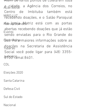
Além de vários pontos de coleta em toda 
a cidade, a Agência dos Correios, no 
Ação Social
Centro de Imbituba também está 
MIRO LUZ
recebendo doações, e o Salão Paroquial 
da Igreja Matriz está com as portas 
Pedras Grandes
abertas recebendo doações que já estão 
Evento
sendo enviadas para o Rio Grande do 
Sul. Para maiores informações sobre as 
Coronavírus
doações na Secretaria de Assistência 
Tubarão
Social você pode ligar para (48) 3355-
Judiciário
8100 ramal 8401.
CDL
Eleições 2020
Santa Catarina
Defesa Civil
Sul do Estado
Nacional