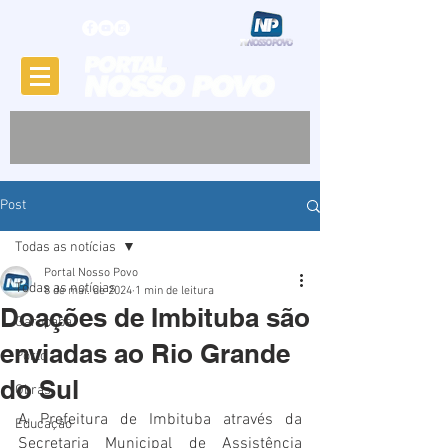
Post
Todas as notícias
Portal Nosso Povo
Todas as notícias
8 de mai. de 2024
1 min de leitura
Doações de Imbituba são
Garopaba
enviadas ao Rio Grande
Porto
do Sul
Obras
A Prefeitura de Imbituba através da 
Educação
Secretaria Municipal de Assistência 