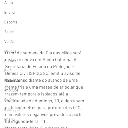
Acim
Imaruí
Esporte
Saúde
Verão
Política
O fim de semana do Dia das Mães será 
de frio e chuva em Santa Catarina. A 
Cultura
Secretaria de Estado da Proteção e 
Polícia
Defesa Civil (SPDC/SC) emitiu aviso de 
frio intenso diante do avanço de uma 
Natureza
frente fria e uma massa de ar polar que 
Imbituba
trazem temporais isolados até a 
Política
madrugada de domingo, 10, e derrubam 
os termômetros para próximo dos 0°C, 
Educação
com valores negativos previstos a partir 
Imaruí
de segunda-feira, 11.