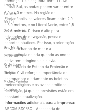
domingo, 10, e segunda-feira, 11. No 
Lateral
Litoral Sul, as ondas podem variar entre 
3,0 e 4,0 metros. Na região de 
Turismo
Florianópolis, os valores ficam entre 2,0 
BR 101
e 3,0 metros, e no Litoral Norte, entre 1,5 
Governo de SC
e 2,5 metros. O risco é alto para 
atividades de navegação, pesca e 
Jorginho Mello
esportes náuticos. Por isso, a orientação 
Beto Martins
é evitar o banho de mar e a 
permanência na orla quando as ondas 
Polícia Militar
estiverem atingindo a ciclovia.
Paulo Lopes
A Secretaria de Estado da Proteção e 
Defesa Civil reforça a importância de 
Religião
acompanhar diariamente os boletins 
Michell Peninha
meteorológicos e os avisos emitidos 
Colunista
pelo órgão, já que as previsões estão em 
constante atualização.
Informações adicionais para a imprensa:
ASCOM SDC/SC – Assessoria de 