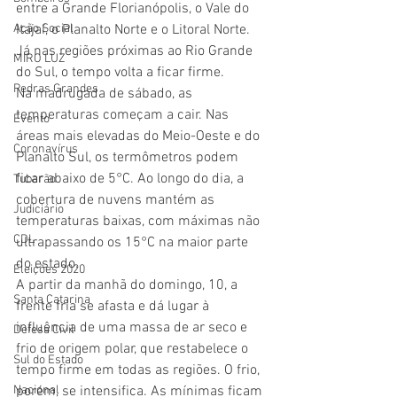
entre a Grande Florianópolis, o Vale do 
Ação Social
Itajaí, o Planalto Norte e o Litoral Norte. 
Já nas regiões próximas ao Rio Grande 
MIRO LUZ
do Sul, o tempo volta a ficar firme.
Pedras Grandes
Na madrugada de sábado, as 
temperaturas começam a cair. Nas 
Evento
áreas mais elevadas do Meio-Oeste e do 
Coronavírus
Planalto Sul, os termômetros podem 
ficar abaixo de 5°C. Ao longo do dia, a 
Tubarão
cobertura de nuvens mantém as 
Judiciário
temperaturas baixas, com máximas não 
CDL
ultrapassando os 15°C na maior parte 
do estado.
Eleições 2020
A partir da manhã do domingo, 10, a 
Santa Catarina
frente fria se afasta e dá lugar à 
influência de uma massa de ar seco e 
Defesa Civil
frio de origem polar, que restabelece o 
Sul do Estado
tempo firme em todas as regiões. O frio, 
Nacional
porém, se intensifica. As mínimas ficam 