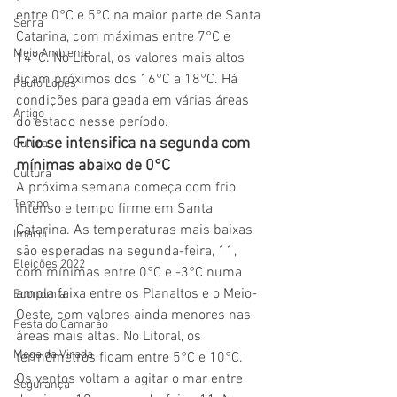
entre 0°C e 5°C na maior parte de Santa 
Serra
Catarina, com máximas entre 7°C e 
Meio Ambiente
14°C. No Litoral, os valores mais altos 
ficam próximos dos 16°C a 18°C. Há 
Paulo Lopes
condições para geada em várias áreas 
Artigo
do estado nesse período.
Frio se intensifica na segunda com 
Culura
mínimas abaixo de 0°C
Cultura
A próxima semana começa com frio 
Tempo
intenso e tempo firme em Santa 
Catarina. As temperaturas mais baixas 
Imaruí
são esperadas na segunda-feira, 11, 
Eleições 2022
com mínimas entre 0°C e -3°C numa 
ampla faixa entre os Planaltos e o Meio-
Economia
Oeste, com valores ainda menores nas 
Festa do Camarão
áreas mais altas. No Litoral, os 
Mega da Virada
termômetros ficam entre 5°C e 10°C.
Os ventos voltam a agitar o mar entre 
Segurança