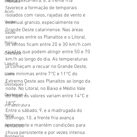
Nesta sexta-feira, 8, a frente fria 
Imbituba
favorece a formação de temporais 
Acim
isolados com raios, rajadas de vento e 
Verão
eventual granizo, especialmente no 
Grande Oeste catarinense. Nas áreas 
Saúde
serranas entre os Planaltos e o Litoral, 
Polícia
os ventos ficam entre 20 e 30 km/h com 
rajadas que podem atingir entre 50 e 70 
Destaque
km/h ao longo do dia. As temperaturas 
Laguna
já começam a recuar no Grande Oeste, 
com mínimas entre 7°C e 11°C do 
Linha
Extremo Oeste aos Planaltos ao longo da 
Destaques 1
noite. No Litoral, no Baixo e Médio Vale 
Destaques 2
do Itajaí, os valores variam entre 14°C e 
18°C.
infraestrutura
Entre o sábado, 9, e a madrugada do 
Natal
domingo, 10, a frente fria avança 
lentamente e mantém condições para 
PERDIDOS
chuva persistente e por vezes intensa 
Bombeiros