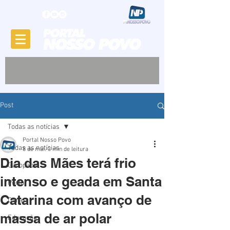
Post
Todas as notícias
Portal Nosso Povo
Todas as notícias
8 de mai.
3 min de leitura
Dia das Mães terá frio
Garopaba
intenso e geada em Santa
Porto
Catarina com avanço de
Obras
massa de ar polar
Educação