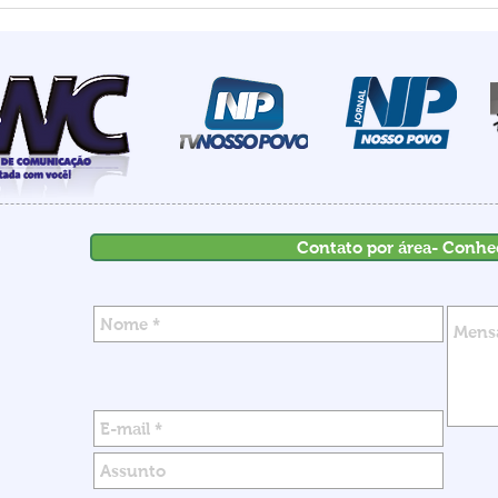
país: Santa Catarina
most
registra menor número de
de I
homicídios para o mês de
rece
maio em 18 anos
inve
Contato por área- Conhe