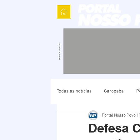
Todas as notícias
Garopaba
P
Portal Nosso Povo
1
Política
Cultura
Polícia
Defesa C