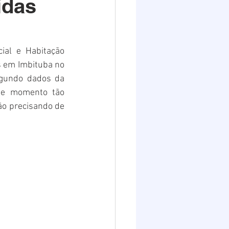
idas
Destaques 2
ial e Habitação 
 em Imbituba no 
egundo dados da 
te momento tão 
o precisando de 