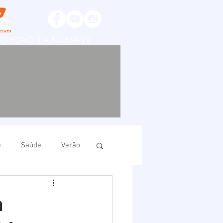
SSO POVO | A NOSSA TV
e
Saúde
Verão
ruí
Imbituba
m