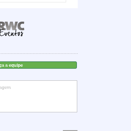
ra o potencial do Porto
mbituba, que deve
ber R$ 1,6 bilhão em
stimentos até 2030
ça a equipe