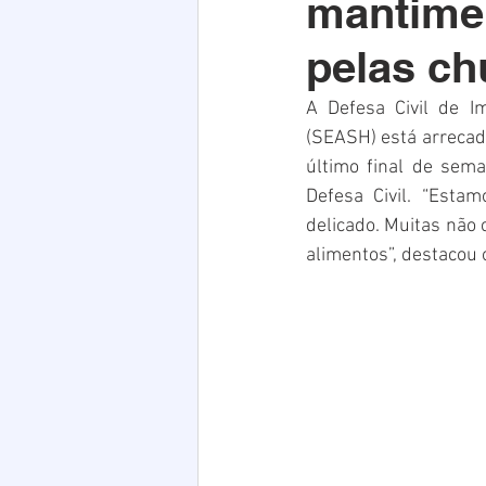
mantimen
Acim
Verão
Saúde
pelas ch
infraestrutura
Natal
PE
A Defesa Civil de Im
(SEASH) está arrecad
último final de sem
Defesa Civil. “Esta
delicado. Muitas não
alimentos”, destacou 