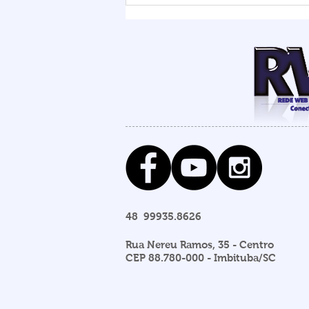
Lagoa de Ibiraquera e
Prefeitura abre barra para
evitar alagamentos
48 99935.8626
Rua Nereu Ramos, 35 - Centro
CEP 88.780-000 - Imbituba/SC