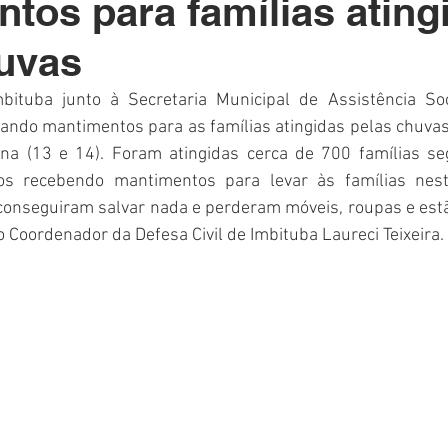
tos para famílias ating
Polícia
Destaque
Laguna
Linha
Destaques 1
uvas
RDIDOS
bituba junto à Secretaria Municipal de Assistência Soc
ando mantimentos para as famílias atingidas pelas chuvas
ana (13 e 14). Foram atingidas cerca de 700 famílias s
mos recebendo mantimentos para levar às famílias nes
 conseguiram salvar nada e perderam móveis, roupas e estã
o Coordenador da Defesa Civil de Imbituba Laureci Teixeira.