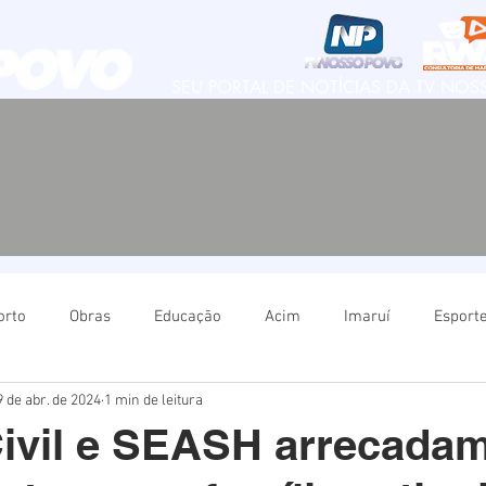
SEU PORTAL DE NOTÍCIAS DA TV NO
orto
Obras
Educação
Acim
Imaruí
Esport
9 de abr. de 2024
1 min de leitura
Natureza
Imbituba
Política
Educação
Ima
ivil e SEASH arrecada