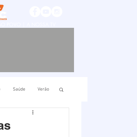
SSO POVO | A NOSSA TV
e
Saúde
Verão
ruí
Imbituba
as