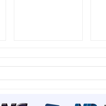
Estado mais seguro do
Summ
país: Santa Catarina
most
registra menor número de
de I
homicídios para o mês de
rece