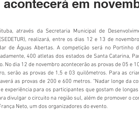
" acontecerá em novem
Polícia
Destaque
Laguna
Linha
Destaques 1
RDIDOS
ituba, através da Secretaria Municipal de Desenvolvime
o (SEDETUR), realizará, entre os dias 12 e 13 de novembro
dar de Águas Abertas. A competição será no Portinho da
adamente, 400 atletas dos estados de Santa Catarina, Par
ro. No dia 12 de novembro acontecerão as provas de 05 e 10
o, serão as provas de 1,5 e 03 quilômetros. Para as cria
haverá as provas de 200 e 600 metros. “Nadar longe da cos
e experiência para os participantes que gostam de longas 
ra divulgar o circuito na região sul, além de promover o co
 França Neto, um dos organizadores do evento.