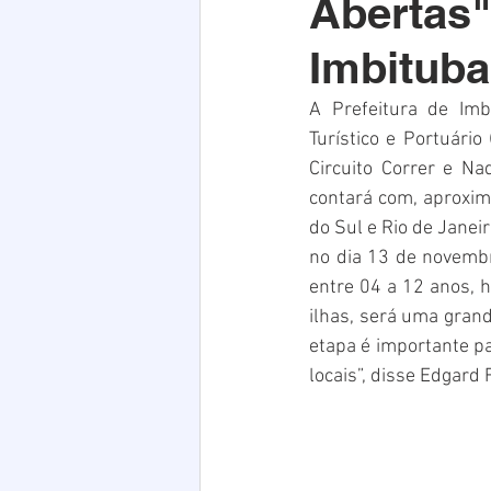
Abertas
Acim
Verão
Saúde
Imbituba
infraestrutura
Natal
PE
A Prefeitura de Imb
Turístico e Portuári
Circuito Correr e Na
contará com, aproxim
do Sul e Rio de Janei
no dia 13 de novembr
entre 04 a 12 anos, 
ilhas, será uma grand
etapa é importante pa
locais”, disse Edgard