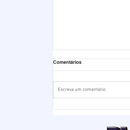
Comentários
Escreva um comentário
Chuvas elevam nível da
Lagoa de Ibiraquera e
Prefeitura abre barra para
evitar alagamentos