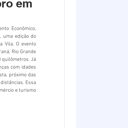
bro em
Destaques 2
nto Econômico, 
, uma edição do 
 Vila. O evento 
aná, Rio Grande 
 quilômetros. Já 
nças com idades 
ta, próximo das 
distâncias. Essa 
mércio e turismo 