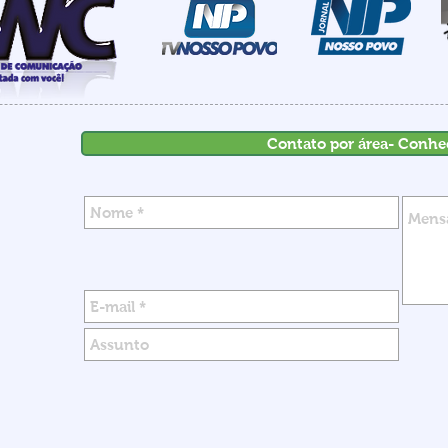
maio em 18 anos
inve
Contato por área- Conhe