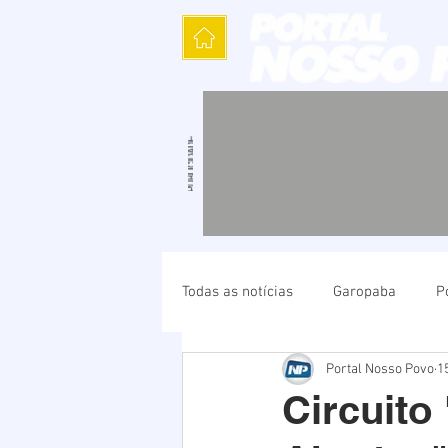
Todas as notícias
Garopaba
P
Portal Nosso Povo
15
Política
Cultura
Polícia
Circuito