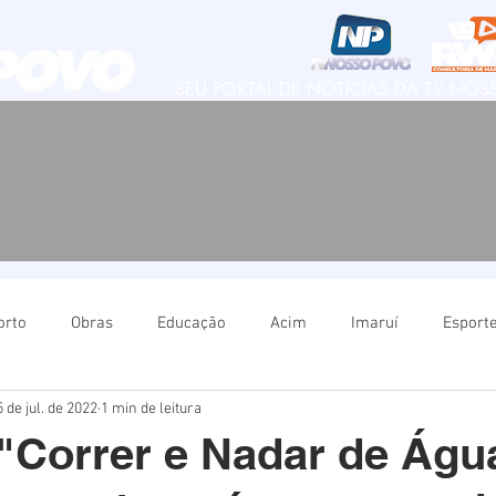
SEU PORTAL DE NOTÍCIAS DA TV NO
orto
Obras
Educação
Acim
Imaruí
Esport
 de jul. de 2022
1 min de leitura
Natureza
Imbituba
Política
Educação
Ima
 "Correr e Nadar de Águ