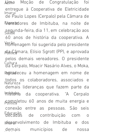
Uma Moção de Congratulação foi 
Acim
entregue à Cooperativa de Eletricidade 
Imaruí
de Paulo Lopes (Cerpalo) pela Câmara de 
Esporte
Vereadores de Imbituba, na noite de 
segunda-feira, dia 11, em celebração aos 
Saúde
60 anos de história da cooperativa. A 
Verão
homenagem foi sugerida pelo presidente 
da Câmara, Elísio Sgrott (PP), e aprovada 
Política
pelos demais vereadores. O presidente 
Cultura
da Cerpalo, Moacir Nasário Alves, o Moka, 
agradeceu a homenagem em nome de 
Polícia
todos os colaboradores, associados e 
Natureza
demais lideranças que fazem parte da 
Imbituba
história da cooperativa. “A Cerpalo 
completou 60 anos de muita energia e 
Política
conexão entre as pessoas. São seis 
Educação
décadas de contribuição com o 
desenvolvimento de Imbituba e dos 
Imaruí
demais municípios de nossa 