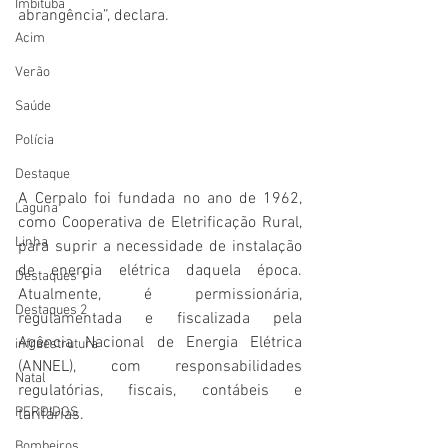
Imbituba
abrangência”, declara.
Acim
Verão
Saúde
Polícia
Destaque
A Cerpalo foi fundada no ano de 1962, 
Laguna
como Cooperativa de Eletrificação Rural, 
Linha
para suprir a necessidade de instalação 
de energia elétrica daquela época. 
Destaques 1
Atualmente, é permissionária, 
Destaques 2
regulamentada e fiscalizada pela 
Agência Nacional de Energia Elétrica 
infraestrutura
(ANNEL), com responsabilidades 
Natal
regulatórias, fiscais, contábeis e 
PERDIDOS
tarifárias.
Bombeiros