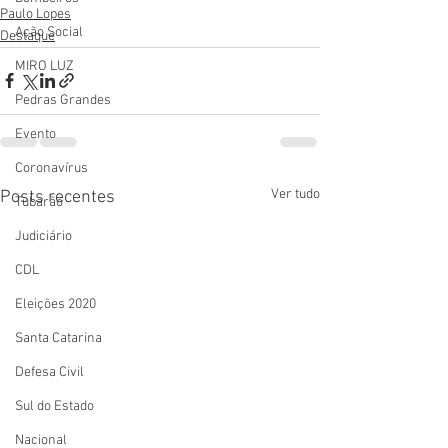
Paulo Lopes
Ação Social
Destaque
MIRO LUZ
Pedras Grandes
Evento
Coronavírus
Ver tudo
Posts recentes
Tubarão
Judiciário
CDL
Eleições 2020
Santa Catarina
Defesa Civil
Sul do Estado
Nacional