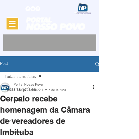
Post
Todas as notícias
Portal Nosso Povo
Todas as notícias
13 de jul. de 2022
1 min de leitura
Cerpalo recebe
Garopaba
homenagem da Câmara
Porto
de vereadores de
Obras
Imbituba
Educação