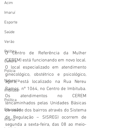
Acim
Imaruí
Esporte
Saúde
Verão
Política
O Centro de Referência da Mulher 
(CEREM) está funcionando em novo local. 
Cultura
O local especializado em atendimento 
Polícia
ginecológico, obstétrico e psicológico, 
Natureza
agora, está localizado na Rua Nereu 
Ramos, nº 1064, no Centro de Imbituba. 
Imbituba
Os atendimentos no CEREM 
Política
(encaminhados pelas Unidades Básicas 
de saúde dos bairros através do Sistema 
Educação
de Regulação – SISREG) ocorrem de 
Imaruí
segunda a sexta-feira, das 08 ao meio-