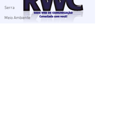
Serra
Meio Ambiente
Paulo Lopes
Artigo
Culura
Cultura
Rua Nereu Ramos, 35 - Centro
Tempo
CEP
88.780-000
- Imbituba/SC
Imaruí
48
99935.8626
Eleições 2022
arterwc@gmail.com
Economia
Contato por área- Conheça a equipe
Festa do Camarão
Mega da Virada
Segurança