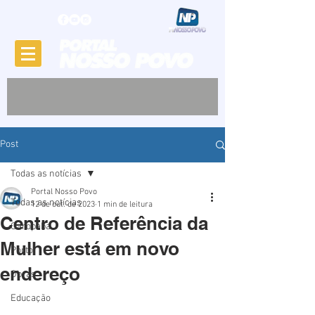
Post
Todas as notícias
Portal Nosso Povo
Todas as notícias
12 de out. de 2023
1 min de leitura
Centro de Referência da
Garopaba
Mulher está em novo
Porto
endereço
Obras
Educação