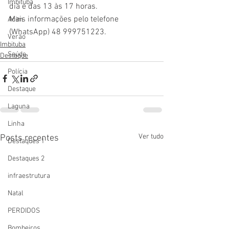
Imbituba
dia e das 13 às 17 horas.
Mais informações pelo telefone 
Acim
(WhatsApp) 48 999751223.
Verão
Imbituba
Saúde
Destaque
Polícia
Destaque
Laguna
Linha
Ver tudo
Posts recentes
Destaques 1
Destaques 2
infraestrutura
Natal
PERDIDOS
Bombeiros