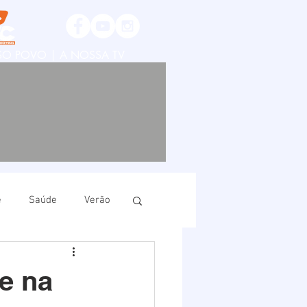
SSO POVO | A NOSSA TV
e
Saúde
Verão
ruí
Imbituba
e na