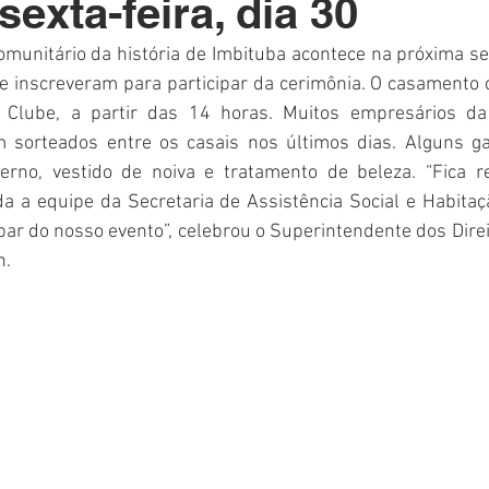
exta-feira, dia 30
Polícia
Destaque
Laguna
Linha
Destaques 1
unitário da história de Imbituba acontece na próxima sext
e inscreveram para participar da cerimônia. O casamento 
RDIDOS
o Clube, a partir das 14 horas. Muitos empresários da
m sorteados entre os casais nos últimos dias. Alguns g
terno, vestido de noiva e tratamento de beleza. “Fica re
a a equipe da Secretaria de Assistência Social e Habitaçã
par do nosso evento”, celebrou o Superintendente dos Dir
n.