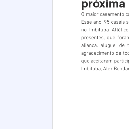
próxima s
Acim
Verão
Saúde
O maior casamento com
Esse ano, 95 casais s
infraestrutura
Natal
PE
no Imbituba Atlétic
presentes, que fora
aliança, aluguel de 
agradecimento de tod
que aceitaram partici
Imbituba, Alex Bonda