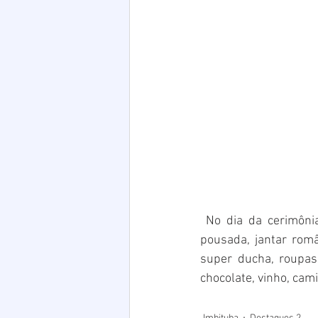
 No dia da cerimônia, mais produtos serão sorteados entre os noivos, tais como, diária em 
pousada, jantar româ
super ducha, roupas, 
chocolate, vinho, cam