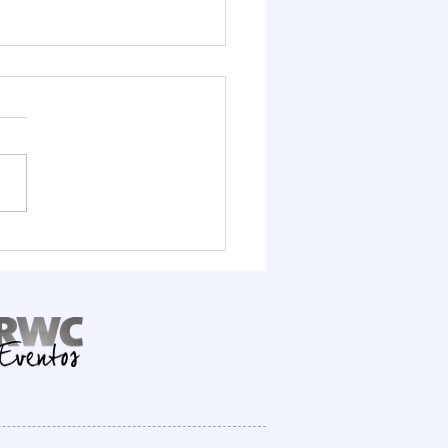
it Logístico FIESC
ra o potencial do Porto
mbituba, que deve
ber R$ 1,6 bilhão em
stimentos até 2030