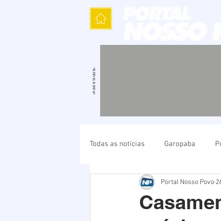
Todas as notícias
Garopaba
P
Portal Nosso Povo
2
Política
Cultura
Polícia
Casamen