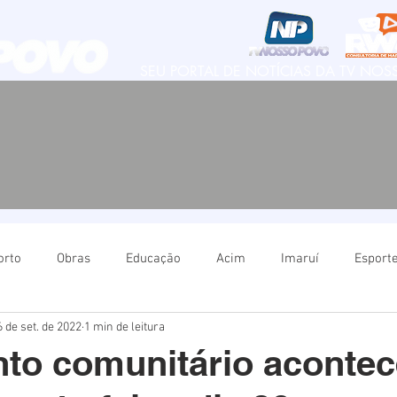
SEU PORTAL DE NOTÍCIAS DA TV NO
orto
Obras
Educação
Acim
Imaruí
Esport
6 de set. de 2022
1 min de leitura
Natureza
Imbituba
Política
Educação
Ima
to comunitário acontec