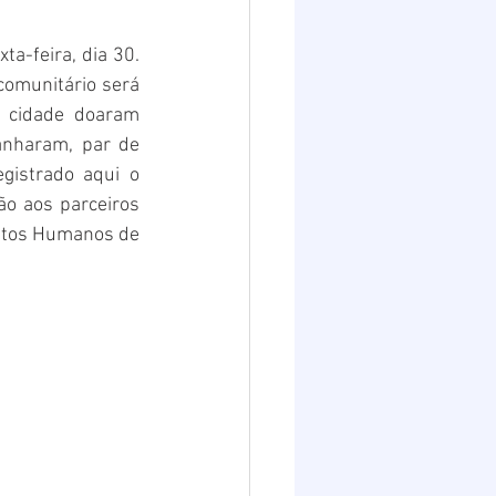
Destaques 2
a-feira, dia 30. 
comunitário será 
 cidade doaram 
anharam, par de 
gistrado aqui o 
o aos parceiros 
eitos Humanos de 