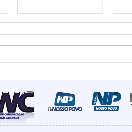
Estado mais seguro do
Summ
país: Santa Catarina
most
registra menor número de
de I
homicídios para o mês de
rece
maio em 18 anos
inve