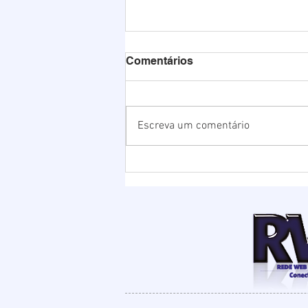
Comentários
Escreva um comentário
Chuvas elevam nível da
Lagoa de Ibiraquera e
Prefeitura abre barra para
evitar alagamentos