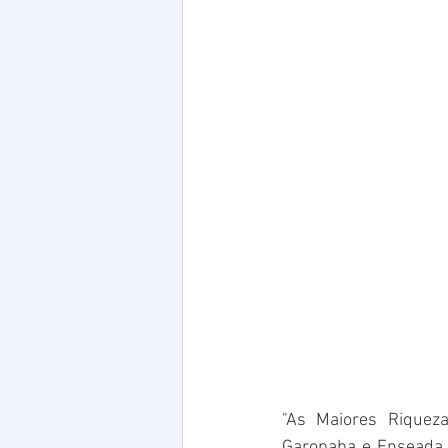
"As Maiores Riqueza
Garopaba e Enseada d