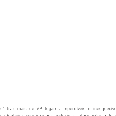
s" traz mais de 69 lugares imperdíveis e inesquecívei
a Pinheira, com imagens exclusivas, informações e deta