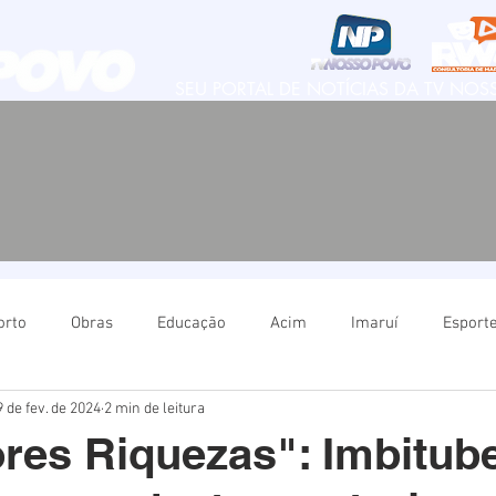
SEU PORTAL DE NOTÍCIAS DA TV NO
orto
Obras
Educação
Acim
Imaruí
Esport
9 de fev. de 2024
2 min de leitura
Natureza
Imbituba
Política
Educação
Ima
res Riquezas": Imbitub