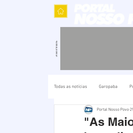
Todas as notícias
Garopaba
P
Portal Nosso Povo
2
Política
Cultura
Polícia
"As Maio