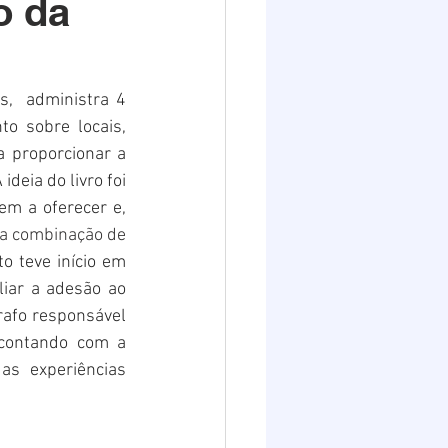
o da
Destaques 2
,  administra 4 
 sobre locais, 
 proporcionar a 
deia do livro foi 
m a oferecer e, 
a combinação de 
to teve início em 
iar a adesão ao 
afo responsável 
contando com a 
s experiências 