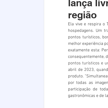
lança li
Acim
Verão
Saúde
região
infraestrutura
Natal
PE
Ela vive e respira o
hospedagens. Um tra
pontos turísticos, b
melhor experiência pos
exatamente esta: Per
consequentemente, des
pontos turísticos e 
abril de 2023, quand
produto. "Simultanea
por todas as imagen
participação de tod
gastronômicas e de laz