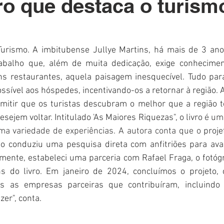
vro que destaca o turism
Polícia
Destaque
Laguna
Linha
Destaques 1
RDIDOS
 Turismo. A imbitubense Jullye Martins, há mais de 3 anos
balho que, além de muita dedicação, exige conhecimento
ons restaurantes, aquela paisagem inesquecível. Tudo para
sível aos hóspedes, incentivando-os a retornar à região. A i
mitir que os turistas descubram o melhor que a região te
ejem voltar. Intitulado 'As Maiores Riquezas", o livro
 é um
uma variedade de experiências. A autora conta que o 
proje
o conduziu uma pesquisa direta com anfitriões para aval
mente, estabeleci uma parceria com Rafael Fraga, o fotógr
s do livro. Em janeiro de 2024, concluímos o projeto, 
as as empresas parceiras que contribuíram, incluindo a
er", conta. 