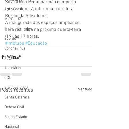
Silva (Dona Pequena), não comporta 
tantos alunos”, informou a diretora 
Ação Social
Rozani da Silva Tomé.
MIRO LUZ
A inaugurada dos espaços ampliados 
Pedras Grandes
será realizada na próxima quarta-feira 
(19), às 17 horas.
Evento
#Imbtuba
#Educação
Coronavírus
Tubarão
Judiciário
CDL
Eleições 2020
Ver tudo
Posts recentes
Santa Catarina
Defesa Civil
Sul do Estado
Nacional