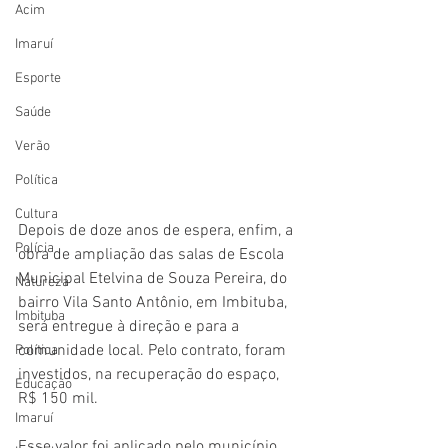
Acim
Imaruí
Esporte
Saúde
Verão
Política
Cultura
Depois de doze anos de espera, enfim, a 
Polícia
obra de ampliação das salas de Escola 
Municipal Etelvina de Souza Pereira, do 
Natureza
bairro Vila Santo Antônio, em Imbituba, 
Imbituba
será entregue à direção e para a 
comunidade local. Pelo contrato, foram 
Política
investidos, na recuperação do espaço, 
Educação
R$ 150 mil.
Imaruí
Esse valor foi aplicado pelo município, 