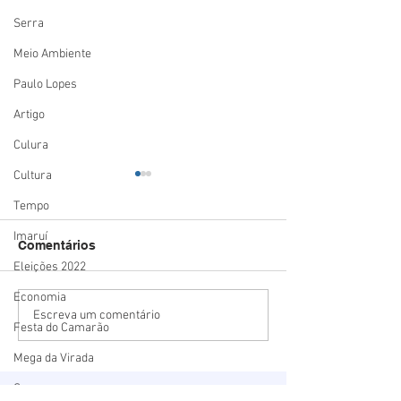
Serra
Meio Ambiente
Paulo Lopes
Artigo
Culura
Cultura
Tempo
Imaruí
Comentários
Eleições 2022
Economia
Estado mais seguro do
Summit Logísti
Escreva um comentário
Festa do Camarão
país: Santa Catarina
mostra o potenc
registra menor número
Porto de Imbitu
Mega da Virada
de homicídios para o
deve receber R$
Segurança
mês de maio em 18 anos
bilhão em inve