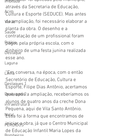
Imbituba
através da Secretaria de Educação, 
Acim
Cultura e Esporte (SEDUCE). Mas antes 
da ampliação, foi necessário elaborar a 
Verão
planta da obra. O desenho e a 
Saúde
contratação de um profissional foram 
Polícia
pagos pela própria escola, com o 
dinheiro de uma festa junina realizada 
Destaque
esse ano.
Laguna
“Em conversa, na época, com o então 
Linha
Secretório de Educação, Cultura e 
Destaques 1
Esporte, Filipe Dias Antônio, acertamos 
que, após a ampliação, receberíamos os 
Destaques 2
alunos de quatro anos da creche Dona 
infraestrutura
Pequena, aqui de Vila Santo Antônio. 
Natal
Essa foi à forma que encontramos de 
iniciar a obra, já que o Centro Municipal 
PERDIDOS
de Educação Infantil Maria Lopes da 
Bombeiros