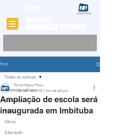
Post
Todas as notícias
Portal Nosso Povo
Todas as notícias
13 de set. de 2018
1 min de leitura
Ampliação de escola será
Garopaba
inaugurada em Imbituba
Porto
Obras
Educação