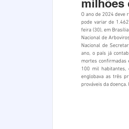
milhões
Acim
Verão
Saúde
O ano de 2024 deve re
pode variar de 1.46
infraestrutura
Natal
PE
feira (30), em Brasíl
Nacional de Arboviro
Nacional de Secreta
ano, o país já conta
mortes confirmadas e
100 mil habitantes, 
englobava as três p
prováveis da doença. 