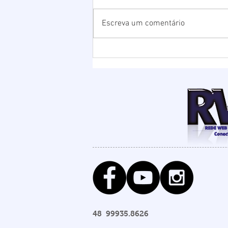
Escreva um comentário
Chuvas elevam nível da
Lagoa de Ibiraquera e
Prefeitura abre barra para
evitar alagamentos
48 99935.8626