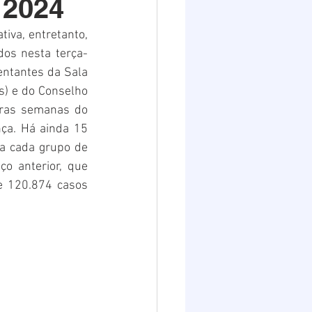
 2024
Destaques 2
iva, entretanto, 
dos nesta terça-
entantes da Sala 
) e do Conselho 
ras semanas do 
ça. Há ainda 15 
a cada grupo de 
o anterior, que 
e 120.874 casos 