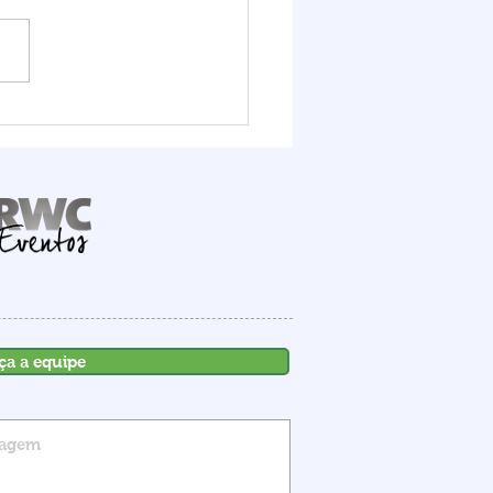
it Logístico FIESC
ra o potencial do Porto
mbituba, que deve
ber R$ 1,6 bilhão em
stimentos até 2030
ça a equipe