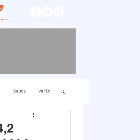
SSO POVO | A NOSSA TV
e
Saúde
Verão
ruí
Imbituba
4,2