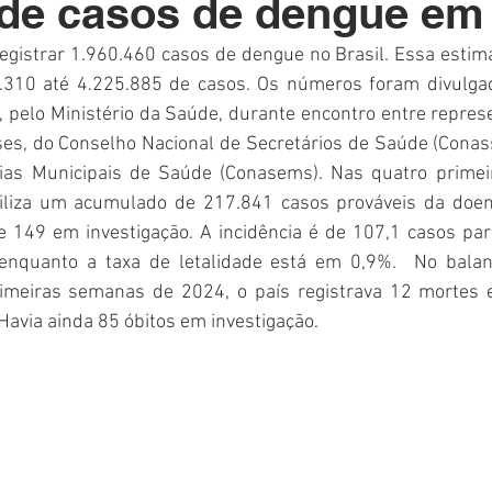
 de casos de dengue em
Polícia
Destaque
Laguna
Linha
Destaques 1
gistrar 1.960.460 casos de dengue no Brasil. Essa estimat
2.310 até 4.225.885 de casos. Os números foram divulga
RDIDOS
ia, pelo Ministério da Saúde, durante encontro entre repres
ses, do Conselho Nacional de Secretários de Saúde (Conass
rias Municipais de Saúde (Conasems). Nas quatro primei
biliza um acumulado
de 217.841 casos prováveis da doen
 149 em investigação. A incidência é de 107,1 casos par
enquanto a taxa de letalidade está em 0,9%.  No balanç
rimeiras semanas de 2024, o país registrava 12 mortes 
Havia ainda 85 óbitos em investigação.