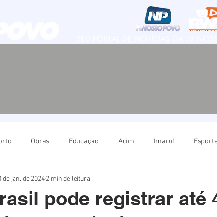
SEU PORTAL DE NOTÍCIAS DA TV NO
orto
Obras
Educação
Acim
Imaruí
Esport
0 de jan. de 2024
2 min de leitura
Natureza
Imbituba
Política
Educação
Ima
rasil pode registrar até 