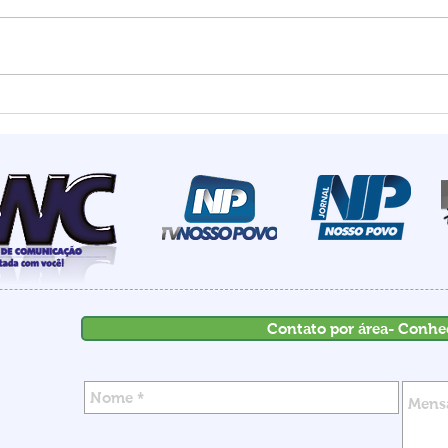
Estado mais seguro do
Summ
país: Santa Catarina
most
registra menor número de
de I
homicídios para o mês de
rece
maio em 18 anos
inve
Contato por área- Conhe