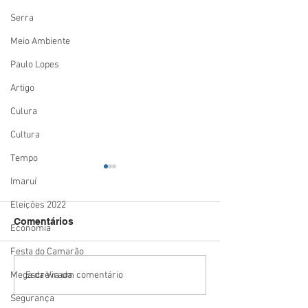
Serra
Meio Ambiente
Paulo Lopes
Artigo
Culura
Cultura
Tempo
Imaruí
Eleições 2022
Comentários
Economia
Festa do Camarão
Estado mais seguro do
Summit Logísti
Escreva um comentário
Mega da Virada
país: Santa Catarina
mostra o potenc
Segurança
registra menor número
Porto de Imbitu