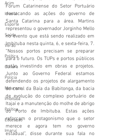
Acim
Fórum Catarinense do Setor Portuário 
destacando as ações do governo de 
Imaruí
Santa Catarina para a área. Martins 
Esporte
representou o governador Jorginho Mello 
Saúde
no evento que está sendo realizado em 
Imbituba nesta quinta, 6, e sexta-feira, 7. 
Verão
“Nossos portos precisam se preparar 
Política
para o futuro. Os TUPs e portos públicos 
estão investindo em obras e projetos. 
Cultura
Junto ao Governo Federal estamos 
Polícia
defendendo os projetos de alargamento 
Natureza
do canal da Baía da Babitonga, da bacia 
de evolução do complexo portuário de 
Imbituba
Itajaí e a manutenção do molhe de abrigo 
Política
do Porto de Imbituba. Estas ações 
reforçam o protagonismo que o setor 
Educação
merece e agora tem no governo 
Imaruí
estadual”, disse durante sua fala no 