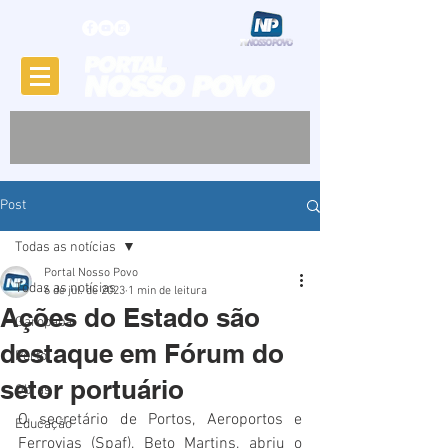
Post
Todas as notícias
Portal Nosso Povo
Todas as notícias
6 de jul. de 2023
1 min de leitura
Ações do Estado são
Garopaba
destaque em Fórum do
Porto
setor portuário
Obras
O secretário de Portos, Aeroportos e 
Educação
Ferrovias (Spaf), Beto Martins, abriu o 