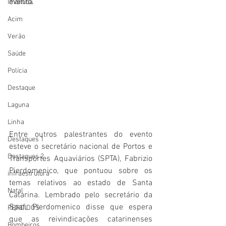
evento.
Imbituba
Acim
Verão
Saúde
Polícia
Destaque
Laguna
Linha
Entre outros palestrantes do evento 
Destaques 1
esteve o secretário nacional de Portos e 
Destaques 2
Transportes Aquaviários (SPTA), Fabrizio 
Pierdomenico, que pontuou sobre os 
infraestrutura
temas relativos ao estado de Santa 
Natal
Catarina. Lembrado pelo secretário da 
Spaf, Pierdomenico disse que espera 
PERDIDOS
que as reivindicações catarinenses 
Bombeiros