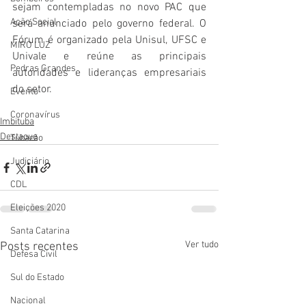
sejam contempladas no novo PAC que 
Ação Social
será anunciado pelo governo federal. O 
Fórum é organizado pela Unisul, UFSC e 
MIRO LUZ
Univale e reúne as principais 
Pedras Grandes
autoridades e lideranças empresariais 
do setor.
Evento
Coronavírus
Imbituba
Destaque
Tubarão
Judiciário
CDL
Eleições 2020
Santa Catarina
Ver tudo
Posts recentes
Defesa Civil
Sul do Estado
Nacional